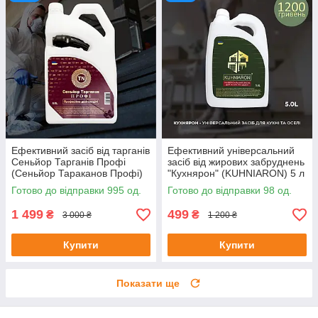
Ефективний засіб від тарганів
Ефективний універсальний
Сеньйор Тарганів Профі
засіб від жирових забруднень
(Сеньйор Тараканов Профі)
"Кухнярон" (KUHNIARON) 5 л
готовий до застосування 5л
Готово до відправки 995 од.
Готово до відправки 98 од.
1 499
499
₴
₴
3 000 ₴
1 200 ₴
Купити
Купити
Показати ще