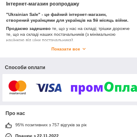
Інтернет-магазин розпродажу
"Ukrainian Sale" - це файний інтернет-магазин,
створений українцями для українців на 9й місяць війни.
Продаємо задешево
те, що у нас на складі; трішки дорожче
те, що на складі наших постачальників (з мінімальною
націнкою від ціни постачальника).
Щодо співпраці, продажу ваших товарів, чи додавання
Показати все
нових категорій товарів
, - пишіть на імейл або дзвоніть на
телефон.
Це наш перший магазин. Ми будемо старатися з усіх сил.
Способи оплати
Нарощувати наші позиції для продажу та зменшувати товари
постачальників. Щоб сервіс був надійнішим!
З повагою та найкращими побажаннями до нашого
героїчного народу України,
Засновник мережі інтернет-магазинів розпродажу
Сергій Афанасьєв!
Про нас
95% позитивних з 757 відгуків за рік
Працює з 22.11.2022