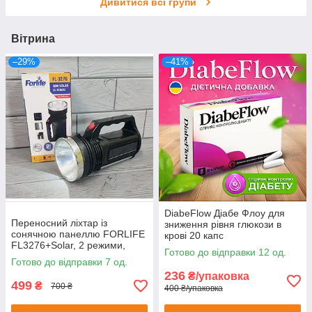
Дивитися всі групи
Вітрина
–29%
–41%
DiabeFlow Діабе Флоу для
Переносний ліхтар із
зниження рівня глюкози в
сонячною панеллю FORLIFE
крові 20 капс
FL3276+Solar, 2 режими,
Готово до відправки 12 од.
акумулятор, 220 В
Готово до відправки 7 од.
236
₴/упаковка
499
₴
700 ₴
400 ₴/упаковка