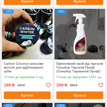
Купити
Купити
–10%
–40%
Carbon Coconut кокосове
Ефективний засіб від тарганів
вугілля для відбілювання
Сеньйор Тарганів Профі
зубів
(Сеньйор Тараканов Профі)
готовий спрей з
Готово до відправки 3 од.
Готово до відправки 1381 од.
пульверизатором у
комплекті, 500 мл
199
299
₴
₴
220 ₴
500 ₴
Купити
Купити
–50%
–58%