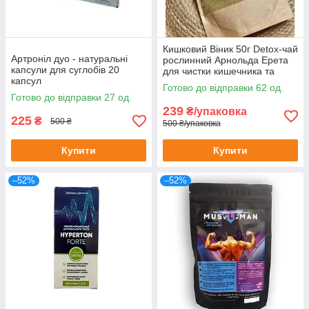
Кишковий Віник 50г Detox-чай
Артроніл дуо - натуральні
рослинний Арнольда Ерета
капсули для суглобів 20
для чистки кишечника та
капсул
організму 50 г
Готово до відправки 62 од.
Готово до відправки 27 од.
239
₴/упаковка
225
₴
500 ₴
500 ₴/упаковка
Купити
Купити
–52%
–52%