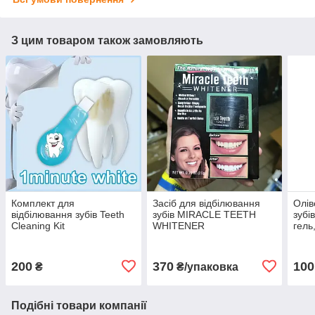
З цим товаром також замовляють
Комплект для
Засіб для відбілювання
Олів
відбілювання зубів Teeth
зубів MIRACLE TEETH
зубі
Cleaning Kit
WHITENER
гель
безп
200
370
100
₴
₴/упаковка
Подібні товари компанії