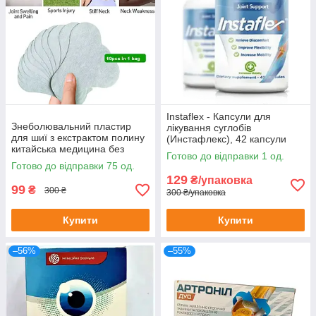
Instaflex - Капсули для
Знеболювальний пластир
лікування суглобів
для шиї з екстрактом полину
(Инстафлекс), 42 капсули
китайська медицина без
Готово до відправки 1 од.
картонного паковання
Готово до відправки 75 од.
129
₴/упаковка
99
₴
300 ₴
300 ₴/упаковка
Купити
Купити
–56%
–55%