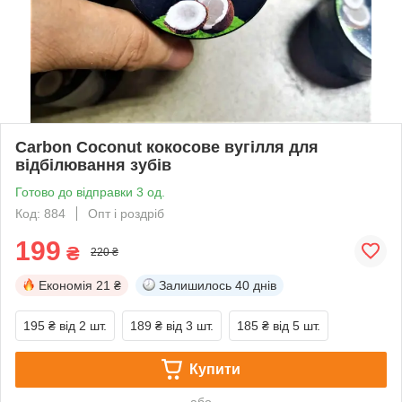
Carbon Coconut кокосове вугілля для
відбілювання зубів
Готово до відправки 3 од.
Код: 884
Опт і роздріб
199
₴
220 ₴
Економія
21 ₴
Залишилось
40 днів
195 ₴
від 2 шт.
189 ₴
від 3 шт.
185 ₴
від 5 шт.
Купити
або