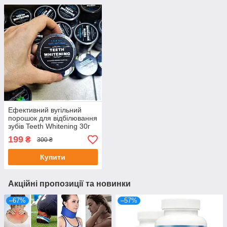
Ефективний вугільний
порошок для відбілювання
зубів Teeth Whitening 30г
199
₴
300 ₴
Купити
Акційні пропозиції та новинки
–67%
–57%