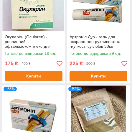
Окуларен (Ocularen) -
Артроніл Дуо - гель для
рослинний
покращення рухливості та
офтальмокомплекс для
гнучкості суглобів 30мл
покращення зору, 7 саше
Готово до відправки 19 од.
Готово до відправки 29 од.
175
225
₴
₴
400 ₴
500 ₴
Купити
Купити
–55%
–52%