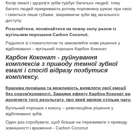
Колір емалі і здоров'я зубів турбує багатьох людей, тому
багато людей прикривають ротову порожнину рукою при сміхі
і сміються лише губами, закриваючи зуби від загального
доступу.
Розслабтеся, посміхайтеся на повну силу разом із
вугільним порошком Carbon Coconut.
Радьтеся зі стоматологом та замовляйте нове рішення у
відбілюванні – вугільний порошок Карбон Коконат.
Карбон Коконат - руйнування
комплексів з приводу темної зубної
емалі і спосіб відразу позбутися
комплексу.
Красива посмішка та можливість виявляти свої емоції
без сором'язливості. Завдяки ефекту Карбон Коконат ви
досягнете того результату, про який мріяли стільки часу.
Вугільний порошок з кокосу – революційне рішення у
відбілюванні зубів.
Один раз спробувати, щоб більше не переживати з приводу
зовнішності і враження - Carbon Coconut.