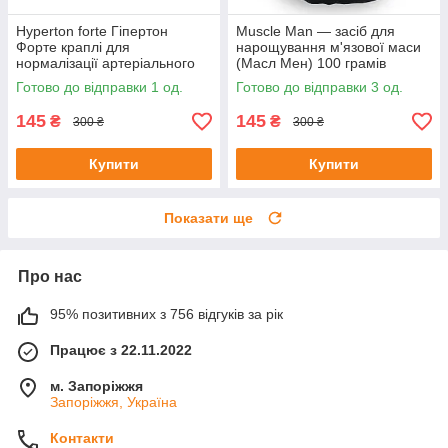
Hyperton forte Гіпертон
Muscle Man — засіб для
Форте краплі для
нарощування м'язової маси
нормалізації артеріального
(Масл Мен) 100 грамів
тиску 20 мл до 08/25
Готово до відправки 1 од.
Готово до відправки 3 од.
145
145
₴
₴
300 ₴
300 ₴
Купити
Купити
Показати ще
Про нас
95% позитивних з 756 відгуків за рік
Працює з 22.11.2022
м. Запоріжжя
Запоріжжя, Україна
Контакти