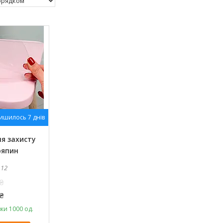
ишилось 7 днів
ля захисту
ряпин
112
₴
₴
ки 1000 од.
Оптом і в роздріб