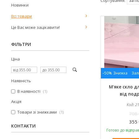
Новинки
Всі товари
Це Вас може зацікавити!
ФІЛЬТРИ
Ціна
–50%
Зал
Наявність
М'яке скло д
В наявності
1
від под
Акція
2
Товари зі знижками
1
708 
355 
КОНТАКТИ
Готово до відправ