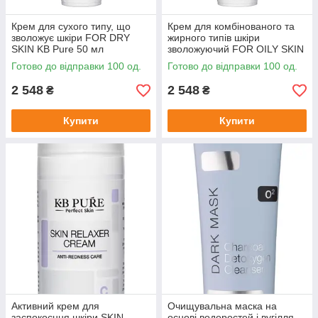
Крем для сухого типу, що
Крем для комбінованого та
зволожує шкіри FOR DRY
жирного типів шкіри
SKIN KB Pure 50 мл
зволожуючий FOR OILY SKIN
KB Pure 50 мл
Готово до відправки 100 од.
Готово до відправки 100 од.
2 548
2 548
₴
₴
Купити
Купити
Активний крем для
Очищувальна маска на
заспокоєння шкіри SKIN
основі водоростей і вугілля