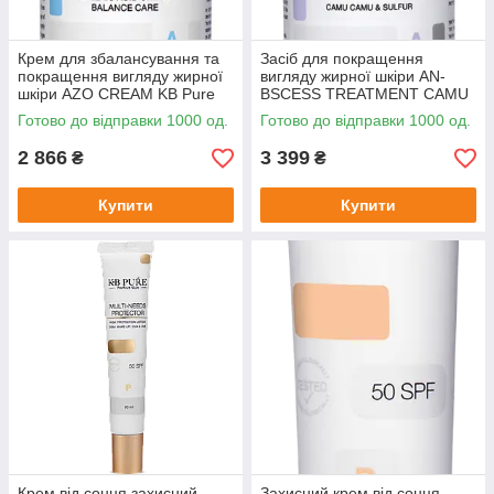
Крем для збалансування та
Засіб для покращення
покращення вигляду жирної
вигляду жирної шкіри AN-
шкіри AZO CREAM KB Pure
BSCESS TREATMENT CAMU
30 мл
CAMU & SULFUR 30 мл
Готово до відправки 1000 од.
Готово до відправки 1000 од.
2 866
3 399
₴
₴
Купити
Купити
Крем від сонця захисний
Захисний крем від сонця