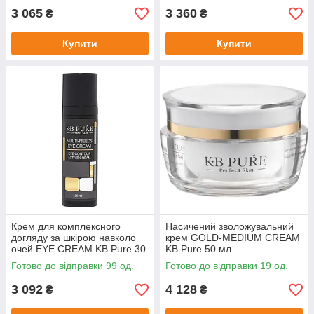
мл
3 065
3 360
₴
₴
Купити
Купити
Крем для комплексного
Насичений зволожувальний
догляду за шкірою навколо
крем GOLD-MEDIUM CREAM
очей EYE CREAM KB Pure 30
KB Pure 50 мл
мл
Готово до відправки 99 од.
Готово до відправки 19 од.
3 092
4 128
₴
₴