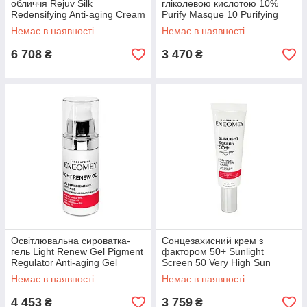
обличчя Rejuv Silk
гліколевою кислотою 10%
Redensifying Anti-aging Cream
Purify Masque 10 Purifying
Eneomey, 50 мл
And Mattifying Mask Eneomey,
Немає в наявності
Немає в наявності
50 мл
6 708
3 470
₴
₴
Освітлювальна сироватка-
Сонцезахисний крем з
гель Light Renew Gel Pigment
фактором 50+ Sunlight
Regulator Anti-aging Gel
Screen 50 Very High Sun
Eneomey, 30 мл
Protection Eneomey, 50 мл
Немає в наявності
Немає в наявності
4 453
3 759
₴
₴