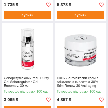
1 735
5 378
₴
₴
Купити
Купити
Себорегулюючий гель Purify
Нічний антивіковий крем з
Gel Seboregulator Gel
гліколевою кислотою 30%
Eneomey, 30 мл
Stim Renew 30 Anti-aging
Firming Night Cream
Готово до відправки 100 од.
Готово до відправки 100 од.
Eneomey, 50 мл
3 065
4 857
₴
₴