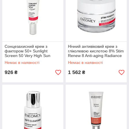
Сонцезахисний крем з
Нічний антивіковий крем з
фактором 50+ Sunlight
гліколевою кислотою 8% Stim
Screen 50 Very High Sun
Renew 8 Anti-aging Radiance
Protection Eneomey, 12 мл
Night Cream Eneomey, 15 мл
Немає в наявності
Немає в наявності
926
1 562
₴
₴