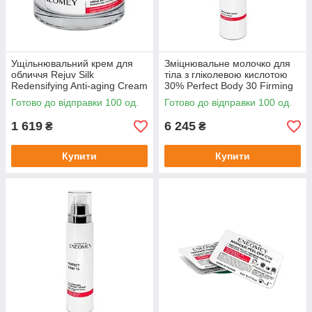
Ущільнювальний крем для
Зміцнювальне молочко для
обличчя Rejuv Silk
тіла з гліколевою кислотою
Redensifying Anti-aging Cream
30% Perfect Body 30 Firming
Eneomey, 12 мл
Body Lotion Eneomey,150мл
Готово до відправки 100 од.
Готово до відправки 100 од.
1 619
6 245
₴
₴
Купити
Купити