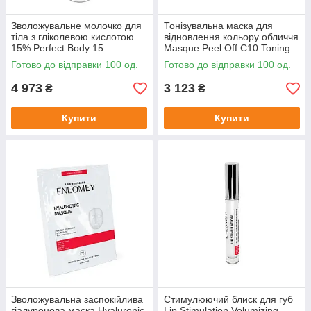
Зволожувальне молочко для
Тонізувальна маска для
тіла з гліколевою кислотою
відновлення кольору обличчя
15% Perfect Body 15
Masque Peel Off C10 Toning
Smoothing Moisturizing Body
Peel Off Radiance Mask
Готово до відправки 100 од.
Готово до відправки 100 од.
LotionEneomey,150мл
Eneomey,6х5 мл
4 973
3 123
₴
₴
Купити
Купити
Зволожувальна заспокійлива
Стимулюючий блиск для губ
гіалуронова маска Hyaluronic
Lip Stimulation Volumizing