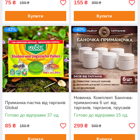
75
155
₴
₴
150 ₴
300 ₴
Купити
Купити
–43%
–40%
Новинка. Комплект. Баночка-
Приманка-пастка від тарганів
приманочка 6 шт. від
Global
тарганів, тарганов, прусаків
та мурах Сеньйор Тарганів 6
Готово до відправки 37 од.
Готово до відправки 15 од.
шт
85
299
₴
₴
150 ₴
500 ₴
Купити
Купити