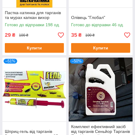
Пастка-хатинка для тарганів
та мурах капкан вихор
Олівець "Глобал"
Готово до відправки 198 од.
Готово до відправки 46 од.
29
35
₴
₴
100 ₴
100 ₴
Купити
Купити
–51%
–50%
Комплект ефективний засіб
Шприц-гель від тарганів
від тарганів Сеньйор Тарганів