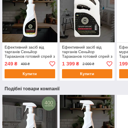
Ефективний засіб від
Ефективний засіб від
Ефек
тарганів Сеньйор
тарганів Сеньйор
мура
Тараканов готовий спрей з
Тараканов готовий спрей з
Тара
пульверизатором у
пульверизатором у
спре
249
1 399
199
₴
₴
400 ₴
2 000 ₴
комплекті, 500 мл
комплекті 5 л
500 
Купити
Купити
Подібні товари компанії