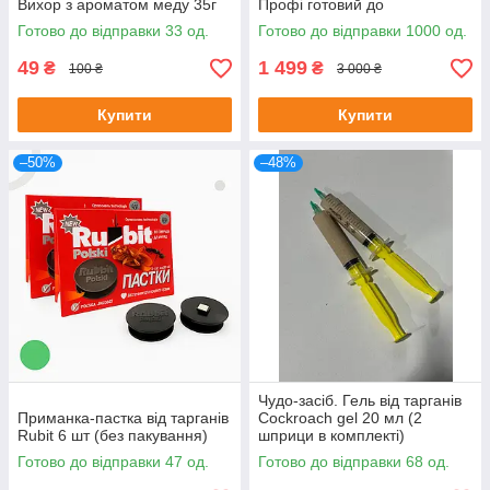
Вихор з ароматом меду 35г
Профі готовий до
застосування 5л + ловушка-
Готово до відправки 33 од.
Готово до відправки 1000 од.
капкан
49
1 499
₴
₴
100 ₴
3 000 ₴
Купити
Купити
–50%
–48%
Чудо-засіб. Гель від тарганів
Приманка-пастка від тарганів
Cockroach gel 20 мл (2
Rubit 6 шт (без пакування)
шприци в комплекті)
Готово до відправки 47 од.
Готово до відправки 68 од.