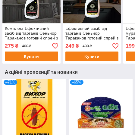
Комплект Ефективний
Ефективний засіб від
Ефек
засіб від тарганів Сеньйор
тарганів Сеньйор
мура
Тараканов готовий спрей з
Тараканов готовий спрей з
Тара
пульверизатором у
пульверизатором у
спре
275
249
199
₴
₴
400 ₴
400 ₴
комплекті, 500 мл +
комплекті, 500 мл
500 
ловушка-капкан
Купити
Купити
Акційні пропозиції та новинки
–71%
–65%