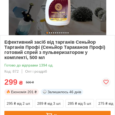
Ефективний засіб від тарганів Сеньйор
Тарганів Профі (Сеньйор Тараканов Профі)
готовий спрей з пульверизатором у
комплекті, 500 мл
Готово до відправки 1394 од.
Код: 872
Опт і роздріб
299
₴
500 ₴
Економія
201 ₴
Залишилось
46 днів
295 ₴
від 2 шт.
289 ₴
від 3 шт.
285 ₴
від 5 шт.
275 ₴
від 