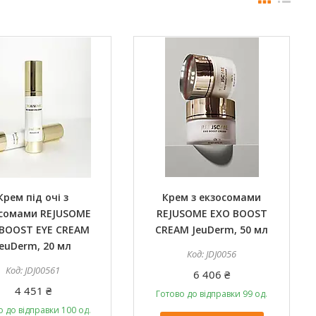
Крем під очі з
Крем з екзосомами
сомами REJUSOME
REJUSOME EXO BOOST
 BOOST EYE CREAM
CREAM JeuDerm, 50 мл
JeuDerm, 20 мл
JDJ0056
JDJ00561
6 406 ₴
4 451 ₴
Готово до відправки 99 од.
о до відправки 100 од.