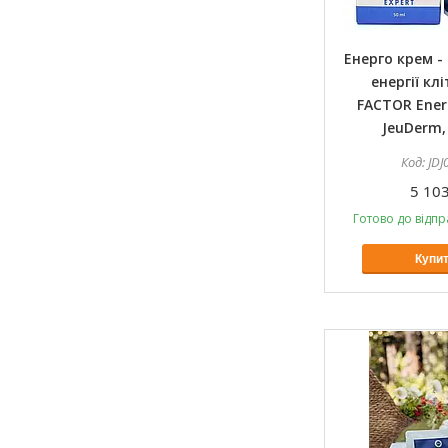
Енерго крем -
енергії кл
FACTOR Ene
JeuDerm,
JDJ
5 103
Готово до відпр
Купи