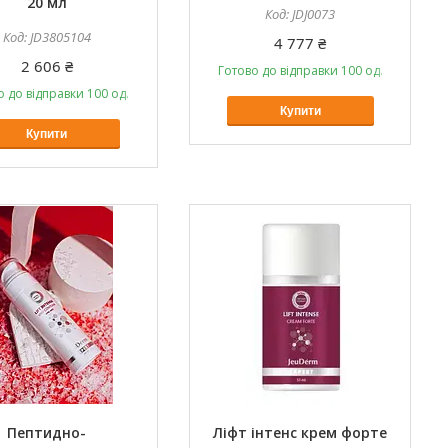
20 мл
JDJ0073
JD3805104
4 777 ₴
2 606 ₴
Готово до відправки 100 од.
о до відправки 100 од.
Купити
Купити
Пептидно-
Ліфт інтенс крем форте