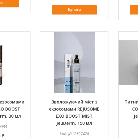
ти
Купити
екзосомами
Зволожуючий міст з
Питни
XO BOOST
екзосомами REJUSOME
CO
rm, 30 мл
EXO BOOST MIST
J
JeuDerm, 150 мл
0055
JD12197476
 ₴