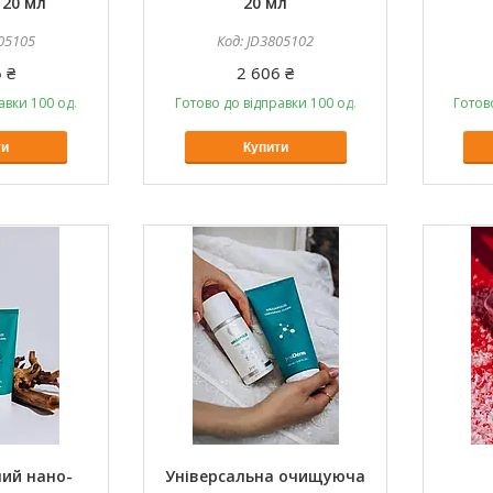
 20 мл
20 мл
05105
JD3805102
 ₴
2 606 ₴
авки 100 од.
Готово до відправки 100 од.
Готов
ти
Купити
ий нано-
Універсальна очищуюча