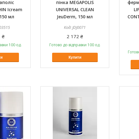
аполіс
пінка MEGAPOLIS
ферм
IN Icream
UNIVERSAL CLEAN
LI
150 мл
JeuDerm, 150 мл
CONT
03515
JDJ0071
 ₴
2 172 ₴
авки 100 од.
Готово до відправки 100 од.
Готов
ти
Купити