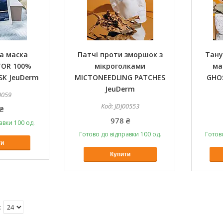
а маска
Патчі проти зморшок з
Тан
TOR 100%
мікроголками
ма
SK JeuDerm
MICTONEEDLING PATCHES
GHO
JeuDerm
0059
JDJ00553
₴
978 ₴
авки 100 од.
Готово до відправки 100 од.
Готов
ти
Купити