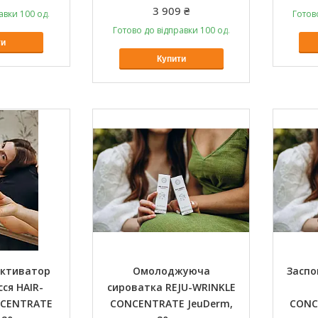
3 909 ₴
авки 100 од.
Готов
Готово до відправки 100 од.
ти
Купити
активатор
Омолоджуюча
Заспо
ся HAIR-
сироватка REJU-WRINKLE
CENTRATE
CONCENTRATE JeuDerm,
CONC