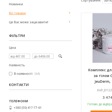
Новинки
Всі товари
Це Вас може зацікавити!
ФІЛЬТРИ
Ціна
Наявність
Комплекс дл
В наявності
64
за тілом 
JeuDerm, 
КОНТАКТИ
JD12
3 474
Готово до відпра
+380 (50) 417-77-61