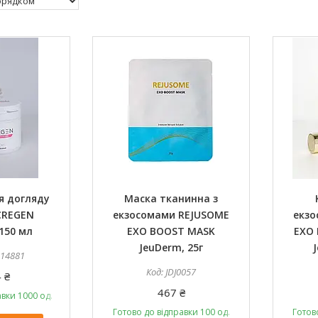
я догляду
Маска тканинна з
CREGEN
екзосомами REJUSOME
екзо
150 мл
EXO BOOST MASK
EXO
JeuDerm, 25г
214881
JDJ0057
 ₴
467 ₴
вки 1000 од.
Готово до відправки 100 од.
Готов