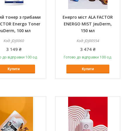
ий тонер з грибами
Енерго міст ALA FACTOR
ACTOR Energo Toner
ENERGO MIST JeuDerm,
euDerm, 100 мл
150 мл
JDJ0060
JDJ00554
3 149 ₴
3 474 ₴
о до відправки 100 од.
Готово до відправки 100 од.
Купити
Купити