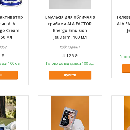
 активатор
Емульсія для обличчя з
Гелев
ітин ALA
грибами ALA FACTOR
ALA F
rgo Cream
Energo Emulsion
J
 50 мл
JeuDerm, 100 мл
0062
JDJ0061
 ₴
4 126 ₴
Готов
авки 100 од.
Готово до відправки 100 од.
ти
Купити