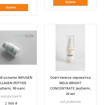
Купити
Купити
й колаген INFUGEN
Освітлююча сироватка
LLAGEN PEPTIDE
MELA-BRIGHT
euDerm, 90 капс
CONCENTRATE JeuDerm,
20 мл
JD4104479
JD3803549
2 986 ₴