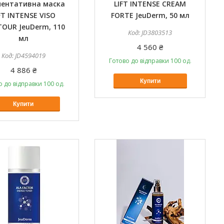
ентативна маска
LIFT INTENSE CREAM
FT INTENSE VISO
FORTE JeuDerm, 50 мл
OUR JeuDerm, 110
JD3803513
мл
4 560 ₴
JD4594019
Готово до відправки 100 од.
4 886 ₴
Купити
о до відправки 100 од.
Купити