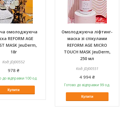
уча омолоджуюча
Омолоджуюча ліфтинг-
ска REFORM AGE
маска зі спікулами
ST MASK JeuDerm,
REFORM AGE MICRO
18г
TOUCH MASK JeuDerm,
250 мл
JDJ00552
JDJ00551
978 ₴
4 994 ₴
о до відправки 100 од.
Готово до відправки 99 од.
Купити
Купити