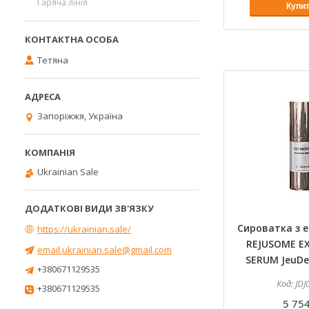
Гаряча лінія
Купи
Тетяна
Запоріжжя, Україна
Ukrainian Sale
Сироватка з 
https://ukrainian.sale/
REJUSOME E
email.ukrainian.sale@gmail.com
SERUM JeuDe
+380671129535
JDJ
+380671129535
5 754