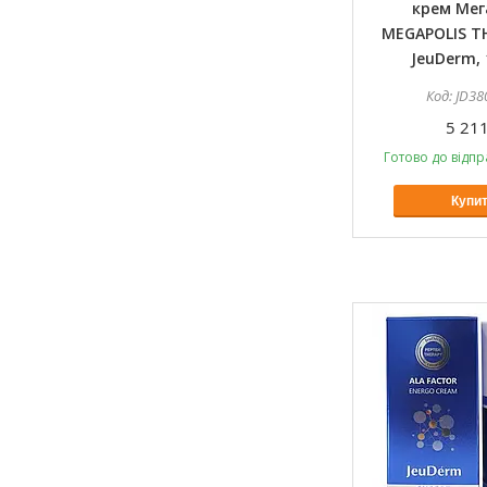
крем Мег
MEGAPOLIS TH
JeuDerm, 
JD38
5 211
Готово до відпр
Купи