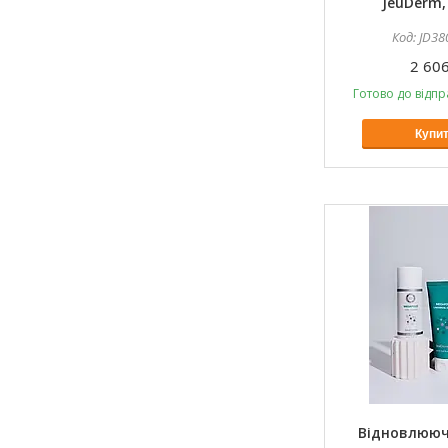
JeuDerm,
JD38
2 606
Готово до відпр
Купи
Відновлююч