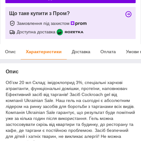
Що таке купити з Пром?
Замовлення під захистом
Доступна доставка
Опис
Характеристики
Доставка
Оплата
Умови 
Опис
Об'єм 20 мл Склад: імідоклоприд 3%, спеціальні харчові
атрактанти, функціональні домішки, протеїни, наповнювач
Ефективний засіб від тарганів! Засіб Cockroach gel від
компанії Ukrainian Sale. Наш гель на сьогодні є абсолютним
лідером на ринку засобів для боротьби з тарганами всіх видів.
Компанія Ukrainian Sale гарантує, що результат буде помітний
уже за кілька годин після використання. Гель можна
застосовувати скрізь від квартири та будинку, до ресторану та
кафе, де таргани є постійною проблемою. Засіб безпечний
для дітей і хатніх тварин, не викликає алергії! Не можна