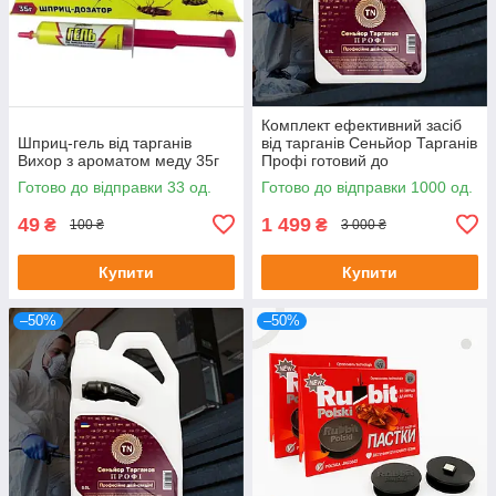
Комплект ефективний засіб
Шприц-гель від тарганів
від тарганів Сеньйор Тарганів
Вихор з ароматом меду 35г
Профі готовий до
застосування 5л + ловушка-
Готово до відправки 33 од.
Готово до відправки 1000 од.
капкан
49
1 499
₴
₴
100 ₴
3 000 ₴
Купити
Купити
–50%
–50%