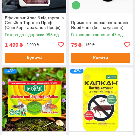
Ефективний засіб від тарганів
Сеньйор Тарганів Профі
Приманка-пастка від тарганів
(Сеньйор Тараканов Профі)
Rubit 6 шт (без пакування)
готовий до застосування 5л
Готово до відправки 995 од.
Готово до відправки 47 од.
1 499
75
₴
₴
3 000 ₴
150 ₴
Купити
Купити
–43%
–42%