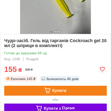
Чудо-засіб. Гель від тарганів Cockroach gel 20
мл (2 шприци в комплекті)
Готово до відправки 68 од.
Код: 1208
Роздріб
155
₴
300 ₴
Економія
145 ₴
Залишилось
46 днів
Купити
або
Купити з