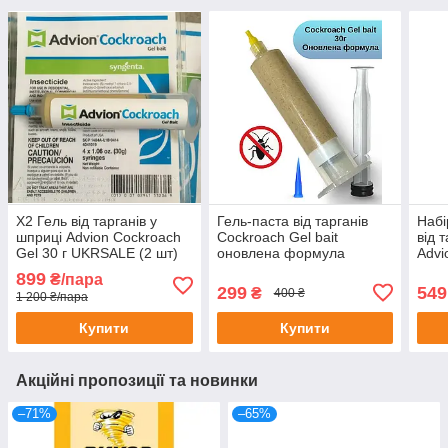
Х2 Гель від тарганів у
Гель-паста від тарганів
Набі
шприці Advion Cockroach
Cockroach Gel bait
від 
Gel 30 г UKRSALE (2 шт)
оновлена формула
Advi
український аналог адвіо
Syng
899
₴/пара
Advio 30г Без етикетки
прим
299
549
₴
400 ₴
1 200 ₴/пара
Rubi
Купити
Купити
Акційні пропозиції та новинки
–71%
–65%