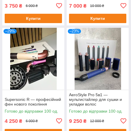
3 750
7 000
₴
₴
6 000 ₴
10 000 ₴
Купити
Купити
–29%
–23%
AeroStyle Pro 5в1 —
Supersonic R — професійний
мультистайлер для сушки и
фен нового покоління
укладки волос
Готово до відправки 100 од.
Готово до відправки 100 од.
4 250
9 250
₴
₴
6 000 ₴
12 000 ₴