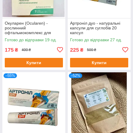
Окуларен (Ocularen) -
Артроніл дуо - натуральні
рослинний
капсули для суглобів 20
офтальмокомплекс для
капсул
покращення зору, 7 саше
Готово до відправки 19 од.
Готово до відправки 27 од.
175
225
₴
₴
400 ₴
500 ₴
Купити
Купити
–55%
–52%