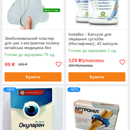
Instaflex - Капсули для
Знеболювальний пластир
лікування суглобів
для шиї з екстрактом полину
(Инстафлекс), 42 капсули
китайська медицина без
Готово до відправки 1 од.
картонного паковання
Готово до відправки 75 од.
129
₴/упаковка
99
₴
300 ₴
300 ₴/упаковка
Купити
Купити
–56%
–55%