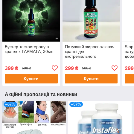
Бустер тестостерону в
Потужний жироспалювач:
Stop
краплях ГАРМАТА, 30мл
краплі для
нату
екстремального
доба
схуднення на основі
безп
зміїного яду та перцю пірі-
капс
399
299
299
₴
₴
600 ₴
500 ₴
пірі, 30 мл
Купити
Купити
Акційні пропозиції та новинки
–67%
–57%