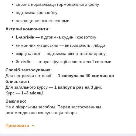
сприяє нормалізації гормонального фону
підтримка кровообігу
покращення якості сперми
Активні компоненти:
L-аргінін
— підтримка судин і кровотоку
лимонник китайський — витривалість і лібідо
якірці сланкі — підтримка рівня тестостерону
йохімбе — тонус і функції сечостатевої системи
Спосіб застосування:
Для підтримки потенції —
1 капсула за 40 хвилин до
близькості
.
Для загального курсу —
1 капсула раз на 3 дні
.
Курс —
1–3 місяці
.
Важливо:
Не є лікарським засобом. Перед застосуванням
рекомендована консультація лікаря.
Приховати