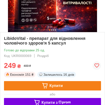
LibidoVital - препарат для відновлення
чоловічого здоров'я 5 капсул
Готово до відправки 25 од.
Код: UKR0000069
Роздріб
249
₴
400 ₴
Економія
151 ₴
Залишилось
16 днів
Купити
або
Купити з