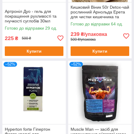
Кишковий Віник 50г Detox-чай
Артроніл Дуо - гель для
рослинний Арнольда Ерета
покращення рухливості та
для чистки кишечника та
гнучкості суглобів 30мл
організму 50 г
Готово до відправки 64 од.
Готово до відправки 29 од.
239
₴/упаковка
225
₴
500 ₴
500 ₴/упаковка
Купити
Купити
–52%
–52%
Hyperton forte Гіпертон
Muscle Man — засіб для
Форте краплі для
нарощування м'язової маси