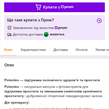
Купити з
Що таке купити з Пром?
Замовлення під захистом
Доступна доставка
Опис
Характеристики
Доставка
Оплата
Умови п
Опис
Potenlex — підтримка чоловічого здоров’я та простати
Potenlex
— натуральні капсули з фітоекстрактів для
підтримки простати та зменшення симптомів хронічного
простатиту
і доброякісної гіперплазії передміхурової залози.
Дія препарату:
знижує ризик злоякісної трансформації клітин