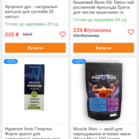
Кишковий Віник 50г Detox-чай
Артроніл дуо - натуральні
рослинний Арнольда Ерета
капсули для суглобів 20
для чистки кишечника та
капсул
організму 50 г
Готово до відправки 64 од.
Готово до відправки 28 од.
239
₴/упаковка
225
₴
500 ₴
500 ₴/упаковка
Купити
Купити
–52%
–52%
Hyperton forte Гіпертон
Muscle Man — засіб для
Форте краплі для
нарощування м'язової маси
нормалізації артеріального
(Масл Мен) 100 грамів