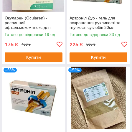
Окуларен (Ocularen) -
Артроніл Дуо - гель для
рослинний
покращення рухливості та
офтальмокомплекс для
гнучкості суглобів 30мл
покращення зору, 7 саше
Готово до відправки 19 од.
Готово до відправки 33 од.
175
225
₴
₴
400 ₴
500 ₴
Купити
Купити
–55%
–52%