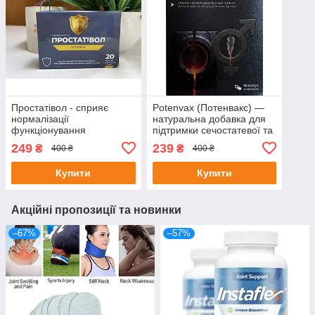
Простатівол - сприяє
Potenvax (Потенвакс) —
нормалізації
натуральна добавка для
функціонування
підтримки сечостатевої та
сечостатевої системи та
репродуктивної системи
249
239
₴
₴
400 ₴
400 ₴
передміхурової залози 20
чоловіків, 10 капсул
капсул
Купити
Купити
Акційні пропозиції та новинки
–67%
–57%