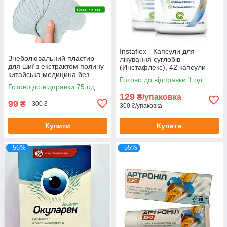
Instaflex - Капсули для
Знеболювальний пластир
лікування суглобів
для шиї з екстрактом полину
(Инстафлекс), 42 капсули
китайська медицина без
Готово до відправки 1 од.
картонного паковання
Готово до відправки 75 од.
129
₴/упаковка
99
₴
300 ₴
300 ₴/упаковка
Купити
Купити
–56%
–55%