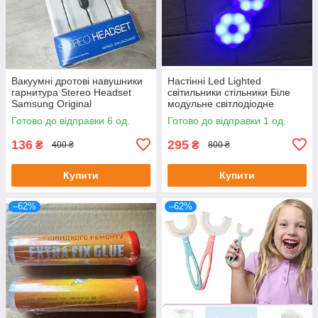
Вакуумні дротові навушники
Настінні Led Lighted
гарнитура Stereo Headset
світильники стільники Біле
Samsung Original
модульне світлодіодне
підсвічування 3 шт.
Готово до відправки 6 од.
Готово до відправки 1 од.
136
295
₴
₴
400 ₴
800 ₴
Купити
Купити
–62%
–62%