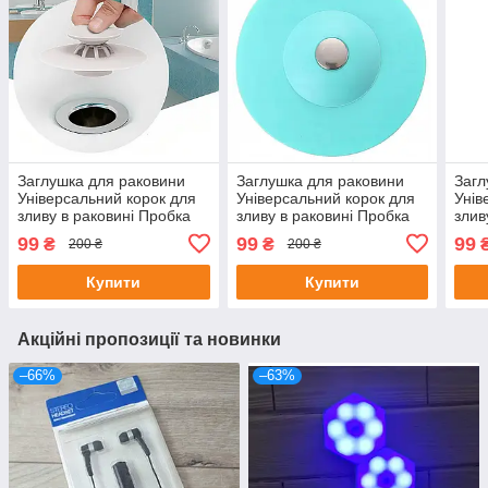
Заглушка для раковини
Заглушка для раковини
Загл
Універсальний корок для
Універсальний корок для
Унів
зливу в раковині Пробка
зливу в раковині Пробка
злив
натискна для раковини
натискна для раковини
нати
99
99
99
₴
₴
200 ₴
200 ₴
БІЛИЙ
ЗЕЛЕНИЙ
РОЖ
Купити
Купити
Акційні пропозиції та новинки
–66%
–63%