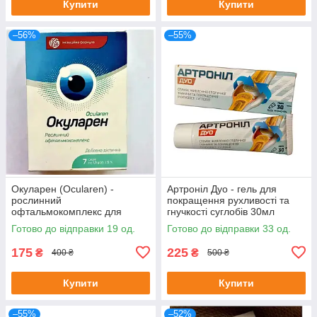
Купити
Купити
–56%
–55%
Окуларен (Ocularen) -
Артроніл Дуо - гель для
рослинний
покращення рухливості та
офтальмокомплекс для
гнучкості суглобів 30мл
покращення зору, 7 саше
Готово до відправки 19 од.
Готово до відправки 33 од.
175
225
₴
₴
400 ₴
500 ₴
Купити
Купити
–55%
–52%