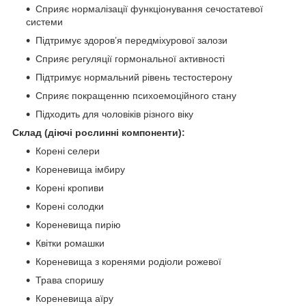
Сприяє нормалізації функціонування сечостатевої
системи
Підтримує здоров’я передміхурової залози
Сприяє регуляції гормональної активності
Підтримує нормальний рівень тестостерону
Сприяє покращенню психоемоційного стану
Підходить для чоловіків різного віку
Склад (діючі рослинні компоненти):
Корені селери
Кореневища імбиру
Корені кропиви
Корені солодки
Кореневища пирію
Квітки ромашки
Кореневища з коренями родіоли рожевої
Трава споришу
Кореневища аїру