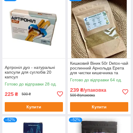
Кишковий Віник 50г Detox-чай
Артроніл дуо - натуральні
рослинний Арнольда Ерета
капсули для суглобів 20
для чистки кишечника та
капсул
організму 50 г
Готово до відправки 64 од.
Готово до відправки 28 од.
239
₴/упаковка
225
₴
500 ₴
500 ₴/упаковка
Купити
Купити
–52%
–52%