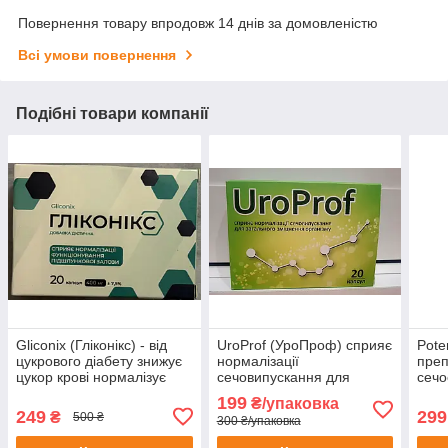
Повернення товару впродовж 14 днів за домовленістю
Всі умови повернення
Подібні товари компанії
Gliconix (Гліконікс) - від
UroProf (УроПроф) сприяє
Pote
цукрового діабету знижує
нормалізації
преп
цукор крові нормалізує
сечовипускання для
сечо
функціонування
загального зміцнення
пере
199
₴/упаковка
підшлункової залози, 20
організму 20 капсул 05/25
чоло
249
299
₴
500 ₴
300 ₴/упаковка
капсул