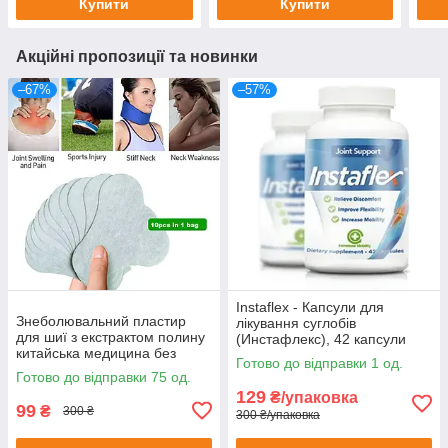
Купити
Купити
Акційні пропозиції та новинки
–67%
–57%
Instaflex - Капсули для
Знеболювальний пластир
лікування суглобів
для шиї з екстрактом полину
(Инстафлекс), 42 капсули
китайська медицина без
Готово до відправки 1 од.
картонного паковання
Готово до відправки 75 од.
129
₴/упаковка
99
₴
300 ₴
300 ₴/упаковка