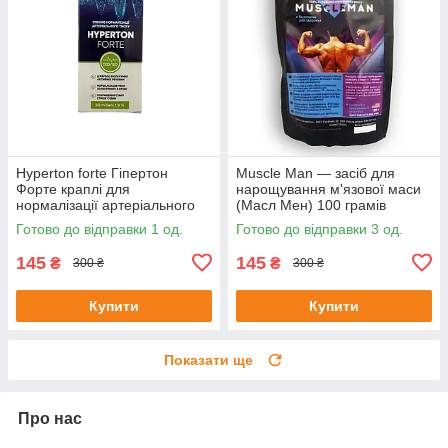
Hyperton forte Гіпертон
Muscle Man — засіб для
Форте краплі для
нарощування м'язової маси
нормалізації артеріального
(Масл Мен) 100 грамів
тиску 20 мл до 08/25
Готово до відправки 1 од.
Готово до відправки 3 од.
145
145
₴
₴
300 ₴
300 ₴
Купити
Купити
Показати ще
Про нас