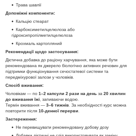
Трава шавлії
Допоміжні компоненти:
Кальцію стеарат
Карбоксиметилцелюлоза або
гідроксипропілметилцелюлоза
Крохмаль картопляний
Рекомендації щодо застосування:
Дієтична добавка до раціону харчування, яка може бути
рекомендована як джерело біологічно активних речовин для
підтримки функціонування сечостатевої системи та
передміхурової залози у чоловіків.
Спосіб вживання:
Чоловікам — по
1–2 капсули 2 рази на день
за
20 хвилин
до вживання їжі
, запиваючи водою.
Термін вживання —
3–6 тижнів
. За необхідності курс можна
повторити після
10-денної перерви
.
Застереження:
Не перевищувати рекомендовану добову дозу
Добавки дієтичні не слід використовувати як заміну