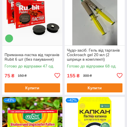
Чудо-засіб. Гель від тарганів
Приманка-пастка від тарганів
Cockroach gel 20 мл (2
Rubit 6 шт (без пакування)
шприци в комплекті)
Готово до відправки 47 од.
Готово до відправки 68 од.
75
155
₴
₴
150 ₴
300 ₴
Купити
Купити
–43%
–42%