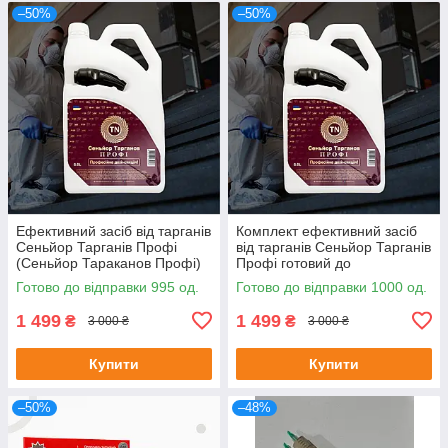
–50%
–50%
Ефективний засіб від тарганів
Комплект ефективний засіб
Сеньйор Тарганів Профі
від тарганів Сеньйор Тарганів
(Сеньйор Тараканов Профі)
Профі готовий до
готовий до застосування 5л
застосування 5л + ловушка-
Готово до відправки 995 од.
Готово до відправки 1000 од.
капкан
1 499
1 499
₴
₴
3 000 ₴
3 000 ₴
Купити
Купити
–50%
–48%