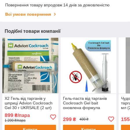
Повернення товару впродовж 14 днів за домовленістю
Всі умови повернення
Подібні товари компанії
Х2 Гель від тарганів у
Гель-паста від тарганів
Чудо
шприці Advion Cockroach
Cockroach Gel bait
тарг
Gel 30 г UKRSALE (2 шт)
оновлена формула
мл (
український аналог адвіо
899
₴/пара
Advio 30г Без етикетки
299
155
₴
400 ₴
1 200 ₴/пара
Купити
Купити