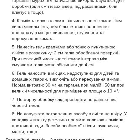
тарганів і мурах, які найчастіше використовуються для
обробки (біля сміттєвих відер, під раковинами, біля
плінтусів тощо).
Кількість гелю залежить від чисельності комах. Чим
вища чисельність, тим більше точок нанесення
препарату в місцях виявлення, скупчення та
пересування комах.
Нанесіть гель крапками або тонкою пунктирною
лінією з розрахунку: 2 см гелю обробленої поверхні.
При невеликій чисельності комах інтервал між
смужками гелю може збільшити до 4 см.
Гель наносити в місцях, недоступних для дітей та
домашніх тварин, виключіть або пересування якими.
Норма витрати: 30 мг на таргана при малій і 50 мг при
великій чисельності для приміщення площею 10 м².
Повторну обробку слід проводити не раніше ніж
через 3 тижні.
Не допускати потрапляння засобу в очі та на шкіру. У
випадку контакту ретельно промити великою кількістю
проточної води. Засоби особистої гігієни: рукавички,
маски, тощо.