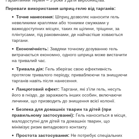
Гарантійний термін – 3 роки з дати виробництва.
Переваги використання шприц-гелю від тарганів:
Точне нанесення:
Шприц дозволяє наносити гель
невеликими краплями або тонкими смужками у
важкодоступних місцях, таких як щілини, тріщини, за
плінтусами, під раковинами, де найчастіше ховаються
таргани.
Економічність:
Завдяки точному дозуванню гель
витрачається економно, одного шприца може вистачити
на тривалий час.
Тривала дія:
Гель зберігає свою ефективність
протягом тривалого періоду, приваблюючи та знищуючи
тарганів навіть після нанесення.
Ланцюговий ефект:
Таргани, які з'їли гель, несуть
його в гніздо, де заражають інших особин, включаючи
личинки, що призводить до знищення всієї колонії.
Безпека для домашніх тварин та дітей (при
правильному застосуванні):
Гель наноситься в місця,
малодоступні для дітей та домашніх тварин, що
мінімізує ризик випадкового контакту.
Простота застосування:
Не потребує спеціальних