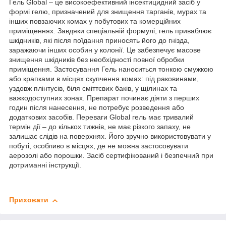
Гель Global – це високоефективний інсектицидний засіб у
формі гелю, призначений для знищення тарганів, мурах та
інших повзаючих комах у побутових та комерційних
приміщеннях. Завдяки спеціальній формулі, гель приваблює
шкідників, які після поїдання приносять його до гнізда,
заражаючи інших особин у колонії. Це забезпечує масове
знищення шкідників без необхідності повної обробки
приміщення. Застосування Гель наноситься тонкою смужкою
або крапками в місцях скупчення комах: під раковинами,
уздовж плінтусів, біля сміттєвих баків, у щілинах та
важкодоступних зонах. Препарат починає діяти з перших
годин після нанесення, не потребує розведення або
додаткових засобів. Переваги Global гель має тривалий
термін дії – до кількох тижнів, не має різкого запаху, не
залишає слідів на поверхнях. Його зручно використовувати у
побуті, особливо в місцях, де не можна застосовувати
аерозолі або порошки. Засіб сертифікований і безпечний при
дотриманні інструкції.
Приховати