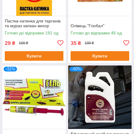
Пастка-хатинка для тарганів
та мурах капкан вихор
Олівець "Глобал"
Готово до відправки 191 од.
Готово до відправки 46 од.
29
35
₴
₴
100 ₴
100 ₴
Купити
Купити
–51%
–50%
Ефективний засіб від тарганів