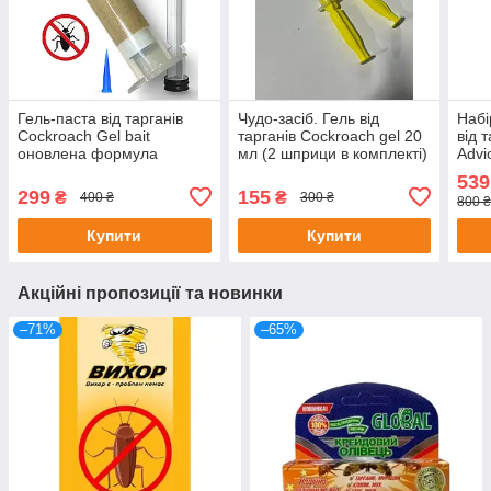
Гель-паста від тарганів
Чудо-засіб. Гель від
Набі
Cockroach Gel bait
тарганів Cockroach gel 20
від 
оновлена формула
мл (2 шприци в комплекті)
Advi
український аналог адвіо
Syng
539
Advio 30г Без етикетки
прим
299
155
₴
₴
400 ₴
300 ₴
800 ₴
Glob
Купити
Купити
Акційні пропозиції та новинки
–71%
–65%