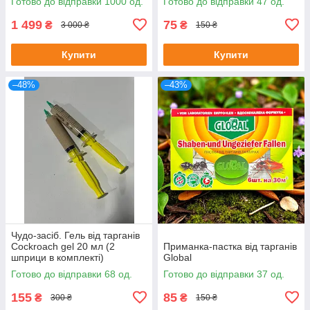
Готово до відправки 1000 од.
Готово до відправки 47 од.
капкан
1 499
75
₴
₴
3 000 ₴
150 ₴
Купити
Купити
–48%
–43%
Чудо-засіб. Гель від тарганів
Cockroach gel 20 мл (2
Приманка-пастка від тарганів
шприци в комплекті)
Global
Готово до відправки 68 од.
Готово до відправки 37 од.
155
85
₴
₴
300 ₴
150 ₴