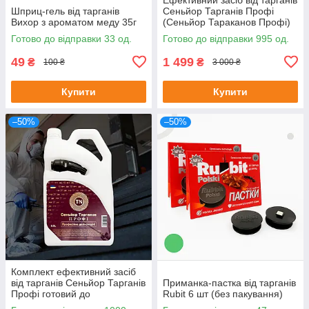
Шприц-гель від тарганів
Сеньйор Тарганів Профі
Вихор з ароматом меду 35г
(Сеньйор Тараканов Профі)
готовий до застосування 5л
Готово до відправки 33 од.
Готово до відправки 995 од.
49
1 499
₴
₴
100 ₴
3 000 ₴
Купити
Купити
–50%
–50%
Комплект ефективний засіб
від тарганів Сеньйор Тарганів
Приманка-пастка від тарганів
Профі готовий до
Rubit 6 шт (без пакування)
застосування 5л + ловушка-