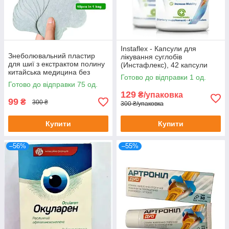
Instaflex - Капсули для
Знеболювальний пластир
лікування суглобів
для шиї з екстрактом полину
(Инстафлекс), 42 капсули
китайська медицина без
Готово до відправки 1 од.
картонного паковання
Готово до відправки 75 од.
129
₴/упаковка
99
₴
300 ₴
300 ₴/упаковка
Купити
Купити
–56%
–55%