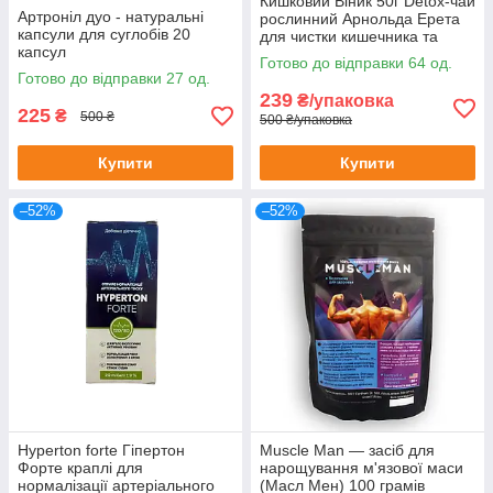
Кишковий Віник 50г Detox-чай
Артроніл дуо - натуральні
рослинний Арнольда Ерета
капсули для суглобів 20
для чистки кишечника та
капсул
організму 50 г
Готово до відправки 64 од.
Готово до відправки 27 од.
239
₴/упаковка
225
₴
500 ₴
500 ₴/упаковка
Купити
Купити
–52%
–52%
Hyperton forte Гіпертон
Muscle Man — засіб для
Форте краплі для
нарощування м'язової маси
нормалізації артеріального
(Масл Мен) 100 грамів