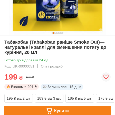
Табакобан (Tabakoban раніше Smoke Out)—
натуральні краплі для зменшення потягу до
куріння, 20 мл
Готово до відправки 24 од.
Код: UKR0000051
Опт і роздріб
199
₴
400 ₴
Економія
201 ₴
Залишилось
15 днів
195 ₴
від 2 шт.
189 ₴
від 3 шт.
185 ₴
від 5 шт.
175 ₴
від 
Купити