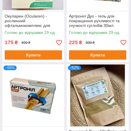
Окуларен (Ocularen) -
Артроніл Дуо - гель для
рослинний
покращення рухливості та
офтальмокомплекс для
гнучкості суглобів 30мл
покращення зору, 7 саше
Готово до відправки 19 од.
Готово до відправки 29 од.
175
225
₴
₴
400 ₴
500 ₴
Купити
Купити
–55%
–52%