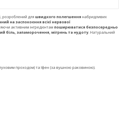
б, розроблений для
швидкого полегшення
набридливих
ний на заспокоєння всієї нервової
ляючи активним інгредієнтам
поширюватися безпосередньо
ий біль, запаморочення, мігрень та нудоту
. Натуральний
д слуховим проходом) та Іфен (за вушною раковиною).