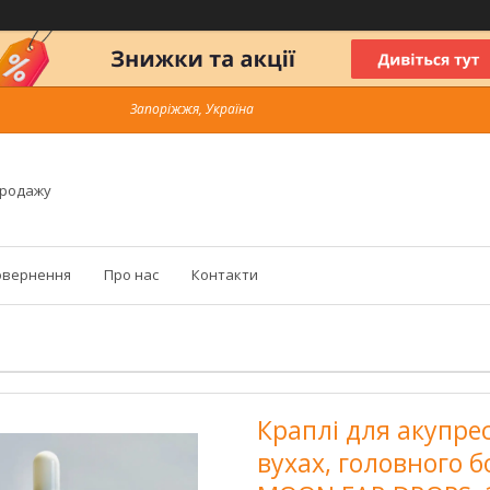
Запоріжжя, Україна
продажу
овернення
Про нас
Контакти
Краплі для акупре
вухах, головного 