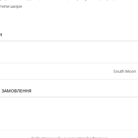
і типи шкіри
И
South Moon
Я ЗАМОВЛЕННЯ