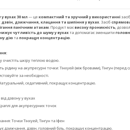
 у вухах 30 мл
— це
компактний та зручний у використанні
засі
к
дзвін, дзижчання, клацання та шипіння у вухах
. Засіб
спрямова
ігання панічним атакам
. Продукт має
високу проникність
, дозво
нижує чутливість до шуму у вухах
та допомагає зменшити
головн
ну дію
та
покращує концентрацію
.
ння:
у очистіть шкіру теплою водою.
іть рідину на акупресурні точки: Тінхуей (між бровами), Тінгун (пере
истовуйте за необхідності.
 Натуральний, седативний, покращує концентрацію.
 від дзвону у вухах
 Краплі для акупресурних точок
ання: Точки Тінхуей, Тінгун та Іфен
є дзижчання, дзвін, головний біль, покращує концентрацію.