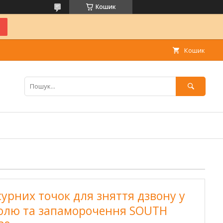
Кошик
Кошик
сурних точок для зняття дзвону у
болю та запаморочення SOUTH