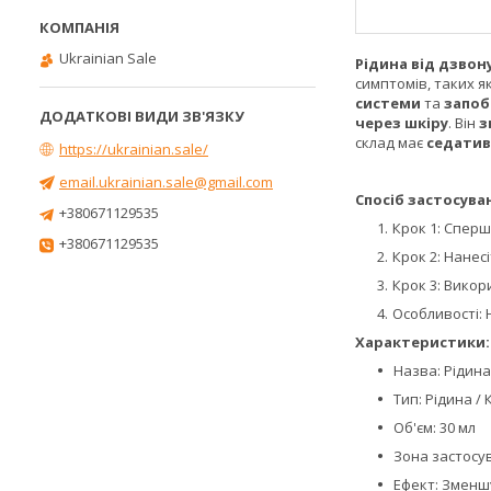
Ukrainian Sale
Рідина від дзвону
симптомів, таких я
системи
та
запоб
через шкіру
. Він
з
склад має
седатив
https://ukrainian.sale/
email.ukrainian.sale@gmail.com
Спосіб застосува
+380671129535
Крок 1: Сперш
+380671129535
Крок 2: Нанес
Крок 3: Викор
Особливості:
Характеристики:
Назва: Рідина
Тип: Рідина /
Об'єм: 30 мл
Зона застосув
Ефект: Зменшу