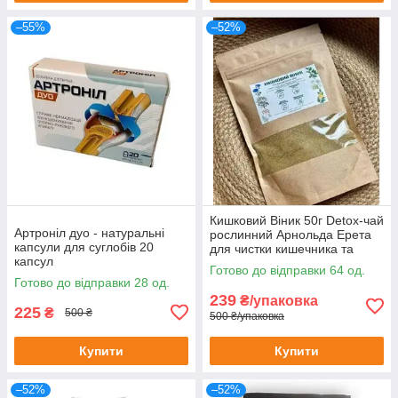
–55%
–52%
Кишковий Віник 50г Detox-чай
Артроніл дуо - натуральні
рослинний Арнольда Ерета
капсули для суглобів 20
для чистки кишечника та
капсул
організму 50 г
Готово до відправки 64 од.
Готово до відправки 28 од.
239
₴/упаковка
225
₴
500 ₴
500 ₴/упаковка
Купити
Купити
–52%
–52%