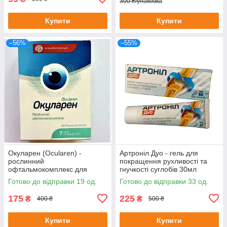
300 ₴/упаковка
Купити
Купити
–56%
–55%
Окуларен (Ocularen) -
Артроніл Дуо - гель для
рослинний
покращення рухливості та
офтальмокомплекс для
гнучкості суглобів 30мл
покращення зору, 7 саше
Готово до відправки 19 од.
Готово до відправки 33 од.
175
225
₴
₴
400 ₴
500 ₴
Купити
Купити