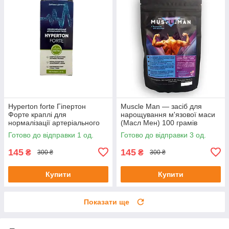
Hyperton forte Гіпертон
Muscle Man — засіб для
Форте краплі для
нарощування м'язової маси
нормалізації артеріального
(Масл Мен) 100 грамів
тиску 20 мл до 08/25
Готово до відправки 1 од.
Готово до відправки 3 од.
145
145
₴
₴
300 ₴
300 ₴
Купити
Купити
Показати ще