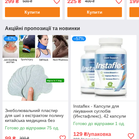
299
225
199
₴
₴
500 ₴
400 ₴
зміїного яду та перцю пірі-
MOON EAR DROPS, 30мл
пірі, 30 мл
Купити
Купити
Акційні пропозиції та новинки
–67%
–57%
Instaflex - Капсули для
Знеболювальний пластир
лікування суглобів
для шиї з екстрактом полину
(Инстафлекс), 42 капсули
китайська медицина без
Готово до відправки 1 од.
картонного паковання
Готово до відправки 75 од.
129
₴/упаковка
99
₴
300 ₴