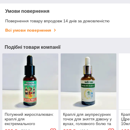
Умови повернення
Повернення товару впродовж 14 днів за домовленістю
Всі умови повернення
Подібні товари компанії
Потужний жироспалювач:
Краплі для акупресурних
Крап
краплі для
точок для зняття дзвону у
(Дре
екстремального
вухах, головного болю та
10м
схуднення на основі
запаморочення SOUTH