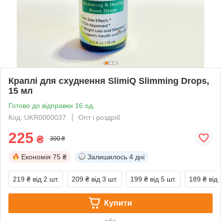
Краплі для схуднення SlimiQ Slimming Drops,
15 мл
Готово до відправки 16 од.
Код: UKR0000037
Опт і роздріб
225
₴
300 ₴
Економія
75 ₴
Залишилось
4 дні
219 ₴
від 2 шт.
209 ₴
від 3 шт.
199 ₴
від 5 шт.
189 ₴
від 
Купити
або