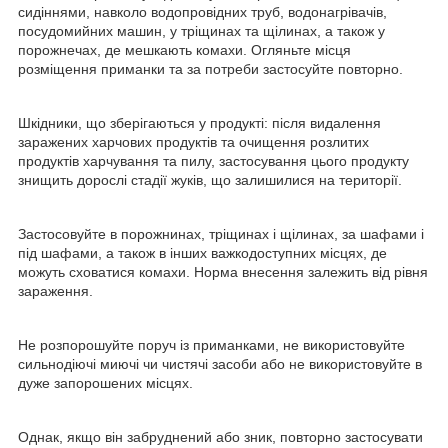
сидіннями, навколо водопровідних труб, водонагрівачів,
посудомийних машин, у тріщинах та щілинах, а також у
порожнечах, де мешкають комахи. Огляньте місця
розміщення приманки та за потреби застосуйте повторно.
Шкідники, що зберігаються у продукті: після видалення
заражених харчових продуктів та очищення розлитих
продуктів харчування та пилу, застосування цього продукту
знищить дорослі стадії жуків, що залишилися на території.
Застосовуйте в порожнинах, тріщинах і щілинах, за шафами і
під шафами, а також в інших важкодоступних місцях, де
можуть сховатися комахи. Норма внесення залежить від рівня
зараження.
Не розпорошуйте поруч із приманками, не використовуйте
сильнодіючі миючі чи чистячі засоби або не використовуйте в
дуже запорошених місцях.
Однак, якщо він забруднений або зник, повторно застосувати