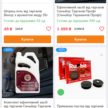
Ефективний засіб від тарганів
Шприц-гель від тарганів
Сеньйор Тарганів Профі
Вихор з ароматом меду 35г
(Сеньйор Тараканов Профі)
готовий до застосування 5л
Готово до відправки 33 од.
Готово до відправки 995 од.
49
1 499
₴
₴
100 ₴
3 000 ₴
Купити
Купити
–50%
–50%
Комплект ефективний засіб
від тарганів Сеньйор Тарганів
Приманка-пастка від тарганів