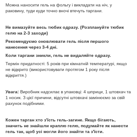
Можна наносити гель на фольгу і викладати на ніч, у
раковину, туди куди точно вночі втечуть таргани.
Не вимазуйте весь тюбик одразу. (Розплануйте тюбик
гелю на 2-3 заходи)
Рекомендуємо оновлювати гель після першого
нанесення через 3-4 дні.
Коли таргани зникли, гель не видаляйте одразу.
Термін придатності: 5 років при кімнатній температурі, якщо
не відкрито (використовувати протягом 1 року після
відкриття.)
Увага:
Виробник надсилає в упаковці: 4 шприци, 1 штовхач та
1 носик. З цієї причини, відсутні штовхачі замінюємо за свій
рахунок подібними.
Кожен тарган хто з'їсть гель-загине. Якщо бігають,
значить не знайшли краплю гелю, подумайте як нанести
гель так, щоб усі могли його знайти та з'їсти.