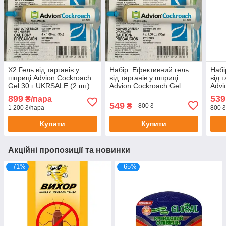
Х2 Гель від тарганів у
Набір. Ефективний гель
Набі
шприці Advion Cockroach
від тарганів у шприці
від 
Gel 30 г UKRSALE (2 шт)
Advion Cockroach Gel
Advi
Syngenta 30 г + 6
Syng
899
539
₴/пара
приманок від тарганів
прим
549
₴
800 ₴
1 200 ₴/пара
800 ₴
Rubit
Glob
Купити
Купити
Акційні пропозиції та новинки
–71%
–65%