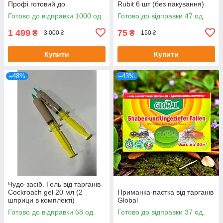
Профі готовий до
Rubit 6 шт (без пакування)
застосування 5л + ловушка-
Готово до відправки 1000 од.
Готово до відправки 47 од.
капкан
1 499
75
₴
₴
3 000 ₴
150 ₴
Купити
Купити
–48%
–43%
Чудо-засіб. Гель від тарганів
Cockroach gel 20 мл (2
Приманка-пастка від тарганів
шприци в комплекті)
Global
Готово до відправки 68 од.
Готово до відправки 37 од.