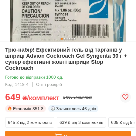
Тріо-набір! Ефективний гель від тарганів у
шприці Advion Cockroach Gel Syngenta 30 г +
супер ефективні жовті шприци Stop
Cockroach
Готово до відправки 1000 од.
Код: 1419-4
Опт і роздріб
649
₴/комплект
1 000 ₴/комплект
Економія
351 ₴
Залишилось
46 днів
645 ₴
від 2 комплектів
639 ₴
від 3 комплектів
635 ₴
від 5 