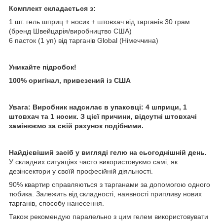
Комплект складається з:
1 шт. гель шприц + носик + штовхач від тарганів 30 грам
(бренд Швейцарія/виробництво США)
6 пасток (1 уп) від тарганів Global (Німеччина)
Уникайте підробок!
100% оригінал, привезений із США
Увага: Виробник надсилає в упаковці: 4 шприци, 1
штовхач та 1 носик. З цієї причини, відсутні штовхачі
замінюємо за свій рахунок подібними.
Найдієвіший засіб у вигляді гелю на сьогоднішній день.
У складних ситуаціях часто використовуємо самі, як
дезінсектори у своїй професійній діяльності.
90% квартир справляються з тарганами за допомогою одного
тюбика. Залежить від складності, наявності припливу нових
тарганів, способу нанесення.
Також рекомендую паралельно з цим гелем використовувати