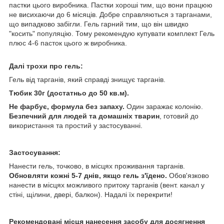
пастки цього виробника. Пастки хороші тим, що вони працюю
не висихаючи до 6 місяців. Добре справляються з тарганами,
що випадково забігли. Гель гарний тим, що він швидко
"косить" популяцію. Тому рекомендую купувати комплект Гель
плюс 4-6 пасток цього ж виробника.
Далі трохи про гель:
Гель від тарганів, який справді знищує тарганів.
Тюбик 30г (достатньо до 50 кв.м).
Не фарбує, формула без запаху.
Один заражає колонію.
Безпечний для людей та домашніх тварин
, готовий до
використання та простий у застосуванні.
Застосування:
Нанести гель, точково, в місцях проживання тарганів.
Обновляти кожні 5-7 днів, якщо гель з'їдено.
Обов'язково
нанести в місцях можливого притоку тарганів (вент. канал у
стіні, щілини, двері, балкон). Надалі їх перекрити!
Рекомендовані місця нанесення засобу для досягнення