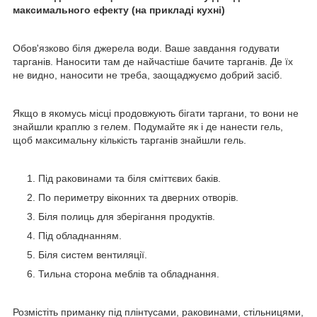
максимального ефекту (на прикладі кухні)
Обов'язково біля джерела води. Ваше завдання годувати
тарганів. Наносити там де найчастіше бачите тарганів. Де їх
не видно, наносити не треба, заощаджуємо добрий засіб.
Якщо в якомусь місці продовжують бігати таргани, то вони не
знайшли краплю з гелем. Подумайте як і де нанести гель,
щоб максимальну кількість тарганів знайшли гель.
Під раковинами та біля сміттєвих баків.
По периметру віконних та дверних отворів.
Біля полиць для зберігання продуктів.
Під обладнанням.
Біля систем вентиляції.
Тильна сторона меблів та обладнання.
Розмістіть приманку під плінтусами, раковинами, стільницями,