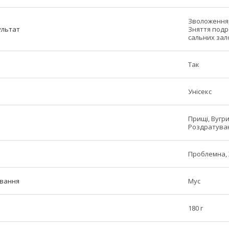
Зволоження,
ультат
Зняття подр
сальних зало
Так
Унісекс
Прищі, Вугри
Роздратуван
Проблемна, 
ивання
Мус
180 г