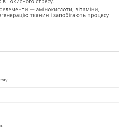
 і окисного стресу.
кроелементи — амінокислоти, вітаміни,
егенерацію тканин і запобігають процесу
atory
нь