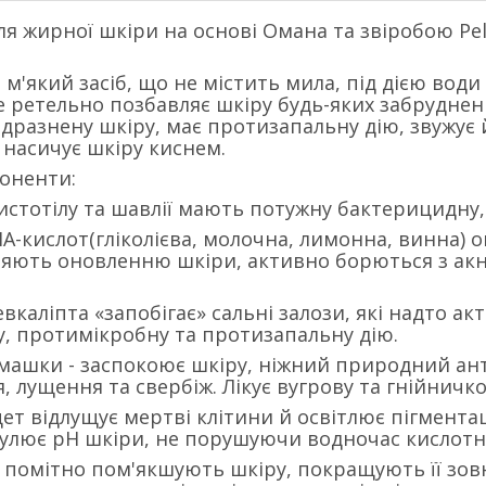
я жирної шкіри на основі Омана та звіробою Pelar
 м'який засіб, що не містить мила, під дією води
е ретельно позбавляє шкіру будь-яких забруднень
дразнену шкіру, має протизапальну дію, звужує
 насичує шкіру киснем.
оненти:
чистотілу та шавлії мають потужну бактерицидну
НА-кислот(гліколієва, молочна, лимонна, винна) 
яють оновленню шкіри, активно борються з акне
 евкаліпта «запобігає» сальні залози, які надто 
, протимікробну та протизапальну дію.
омашки - заспокоює шкіру, ніжний природний ан
 лущення та свербіж. Лікує вугрову та гнійничко
цет відлущує мертві клітини й освітлює пігмент
улює pH шкіри, не порушуючи водночас кислотн
 помітно пом'якшують шкіру, покращують її зовні