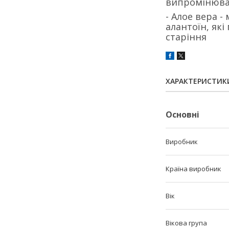
випромінюван
- Алое вера -
алантоїн, як
старіння
ХАРАКТЕРИСТИК
Основні
Виробник
Країна виробник
Вік
Вікова група