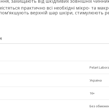
ня, захищають від шкідливих зовнішніх чинників
 містяться практично всі необхідні мікро- та ма
і пом'якшують верхній шар шкіри, стимулюють р
И
Pelart Labor
Україна
16+
Без обмеже