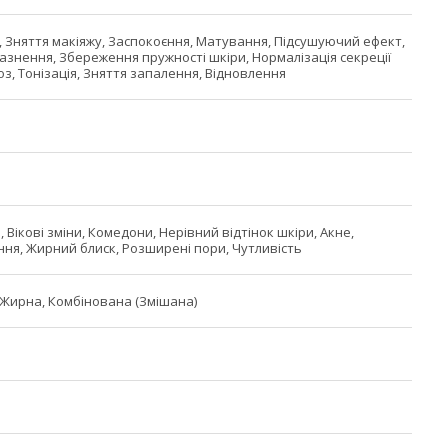
 Зняття макіяжу, Заспокоєння, Матування, Підсушуючий ефект,
азнення, Збереження пружності шкіри, Нормалізація секреції
з, Тонізація, Зняття запалення, Відновлення
, Вікові зміни, Комедони, Нерівний відтінок шкіри, Акне,
ня, Жирний блиск, Розширені пори, Чутливість
Жирна, Комбінована (Змішана)