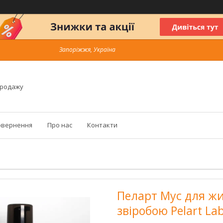
Запоріжжя, Україна
продажу
овернення
Про нас
Контакти
Пеларт Мус для жи
звіробою Pelart Lab