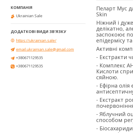
Пеларт Мус дл
Skin
Ukrainian Sale
Ніжний і дуже
делікатно, ал
заспокоює по
епідермісу та
https://ukrainian.sale/
Активні комп
email.ukrainian.sale@gmail.com
- Екстракти 
+380671129535
- Комплекс А
+380671129535
Кислоти спри
сяйною.
- Ефірна олія
антисептичну
- Екстракт р
почервоніння,
- Яблучний о
способом рег
- Біосахариди