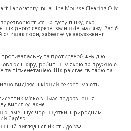
t Laboratory Inula Line Mousse Clearing Oily
 перетворюється на густу пінку, яка
, шкірного секрету, залишків макіяжу. Засіб
 й очищає пори, забезпечує зволоження
, протизапальну та протисвербіжну дію.
оновлює шкіру, робить її м'якою та пружною.
 та пігменетацією. Шкіра стає світлою та
активно виділяє шкірний секрет, мають
тисептик м'яко знімає подразнення,
ву висипку, акне.
ацію, зменшує чорні цятки. Природним
ий бар'єр.
шній вигляд і стійкість до УФ-