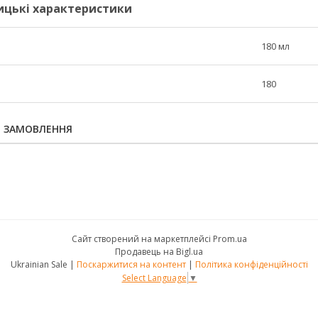
ицькі характеристики
180 мл
180
Я ЗАМОВЛЕННЯ
Сайт створений на маркетплейсі
Prom.ua
Продавець на Bigl.ua
Ukrainian Sale |
Поскаржитися на контент
|
Політика конфіденційності
Select Language
▼