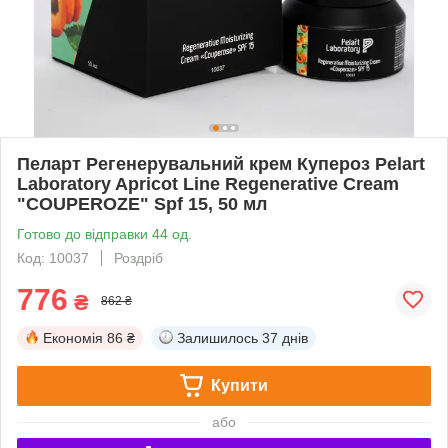
Пеларт Регенерувальний крем Купероз Pelart
Laboratory Apricot Line Regenerative Cream
"COUPEROZE" Spf 15, 50 мл
Готово до відправки 44 од.
Код: 10037
Роздріб
776
₴
862 ₴
Економія
86 ₴
Залишилось
37 днів
Купити
або