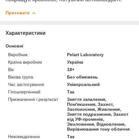
Приховати
Характеристики
Основні
Виробник
Pelart Laboratory
Країна виробник
Україна
Вік
18+
Вікова група
Без обмежень
Час застосування
Універсальний
Гіпоалергенний
Так
Призначення і результат
Зняття запалення,
Пом'якшення, Захист,
Заспокоєння, Живлення,
Зняття подразнення, Захист
від УФ-променів,
Зволоження, Відновлення,
Вирівнювання тону обличчя
Некомедогенно
Так