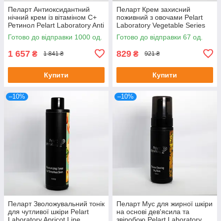
Пеларт Антиоксидантний
Пеларт Крем захисний
нічний крем із вітаміном C+
поживний з овочами Pelart
Ретинол Pelart Laboratory Anti
Laboratory Vegetable Series
— Stress Night Cream With Vit
Protective Nourishing Cream
Готово до відправки 1000 од.
Готово до відправки 67 од.
50 м
1 657
829
₴
₴
1 841 ₴
921 ₴
Купити
Купити
–10%
–10%
Пеларт Зволожувальний тонік
Пеларт Мус для жирної шкіри
для чутливої шкіри Pelart
на основі дев'ясила та
Laboratory Apricot Line
звіробою Pelart Laboratory