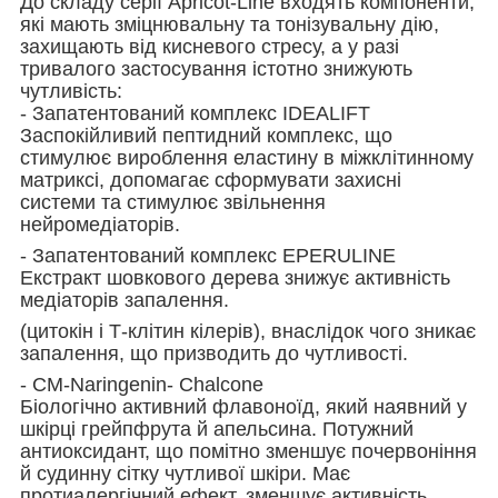
До складу серії Apricot-Line входять компоненти,
які мають зміцнювальну та тонізувальну дію,
захищають від кисневого стресу, а у разі
тривалого застосування істотно знижують
чутливість:
- Запатентований комплекс IDEALIFT
Заспокійливий пептидний комплекс, що
стимулює вироблення еластину в міжклітинному
матриксі, допомагає сформувати захисні
системи та стимулює звільнення
нейромедіаторів.
- Запатентований комплекс EPERULINE
Екстракт шовкового дерева знижує активність
медіаторів запалення.
(цитокін і Т-клітин кілерів), внаслідок чого зникає
запалення, що призводить до чутливості.
- CM-Naringenin- Chalcone
Біологічно активний флавоноїд, який наявний у
шкірці грейпфрута й апельсина. Потужний
антиоксидант, що помітно зменшує почервоніння
й судинну сітку чутливої шкіри. Має
протиалергічний ефект, зменшує активність