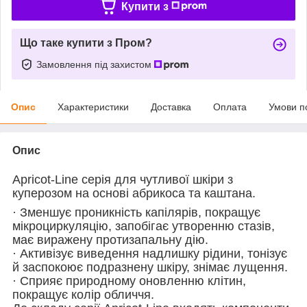
Купити з
Що таке купити з Пром?
Замовлення під захистом
Опис
Характеристики
Доставка
Оплата
Умови п
Опис
Apricot-Line серія для чутливої шкіри з
куперозом на основі абрикоса та каштана.
· Зменшує проникність капілярів, покращує
мікроциркуляцію, запобігає утворенню стазів,
має виражену протизапальну дію.
· Активізує виведення надлишку рідини, тонізує
й заспокоює подразнену шкіру, знімає лущення.
· Сприяє природному оновленню клітин,
покращує колір обличчя.