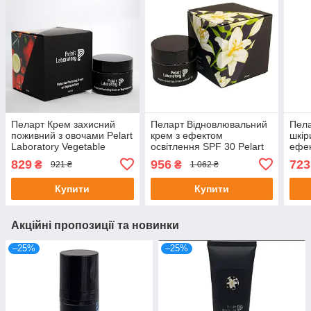
Пеларт Крем захисний
Пеларт Відновлювальний
Пела
поживний з овочами Pelart
крем з ефектом
шкір
Laboratory Vegetable
освітлення SPF 30 Pelart
ефек
Series Protective
Laboratory De Lys Blanc
Labo
829
956
723
₴
₴
921 ₴
1 062 ₴
Nourishing Cream 50 м
Line Regenerative
Crea
Купити
Купити
Акційні пропозиції та новинки
–25%
–25%