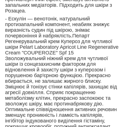
запальних медіаторів. Підходить для шкіри з
Розацеа.
- Ескулін — венотонік, натуральний
протизапальний компонент, неабияк знижує
виразність судин під шкірою, знімає
почервоніння й набряклість.Пеларт
Регенерувальний крем Купероз для чутливої
шкіри Pelart Laboratory Apricot Line Regenerative
Cream "COUPEROZE" Spf 15
Зволожувальний ніжний крем для чутливої
шкіри із сонцезахисним фактором для
відновлення й захисту шкіри з куперозом і
порушеною бар'єрною функцією. Прекрасно
вбирається, не залишає жирного блиску.
Зміцнює й тонізує стінки капілярів, захищає від
агресії довкілля. Сприяє покращенню
метаболізму клітин, прекрасно заспокоює та
зволожує шкіру, має протинабрякову дію.
Оптимальне співвідношення активних речовин
зменшує проникність і ламкість капілярів,
інгібітор індукованого виділення гістаміну,
покращує кровообіг, потужний антиоксидант.