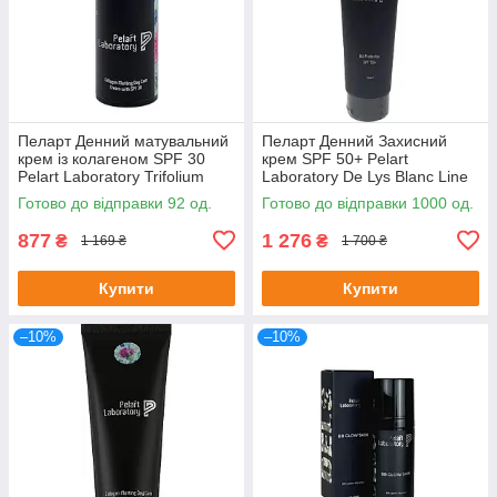
Пеларт Денний матувальний
Пеларт Денний Захисний
крем із колагеном SPF 30
крем SPF 50+ Pelart
Pelart Laboratory Trifolium
Laboratory De Lys Blanc Line
Pretense Line Collagen
UV PROTECTOR SPF 50+,
Готово до відправки 92 од.
Готово до відправки 1000 од.
Matting Day Cream Spf 30
100 мл
877
1 276
₴
₴
1 169 ₴
1 700 ₴
Купити
Купити
–10%
–10%