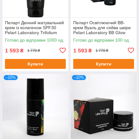
Пеларт Денний матувальний
Пеларт Освітлюючий BB-
крем із колагеном SPF30
крем Вуаль для сяйва шкіри
Pelart Laboratory Trifolium
Pelart Laboratory BB Glow
Pretense Line Collagen
Skin Cream 50 мл
Готово до відправки 1000 од.
Готово до відправки 100 од.
Matting Day Cream Spf30
250мл
1 593
1 593
₴
₴
1 770 ₴
1 770 ₴
Купити
Купити
–10%
–10%