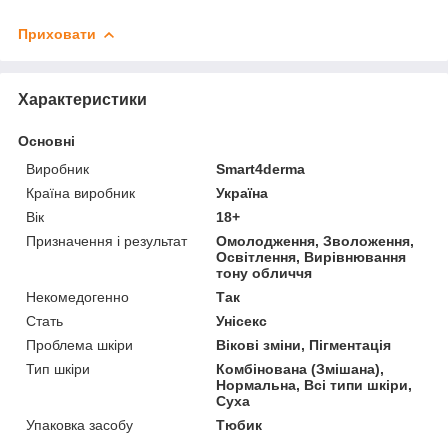
Приховати
Характеристики
Основні
Виробник
Smart4derma
Країна виробник
Україна
Вік
18+
Призначення і результат
Омолодження, Зволоження,
Освітлення, Вирівнювання
тону обличчя
Некомедогенно
Так
Стать
Унісекс
Проблема шкіри
Вікові зміни, Пігментація
Тип шкіри
Комбінована (Змішана),
Нормальна, Всі типи шкіри,
Суха
Упаковка засобу
Тюбик