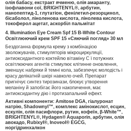
олія бабасу, екстракт ячменю, олія амаранту,
ізофлавони сої, BRIGHTENYL®, арбутин,
нанопептид-1, глутатіон, фенілетил-резорцинол,
бісаболол, ліноленова кислота, лінолева кислота,
токоферол ацетат, аскорбіл пальмітат
4. Illumination Eye Cream Spf 15 B-White Contour
Освітлюючий крем SPF 15 «Сяючий погляд» 30 мл
Бездоганна формула крему з комбінацією
зволожувачів, стимуляторів мікроциркуляції,
антиоксидантного коктейлю вітаміну С ї потужних
освітлюючих агентів стимулює клітинне оновлення,
зменшує набряки й темні кола, забезпечує молодість і
красу делікатній шкірі навколо очей. Препарат
пригнічує синтез тирозинази, блокує утворення
меланіну й запобігає його накопичення, має
антиоксидантну дію і протизапальний ефект.
Активні компоненти:
Amitose DGA, гіалуронат
натрію, Shadownyl™, комплекс амінокислот, есцин,
ескулін, олія пасифлори, рутин, кофеїн, β-White™,
BRIGHTENYL®, Hydagen® Aquaporin, арбутин, олія
авокадо, Rubixyl®, Inoveol® EGCG,
норгідринхалкон