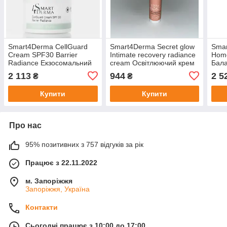
Smart4Derma CellGuard
Smart4Derma Secret glow
Smar
Cream SPF30 Barrier
Intimate recovery radiance
Home
Radiance Екзосомальний
cream Освітлюючий крем
Бала
денний крем SPF 30 з
для інтимних зон, 50 мл
комб
2 113
944
2 5
₴
₴
NAD, 50 мл
Купити
Купити
Про нас
95% позитивних з 757 відгуків за рік
Працює з 22.11.2022
м. Запоріжжя
Запоріжжя, Україна
Контакти
Сьогодні працює з 10:00 до 17:00