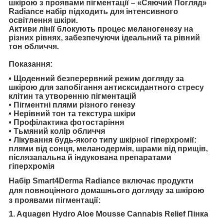
шкірою з проявами пігментації – «Сяючий Погляд»
Radiance
набір підходить для інтенсивного
освітлення шкіри.
Активи лінії блокують процес меланогенезу на
різних рівнях, забезпечуючи ідеальний та рівний
тон обличчя.
Показання:
• Щоденний безперервний режим догляду за
шкірою для запобігання антисксидантного стресу
клітин та утворенню пігментацій
• Пігментні плями різного генезу
• Нерівний тон та текстура шкіри
• Профілактика фотостаріння
• Тьмяний колір обличчя
• Лікування будь-якого типу шкірної гіперхромії:
плями від сонця, меланодермія, шрами від прищів,
післязапальна й індукована препаратами
гіперхромія
Набір Smart4Derma Radiance включає продукти
для повноцінного домашнього догляду за шкірою
з проявами пігментації:
1. Aquagen
Hydro Aloe Mousse Cannabis Relief
Пінка