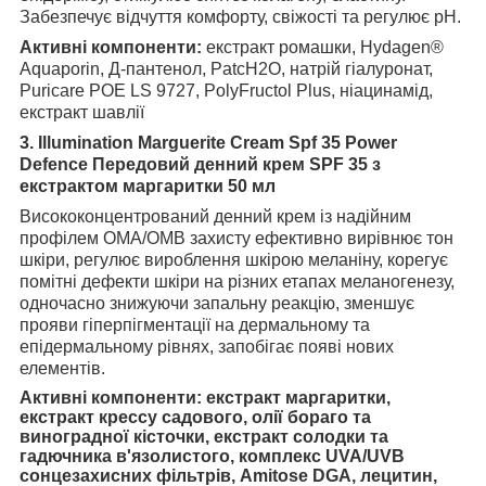
Забезпечує відчуття комфорту, свіжості та регулює рН.
Активні компоненти:
екстракт ромашки, Hydagen®
Aquaporin, Д-пантенол, PatcH2O, натрій гіалуронат,
Puricare POE LS 9727, PolyFructol Plus, ніацинамід,
екстракт шавлії
3. Illumination Marguerite Cream Spf 35 Power
Defence Передовий денний крем SPF 35 з
екстрактом маргаритки 50 мл
Висококонцентрований денний крем із надійним
профілем ОМА/ОМВ захисту ефективно вирівнює тон
шкіри, регулює вироблення шкірою меланіну, корегує
помітні дефекти шкіри на різних етапах меланогенезу,
одночасно знижуючи запальну реакцію, зменшує
прояви гіперпігментації на дермальному та
епідермальному рівнях, запобігає появі нових
елементів.
Активні компоненти:
екстракт маргаритки,
екстракт крессу садового, олії бораго та
виноградної кісточки, екстракт солодки та
гадючника в'язолистого, комплекс UVA/UVB
сонцезахисних фільтрів, Amitose DGA, лецитин,