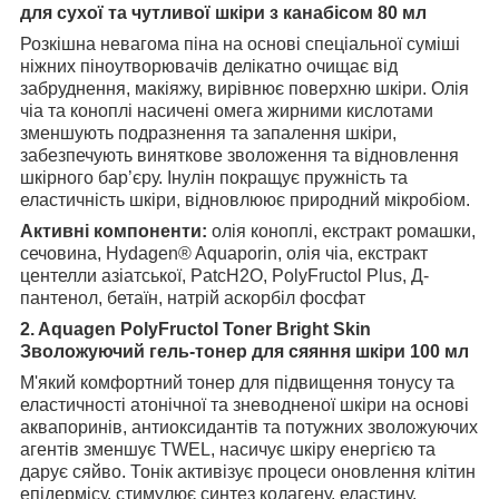
для сухої та чутливої шкіри з канабісом 80 мл
Розкішна невагома піна на основі спеціальної суміші
ніжних піноутворювачів делікатно очищає від
забруднення, макіяжу, вирівнює поверхню шкіри. Олія
чіа та коноплі насичені омега жирними кислотами
зменшують подразнення та запалення шкіри,
забезпечують виняткове зволоження та відновлення
шкірного бар’єру. Інулін покращує пружність та
еластичність шкіри, відновлюює природний мікробіом.
Активні компоненти:
олія коноплі, екстракт ромашки,
сечовина, Hydagen® Aquaporin, олія чіа, екстракт
центелли азіатської, PatcH2O, PolyFructol Plus, Д-
пантенол, бетаїн, натрій аскорбіл фосфат
2. Aquagen PolyFructol Toner Bright Skin
Зволожуючий гель-тонер для сяяння шкіри 100 мл
М'який комфортний тонер для підвищення тонусу та
еластичності атонічної та зневодненої шкіри на основі
аквапоринів, антиоксидантів та потужних зволожуючих
агентів зменшує TWEL, насичує шкіру енергією та
дарує сяйво. Тонік активізує процеси оновлення клітин
епідермісу, стимулює синтез колагену, еластину.