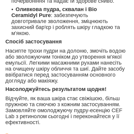
почервоніння та надає їй здорове сяйво.
Оливкова пудра, сквалан і Bio
Ceramidyl Pure
: забезпечують
довготривале зволоження, зміцнюють
захисний бар'єр і роблять шкіру гладкою та
м’якою.
Спосіб застосування
Насипте трохи пудри на долоню, змочіть водою
або зволожуючим тоніком до утворення м’якої
емульсії. Легкими масажними рухами нанесіть
на очищену шкіру обличчя та шиї. Дайте засобу
ввібратися перед застосуванням основного
догляду або макіяжу.
Насолоджуйтесь результатом щодня!
Відчуйте, як ваша шкіра стає свіжішою, більш
пружною та сяючою з кожним застосуванням.
Замовляйте омолоджуючу пудру-есенцію CEF
Lab з ретинолом сьогодні і переконайтеся у її
ефективності.