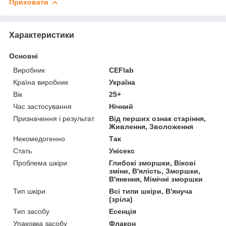
Приховати
Характеристики
Основні
Виробник
CEFlab
Країна виробник
Україна
Вік
25+
Час застосування
Нічний
Призначення і результат
Від перших ознак старіння,
Живлення, Зволоження
Некомедогенно
Так
Стать
Унісекс
Проблема шкіри
Глибокі зморшки, Вікові
зміни, В'ялість, Зморшки,
В'янення, Мімічні зморшки
Тип шкіри
Всі типи шкіри, В'януча
(зріла)
Тип засобу
Есенція
Упаковка засобу
Флакон