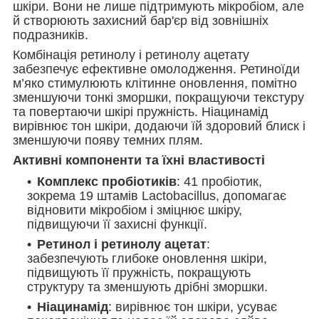
шкіри. Вони не лише підтримують мікробіом, але
й створюють захисний бар'єр від зовнішніх
подразників.
Комбінація ретинолу і ретинолу ацетату
забезпечує ефективне омолодження. Ретиноїди
м’яко стимулюють клітинне оновлення, помітно
зменшуючи тонкі зморшки, покращуючи текстуру
та повертаючи шкірі пружність. Ніацинамід
вирівнює тон шкіри, додаючи їй здоровий блиск і
зменшуючи появу темних плям.
Активні компоненти та їхні властивості
Комплекс пробіотиків
: 41 пробіотик,
зокрема 19 штамів Lactobacillus, допомагає
відновити мікробіом і зміцнює шкіру,
підвищуючи її захисні функції.
Ретинол і ретинолу ацетат
:
забезпечують глибоке оновлення шкіри,
підвищують її пружність, покращують
структуру та зменшують дрібні зморшки.
Ніацинамід
: вирівнює тон шкіри, усуває