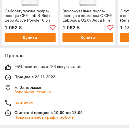
Себорегулююча пудра-
Зволожувальна пудра-
Ліфт
есенція CEF Lab B-Biotic
есенція з вітаміном C CEF
з пе
Sebo Active Powder 6,5 г
Lab Aqua O2XY Aqua Filler
Rena
Powder 6,5 г
Powd
1 062
1 062
1 1
₴
₴
Купити
Купити
Про нас
95% позитивних з 758 відгуків за рік
Працює з 22.11.2022
м. Запоріжжя
Запоріжжя, Україна
Контакти
Сьогодні працює з 10:00 до 18:00
Показати весь графік роботи