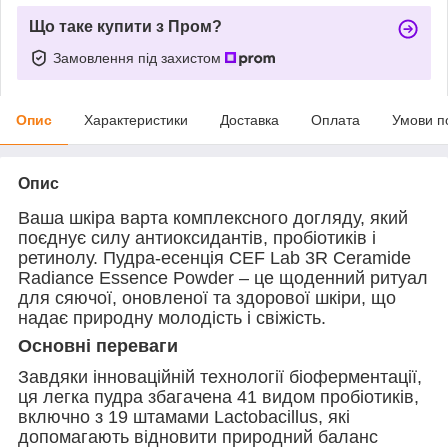
Що таке купити з Пром?
Замовлення під захистом
Опис
Характеристики
Доставка
Оплата
Умови п
Опис
Ваша шкіра варта комплексного догляду, який
поєднує силу антиоксидантів, пробіотиків і
ретинолу. Пудра-есенція CEF Lab 3R Ceramide
Radiance Essence Powder – це щоденний ритуал
для сяючої, оновленої та здорової шкіри, що
надає природну молодість і свіжість.
Основні переваги
Завдяки інноваційній технології біоферментації,
ця легка пудра збагачена 41 видом пробіотиків,
включно з 19 штамами Lactobacillus, які
допомагають відновити природний баланс