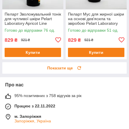
Пеларт Зволожувальний тонік
Пеларт Мус для жирної шкіри
для чутливої шкіри Pelart
на основі дев'ясила та
Laboratory Apricot Line
звіробою Pelart Laboratory
Moisturizing Toner, 250 мл
Inula Line Mousse, 180 мл
Готово до відправки 76 од.
Готово до відправки 51 од.
829
829
₴
₴
921 ₴
921 ₴
Купити
Купити
Показати ще
Про нас
95% позитивних з 758 відгуків за рік
Працює з 22.11.2022
м. Запоріжжя
Запоріжжя, Україна