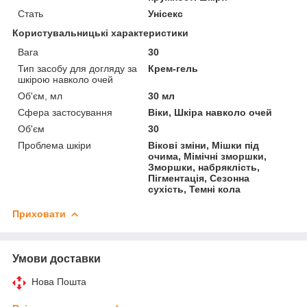
Стать
Унісекс
Користувальницькі характеристики
Вага
30
Тип засобу для догляду за
Крем-гель
шкірою навколо очей
Об'єм, мл
30 мл
Сфера застосування
Віки, Шкіра навколо очей
Об'єм
30
Проблема шкіри
Вікові зміни, Мішки під
очима, Мімічні зморшки,
Зморшки, набряклість,
Пігментація, Сезонна
сухість, Темні кола
Приховати
Умови доставки
Нова Пошта