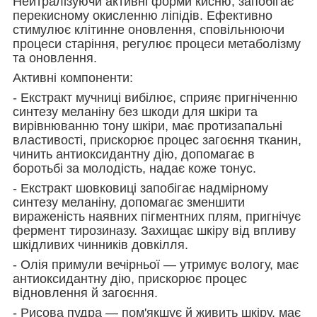
Нейтралізуючи активні форми кисню, запобігає
перекисному окисленню ліпідів. Ефективно
стимулює клітинне оновлення, сповільнюючи
процеси старіння, регулює процеси метаболізму
та оновлення.
Активні компоненти:
- Екстракт мучниці вибілює, сприяє пригніченню
синтезу меланіну без шкоди для шкіри та
вирівнюванню тону шкіри, має протизапальні
властивості, прискорює процес загоєння тканин,
чинить антиоксидантну дію, допомагає в
боротьбі за молодість, надає коже тонус.
- Екстракт шовковиці запобігає надмірному
синтезу меланіну, допомагає зменшити
вираженість наявних пігментних плям, пригнічує
фермент тирозиназу. Захищає шкіру від впливу
шкідливих чинників довкілля.
- Олія примули вечірньої — утримує вологу, має
антиоксидантну дію, прискорює процес
відновлення й загоєння.
- Рисова пудра — пом'якшує й живить шкіру, має