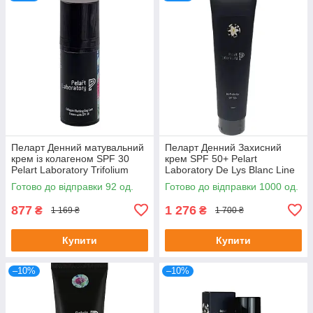
Пеларт Денний матувальний
Пеларт Денний Захисний
крем із колагеном SPF 30
крем SPF 50+ Pelart
Pelart Laboratory Trifolium
Laboratory De Lys Blanc Line
Pretense Line Collagen
UV PROTECTOR SPF 50+,
Готово до відправки 92 од.
Готово до відправки 1000 од.
Matting Day Cream Spf 30
100 мл
877
1 276
₴
₴
1 169 ₴
1 700 ₴
Купити
Купити
–10%
–10%