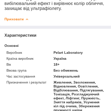
вибілювальний ефект і вирівнює колір обличчя,
захищає від ультрафіолету.
Приховати
Характеристики
Основні
Виробник
Pelart Laboratory
Країна виробник
Україна
Вік
18+
Вікова група
Без обмежень
Час застосування
Універсальний
Призначення і результат
Живлення, Зволоження,
Відновлення, Освітлення,
Відбілювання, Підтягування,
Тонізація, Розгладжуючий
ефект, Ліфтинг, Пружність,
Зняття набряків, Усунення
кіл під очима, Збереження
пружності шкіри