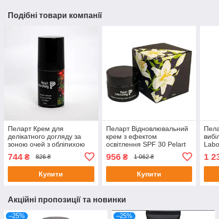
Подібні товари компанії
Пеларт Крем для
Пеларт Відновлювальний
Пела
делікатного догляду за
крем з ефектом
вибі
зоною очей з обліпихою
освітлення SPF 30 Pelart
Labo
Pelart Laboratory Fruit
Laboratory De Lys Blanc
Line
744
956
1 2
₴
₴
826 ₴
1 062 ₴
Series Cream Eye, 30 мл
Line Regenerative
«MEL
Купити
Купити
Акційні пропозиції та новинки
–25%
–25%