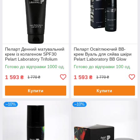
Пеларт Денний матувальний
Пеларт Освітлюючий BB-
крем із колагеном SPF30
крем Вуаль для сяйва шкіри
Pelart Laboratory Trifolium
Pelart Laboratory BB Glow
Pretense Line Collagen
Skin Cream 50 мл
Готово до відправки 1000 од.
Готово до відправки 100 од.
Matting Day Cream Spf30
250мл
1 593
1 593
₴
₴
1 770 ₴
1 770 ₴
Купити
Купити
–10%
–10%