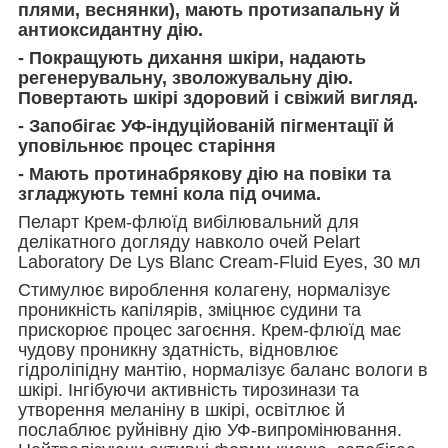
плями, веснянки), мають протизапальну й
антиоксидантну дію.
- Покращують дихання шкіри, надають
регенерувальну, зволожувальну дію.
Повертають шкірі здоровий і свіжий вигляд.
- Запобігає УФ-індуційованій пігментації й
уповільнює процес старіння
- Мають протинабрякову дію на повіки та
згладжують темні кола під очима.
Пеларт Крем-флюїд вибілювальний для
делікатного догляду навколо очей Pelart
Laboratory De Lys Blanc Cream-Fluid Eyes, 30 мл
Стимулює вироблення колагену, нормалізує
проникність капілярів, зміцнює судини та
прискорює процес загоєння. Крем-флюїд має
чудову проникну здатність, відновлює
гідроліпідну мантію, нормалізує баланс вологи в
шкірі. Інгібуючи активність тирозинази та
утворення меланіну в шкірі, освітлює й
послаблює руйнівну дію УФ-випромінювання.