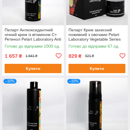
Пеларт Антиоксидантний
Пеларт Крем захисний
нічний крем із вітаміном C+
поживний з овочами Pelart
Ретинол Pelart Laboratory Anti
Laboratory Vegetable Series
— Stress Night Cream With Vit
Protective Nourishing Cream
Готово до відправки 1000 од.
Готово до відправки 67 од.
50 м
1 657
829
₴
₴
1 841 ₴
921 ₴
Купити
Купити
–10%
–10%