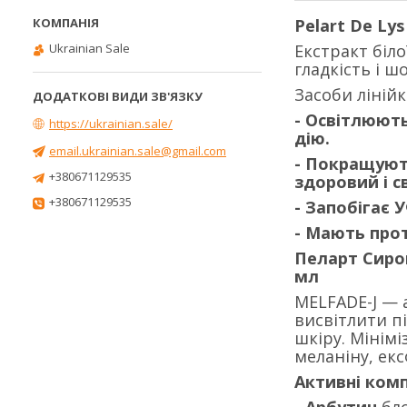
Pelart De Ly
Ukrainian Sale
Екстракт біло
гладкість і ш
Засоби ліній
- Освітлюють
https://ukrainian.sale/
дію.
email.ukrainian.sale@gmail.com
- Покращуют
+380671129535
здоровий і с
+380671129535
- Запобігає 
- Мають прот
Пеларт Сиров
мл
MELFADE-J — 
висвітлити пі
шкіру. Мінім
меланіну, ек
Активні ком