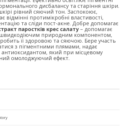
пігментації. Ефективно освітлює пігментні
гормонального дисбалансу та старіння шкіри.
шкірі рівний сяючий тон. Заспокоює,
ає відмінні протимікробні властивості,
ентацію та сліди пост-акне. Добре допомагає
стракт паростків крес салату
– допомагає
є швидкодіючим природним компонентом,
 робить її здоровою та сяючою. Бере участь
ратися з пігментними плямами, надає
им антиоксидантом, який при місцевому
ений омолоджуючий ефект.
atory