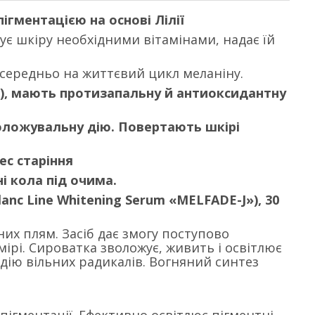
пігментацією на основі Лілії
чує шкіру необхідними вітамінами, надає їй
осередньо на життєвий цикл меланіну.
и), мають протизапальну й антиоксидантну
оложувальну дію. Повертають шкірі
ес старіння
і кола під очима.
anc Line Whitening Serum «MELFADE-J»), 30
их плям. Засіб дає змогу поступово
мірі. Сироватка зволожує, живить і освітлює
дію вільних радикалів. Вогняний синтез