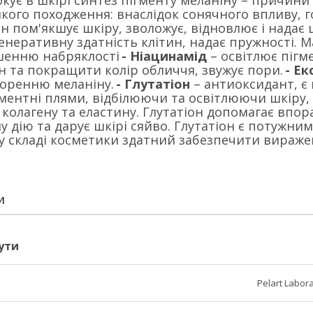
кує в шкірі синтез пігменту меланіну – причини 
якого походження: внаслідок сонячного впливу, 
н пом'якшує шкіру, зволожує, відновлює і надає 
енеративну здатність клітин, надає пружності. М
шенню набряклості
- Ніацинамід
– освітлює пігм
н та покращити колір обличчя, звужує пори.
- Ек
воренню меланіну.
- Глутатіон
– антиоксидант, 
гментні плями, відбілюючи та освітлюючи шкіру,
 колагену та еластину. Глутатіон допомагає впо
у дію та дарує шкірі сяйво. Глутатіон є потужн
 у складі косметики здатний забезпечити вираж
И
ути
Pelart Labor