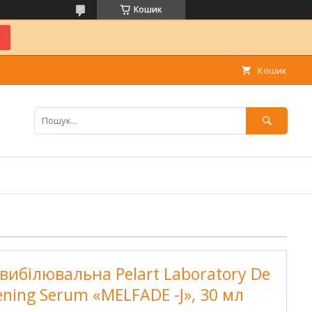
Кошик
Кошик
вибілювальна Pelart Laboratory De
tening Serum «MELFADE -J», 30 мл