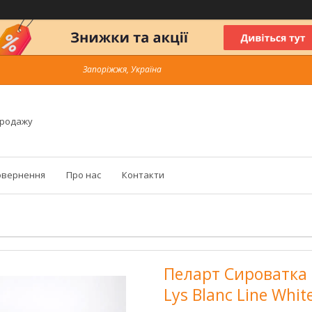
Запоріжжя, Україна
продажу
овернення
Про нас
Контакти
Пеларт Сироватка 
Lys Blanc Line Whi