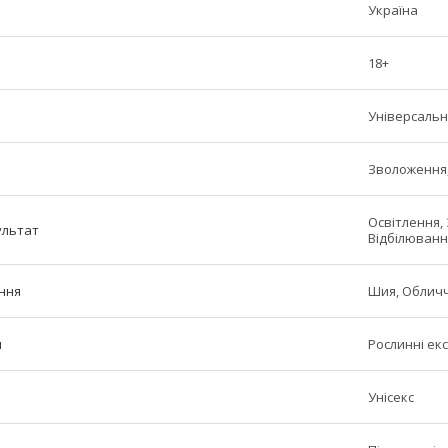
Україна
18+
Універсаль
Зволоження,
Освітлення,
ультат
Відбілюванн
ння
Шия, Облич
и
Рослинні ек
Унісекс