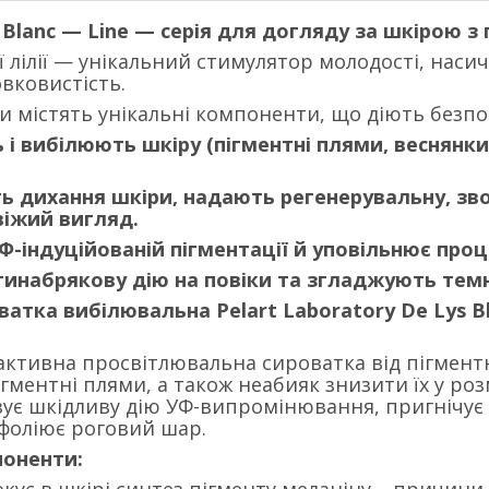
s Blanc — Line — серія для догляду за шкірою з 
ї лілії — унікальний стимулятор молодості, наси
овковистість.
ки містять унікальні компоненти, що діють безп
 і вибілюють шкіру (пігментні плями, веснянк
ь дихання шкіри, надають регенерувальну, зв
віжий вигляд.
УФ-індуційованій пігментації й уповільнює проц
инабрякову дію на повіки та згладжують темн
атка вибілювальна Pelart Laboratory De Lys Bl
активна просвітлювальна сироватка від пігментн
гментні плями, а також неабияк знизити їх у роз
ізує шкідливу дію УФ-випромінювання, пригнічує 
сфоліює роговий шар.
поненти: