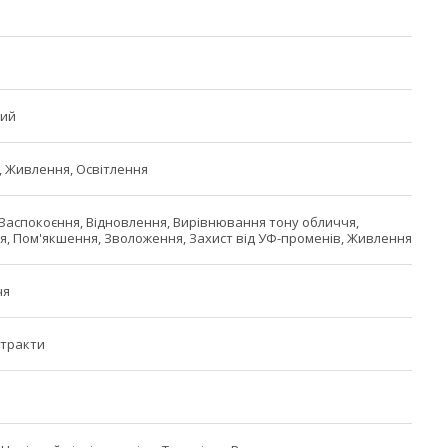
ний
 Живлення, Освітлення
 Заспокоєння, Відновлення, Вирівнювання тону обличчя,
я, Пом'якшення, Зволоження, Захист від УФ-променів, Живлення
чя
стракти