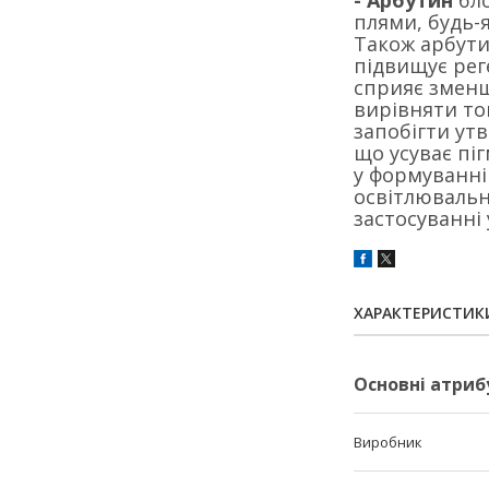
- Арбутин
бло
плями, будь-
Також арбути
підвищує рег
сприяє змен
вирівняти то
запобігти ут
що усуває пі
у формуванні
освітлювальн
застосуванні
ХАРАКТЕРИСТИК
Основні атриб
Виробник