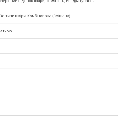
 Нерівний відтінок шкіри, Тьмяність, Роздратування
Всі типи шкіри, Комбінована (Змішана)
петкою