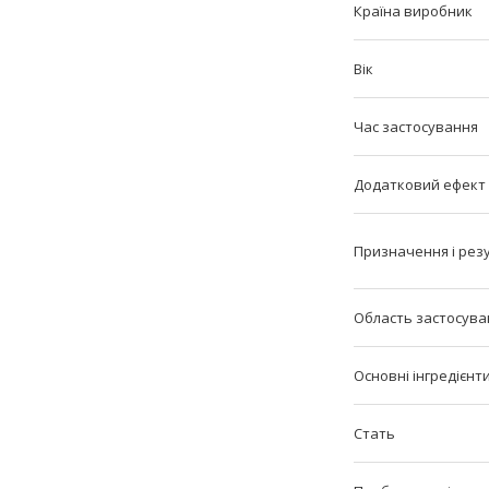
Країна виробник
Вік
Час застосування
Додатковий ефект
Призначення і рез
Область застосува
Основні інгредієнт
Стать