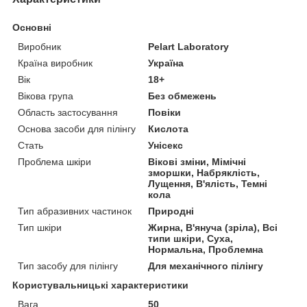
Основні
Виробник
Pelart Laboratory
Країна виробник
Україна
Вік
18+
Вікова група
Без обмежень
Область застосування
Повіки
Основа засоби для пілінгу
Кислота
Стать
Унісекс
Проблема шкіри
Вікові зміни, Мімічні
зморшки, Набряклість,
Лущення, В'ялість, Темні
кола
Тип абразивних частинок
Природні
Тип шкіри
Жирна, В'януча (зріла), Всі
типи шкіри, Суха,
Нормальна, Проблемна
Тип засобу для пілінгу
Для механічного пілінгу
Користувальницькі характеристики
Вага
50