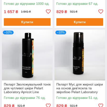
— Stress Night Cream With Vit
Protective Nourishing Cream
Готово до відправки 1000 од.
Готово до відправки 67 од.
50 м
1 657
829
₴
₴
1 841 ₴
921 ₴
Купити
Купити
–10%
–10%
Пеларт Зволожувальний тонік
Пеларт Мус для жирної шкіри
для чутливої шкіри Pelart
на основі дев'ясила та
Laboratory Apricot Line
звіробою Pelart Laboratory
Moisturizing Toner, 250 мл
Inula Line Mousse, 180 мл
Готово до відправки 76 од.
Готово до відправки 51 од.
829
829
₴
₴
921 ₴
921 ₴