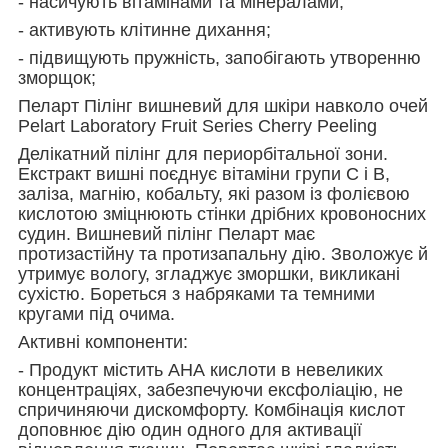
- насичують вітамінами та мінералами;
- активують клітинне дихання;
- підвищують пружність, запобігають утворенню
зморщок;
Пеларт Пілінг вишневий для шкіри навколо очей
Pelart Laboratory Fruit Series Cherry Peeling
Делікатний пілінг для периорбітальної зони.
Екстракт вишні поєднує вітаміни групи С і В,
заліза, магнію, кобальту, які разом із фолієвою
кислотою зміцнюють стінки дрібних кровоносних
судин. Вишневий пілінг Пеларт має
протизастійну та протизапальну дію. Зволожує й
утримує вологу, згладжує зморшки, викликані
сухістю. Бореться з набряками та темними
кругами під очима.
Активні компоненти:
- Продукт містить АНА кислоти в невеликих
концентраціях, забезпечуючи ексфоліацію, не
спричиняючи дискомфорту. Комбінація кислот
доповнює дію один одного для активації