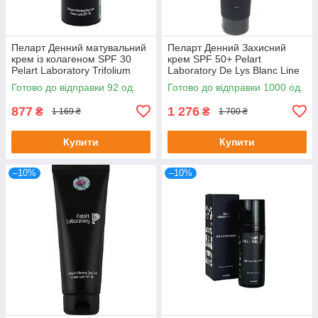
Пеларт Денний матувальний
Пеларт Денний Захисний
крем із колагеном SPF 30
крем SPF 50+ Pelart
Pelart Laboratory Trifolium
Laboratory De Lys Blanc Line
Pretense Line Collagen
UV PROTECTOR SPF 50+,
Готово до відправки 92 од.
Готово до відправки 1000 од.
Matting Day Cream Spf 30
100 мл
877
1 276
₴
₴
1 169 ₴
1 700 ₴
Купити
Купити
–10%
–10%