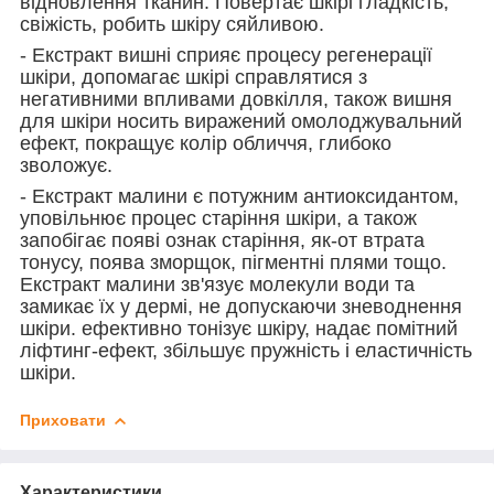
відновлення тканин. Повертає шкірі гладкість,
свіжість, робить шкіру сяйливою.
- Екстракт вишні сприяє процесу регенерації
шкіри, допомагає шкірі справлятися з
негативними впливами довкілля, також вишня
для шкіри носить виражений омолоджувальний
ефект, покращує колір обличчя, глибоко
зволожує.
- Екстракт малини є потужним антиоксидантом,
уповільнює процес старіння шкіри, а також
запобігає появі ознак старіння, як-от втрата
тонусу, поява зморщок, пігментні плями тощо.
Екстракт малини зв'язує молекули води та
замикає їх у дермі, не допускаючи зневоднення
шкіри. ефективно тонізує шкіру, надає помітний
ліфтинг-ефект, збільшує пружність і еластичність
шкіри.
Приховати
Характеристики