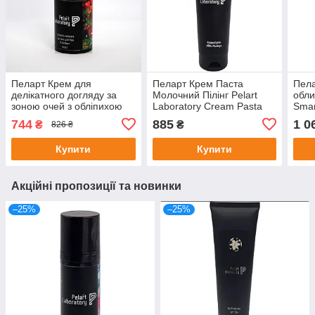
Пеларт Крем для
Пеларт Крем Паста
Пела
делікатного догляду за
Молочний Пілінг Pelart
обли
зоною очей з обліпихою
Laboratory Cream Pasta
Smar
Pelart Laboratory Fruit
Milk Peeling, 100 мл
Basi
744
885
1 0
₴
₴
826 ₴
Series Cream Eye, 30 мл
Peel
Купити
Купити
Акційні пропозиції та новинки
–25%
–25%