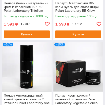
Пеларт Денний матувальний
Пеларт Освітлюючий BB-
крем із колагеном SPF30
крем Вуаль для сяйва шкіри
Pelart Laboratory Trifolium
Pelart Laboratory BB Glow
Pretense Line Collagen
Skin Cream 50 мл
Готово до відправки 1000 од.
Готово до відправки 100 од.
Matting Day Cream Spf30
250мл
1 593
1 593
₴
₴
1 770 ₴
1 770 ₴
Купити
Купити
–10%
–10%
Пеларт Антиоксидантний
Пеларт Крем захисний
нічний крем із вітаміном C+
поживний з овочами Pelart
Ретинол Pelart Laboratory Anti
Laboratory Vegetable Series