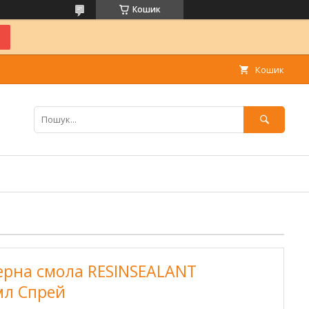
Кошик
Кошик
ерна смола RESINSEALANT
мл Спрей