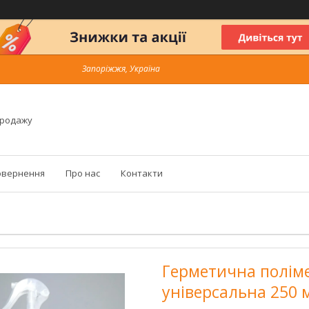
Запоріжжя, Україна
продажу
овернення
Про нас
Контакти
Герметична полім
універсальна 250 