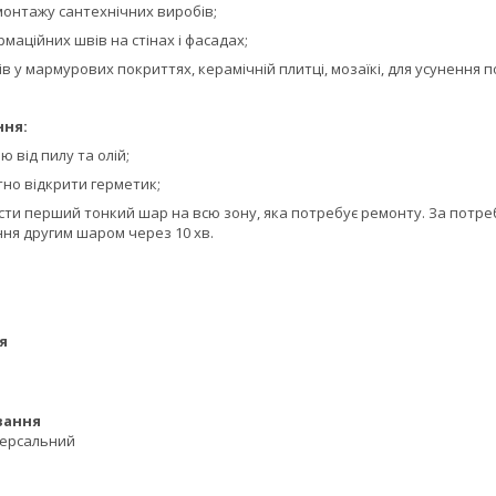
 монтажу сантехнічних виробів;
маційних швів на стінах і фасадах;
в у мармурових покриттях, керамічній плитці, мозаїкі, для усунення 
ння:
 від пилу та олій;
тно відкрити герметик;
сти перший тонкий шар на всю зону, яка потребує ремонту. За потре
ня другим шаром через 10 хв.
я
вання
версальний