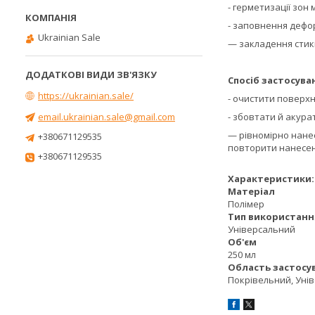
- герметизації зон
- заповнення дефор
Ukrainian Sale
— закладення стикі
Спосіб застосува
https://ukrainian.sale/
- очистити поверхню
email.ukrainian.sale@gmail.com
- збовтати й акура
— рівномірно нане
+380671129535
повторити нанесен
+380671129535
Характеристики:
Матеріал
Полімер
Тип використанн
Універсальний
Об'єм
250 мл
Область застосу
Покрівельний, Уні