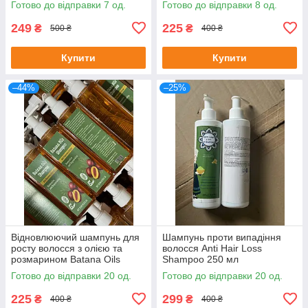
Готово до відправки 7 од.
Готово до відправки 8 од.
249
225
₴
₴
500 ₴
400 ₴
Купити
Купити
–44%
–25%
Відновлюючий шампунь для
Шампунь проти випадіння
росту волосся з олією та
волосся Anti Hair Loss
розмарином Batana Oils
Shampoo 250 мл
Shampoo 250 мл
Готово до відправки 20 од.
Готово до відправки 20 од.
225
299
₴
₴
400 ₴
400 ₴