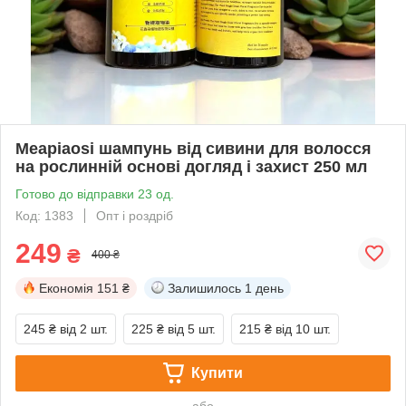
Meapiaosi шампунь від сивини для волосся
на рослинній основі догляд і захист 250 мл
Готово до відправки 23 од.
Код: 1383
Опт і роздріб
249
₴
400 ₴
Економія
151 ₴
Залишилось
1 день
245 ₴
від 2 шт.
225 ₴
від 5 шт.
215 ₴
від 10 шт.
Купити
або