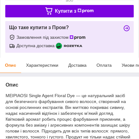
Купити з
Що таке купити з Пром?
Замовлення під захистом
Доступна доставка
Опис
Характеристики
Доставка
Оплата
Умови п
Опис
MEIPIAOSI Single Agent Floral Dye — це натуральний засіб
для безпечного фарбування сивого волосся, створений на
основі рослинних екстрактів. Він миттєво покриває сивину,
надає насичений відтінок і забезпечує м'який догляд.
Квітковий аромат робить процес фарбування приємним, а
формула без аміаку і агресивних компонентів захищає шкіру
голови і волосся. Підходить для всіх типів волосся: прямого,
хвилястого, тонкого і густого. Продукт не тільки надає стійкий