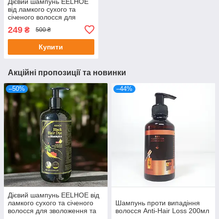
Дієвий шампунь EELHOE
від ламкого сухого та
січеного волосся для
зволоження та блиску 250
249
₴
500 ₴
мл
Купити
Акційні пропозиції та новинки
–50%
–44%
Дієвий шампунь EELHOE від
ламкого сухого та січеного
Шампунь проти випадіння
волосся для зволоження та
волосся Anti-Hair Loss 200мл
блиску 250 мл