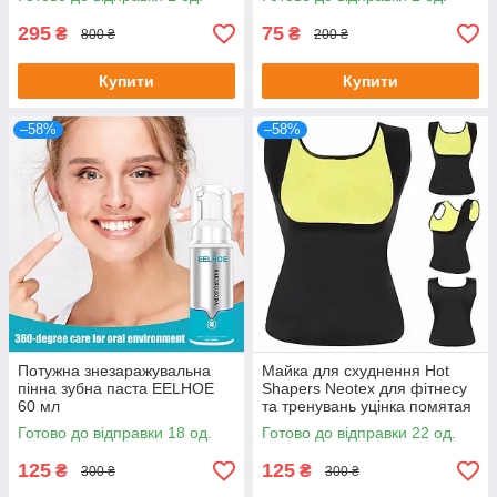
295
75
₴
₴
800 ₴
200 ₴
Купити
Купити
–58%
–58%
Потужна знезаражувальна
Майка для схуднення Hot
пінна зубна паста EELHOE
Shapers Neotex для фітнесу
60 мл
та тренувань уцінка помятая
упаковка Розмір XXL
Готово до відправки 18 од.
Готово до відправки 22 од.
125
125
₴
₴
300 ₴
300 ₴