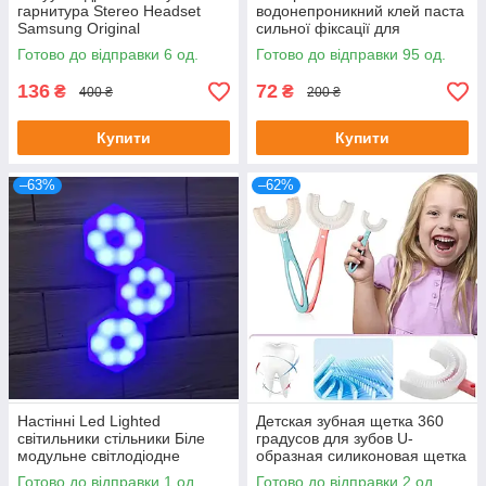
гарнитура Stereo Headset
водонепроникний клей паста
Samsung Original
сильної фіксації для
швидкого ремонту Extra Fix
Готово до відправки 6 од.
Готово до відправки 95 од.
Glue
136
72
₴
₴
400 ₴
200 ₴
Купити
Купити
–63%
–62%
Настінні Led Lighted
Детская зубная щетка 360
світильники стільники Біле
градусов для зубов U-
модульне світлодіодне
образная силиконовая щетка
підсвічування 3 шт.
Синий (удлиненная ручка)
Готово до відправки 1 од.
Готово до відправки 2 од.