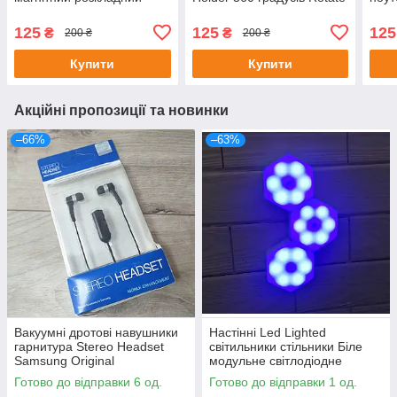
сине чёрный
Freely сріблясто-
коричневий
125
125
125
₴
₴
200 ₴
200 ₴
Купити
Купити
Акційні пропозиції та новинки
–66%
–63%
Вакуумні дротові навушники
Настінні Led Lighted
гарнитура Stereo Headset
світильники стільники Біле
Samsung Original
модульне світлодіодне
підсвічування 3 шт.
Готово до відправки 6 од.
Готово до відправки 1 од.