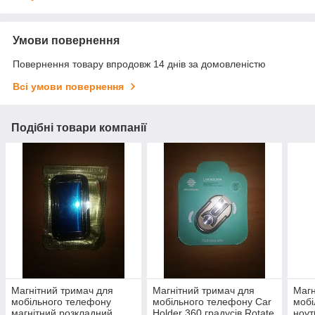
Умови повернення
Повернення товару впродовж 14 днів за домовленістю
Всі умови повернення
Подібні товари компанії
Магнітний тримач для
Магнітний тримач для
Магн
мобільного телефону
мобільного телефону Car
мобі
магнітний розкладний
Holder 360 градусів Rotate
ноут