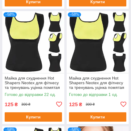
Купити
Купити
–58%
–58%
Майка для схуднення Hot
Майка для схуднення Hot
Shapers Neotex для фітнесу
Shapers Neotex для фітнесу
та тренувань уцінка помятая
та тренувань уцінка помятая
упаковка Розмір XXL
упаковка Розмір XL
Готово до відправки 22 од.
Готово до відправки 1 од.
125
125
₴
₴
300 ₴
300 ₴
Купити
Купити
–58%
–58%