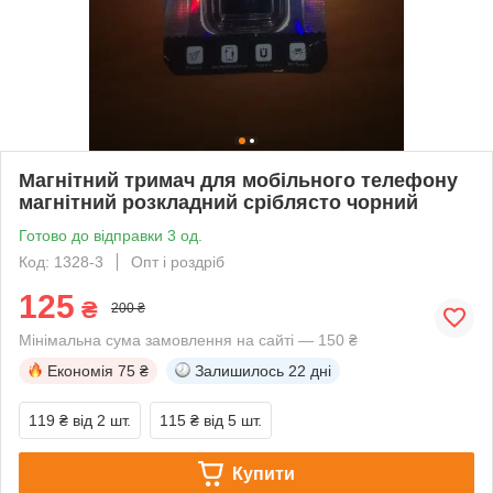
Магнітний тримач для мобільного телефону
магнітний розкладний сріблясто чорний
Готово до відправки 3 од.
Код: 1328-3
Опт і роздріб
125
₴
200 ₴
Мінімальна сума замовлення на сайті — 150 ₴
Економія
75 ₴
Залишилось
22 дні
119 ₴
від 2 шт.
115 ₴
від 5 шт.
Купити