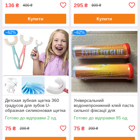
136
295
₴
₴
400 ₴
800 ₴
Купити
Купити
–62%
–62%
Детская зубная щетка 360
Універсальний
градусов для зубов U-
водонепроникний клей паста
образная силиконовая щетка
сильної фіксації для
Синий (удлиненная ручка)
швидкого ремонту Extra Fix
Готово до відправки 2 од.
Готово до відправки 95 од.
Glue
75
75
₴
₴
200 ₴
200 ₴