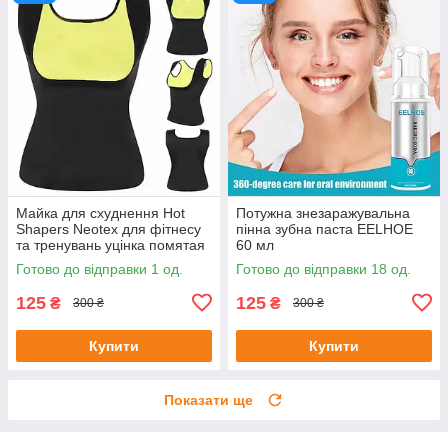
Майка для схуднення Hot
Потужна знезаражувальна
Shapers Neotex для фітнесу
пінна зубна паста EELHOE
та тренувань уцінка помятая
60 мл
упаковка Розмір 3XL
Готово до відправки 1 од.
Готово до відправки 18 од.
125
125
₴
₴
300 ₴
300 ₴
Купити
Купити
Показати ще