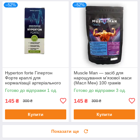
–52%
–52%
Hyperton forte Гіпертон
Muscle Man — засіб для
Форте краплі для
нарощування м'язової маси
нормалізації артеріального
(Масл Мен) 100 грамів
тиску 20 мл до 08/25
Готово до відправки 1 од.
Готово до відправки 3 од.
145
145
₴
₴
300 ₴
300 ₴
Купити
Купити
Показати ще