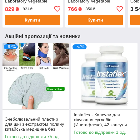
Laboratory Vegetable
Laboratory Vegetable
Colo
Series Protective
Series Moisturizing Tone,
829
766
3 5
₴
₴
921 ₴
850 ₴
Nourishing Cream 50 м
250 мл
Купити
Купити
Акційні пропозиції та новинки
–67%
–57%
Instaflex - Капсули для
Знеболювальний пластир
лікування суглобів
для шиї з екстрактом полину
(Инстафлекс), 42 капсули
китайська медицина без
Готово до відправки 1 од.
картонного паковання
Готово до відправки 75 од.