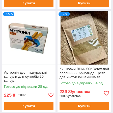
Купити
Купити
–55%
–52%
Кишковий Віник 50г Detox-чай
Артроніл дуо - натуральні
рослинний Арнольда Ерета
капсули для суглобів 20
для чистки кишечника та
капсул
організму 50 г
Готово до відправки 64 од.
Готово до відправки 28 од.
239
₴/упаковка
225
₴
500 ₴
500 ₴/упаковка
Купити
Купити