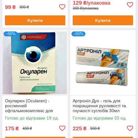
129
₴/упаковка
99
₴
300 ₴
300 ₴/упаковка
Купити
Купити
–56%
–55%
Окуларен (Ocularen) -
Артроніл Дуо - гель для
рослинний
покращення рухливості та
офтальмокомплекс для
гнучкості суглобів 30мл
покращення зору, 7 саше
Готово до відправки 19 од.
Готово до відправки 33 од.
175
225
₴
₴
400 ₴
500 ₴