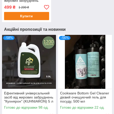
жирових забруднень
"Кухнярон" (KUHNIARON)
499
₴
1 200 ₴
5 л
Купити
Акційні пропозиції та новинки
–58%
–56%
Ефективний універсальний
Cookware Bottom Gel Cleaner
засіб від жирових забруднень
дієвий очищуючий гель для
"Кухнярон" (KUHNIARON) 5 л
посуду, 500 мл
Готово до відправки 98 од.
Готово до відправки 22 од.