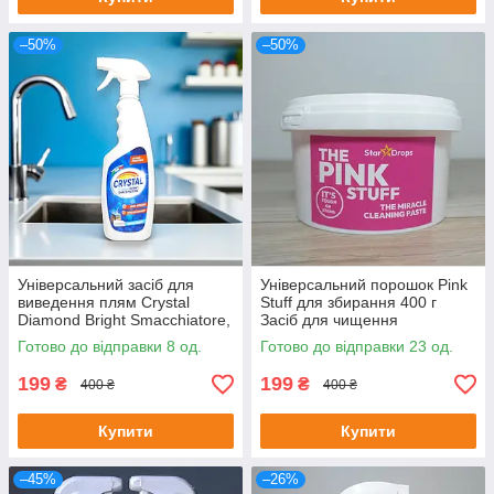
–50%
–50%
Універсальний засіб для
Універсальний порошок Pink
виведення плям Crystal
Stuff для збирання 400 г
Diamond Bright Smacchiatore,
Засіб для чищення
500 мл
Готово до відправки 8 од.
Готово до відправки 23 од.
199
199
₴
₴
400 ₴
400 ₴
Купити
Купити
–45%
–26%