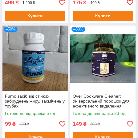
499
175
₴
₴
1 200 ₴
400 ₴
Купити
Купити
–50%
–50%
Fumo засіб від стійких
Over Cookware Cleaner:
забруднень жиру, засмічень у
Універсальний порошок для
трубах
ефективного видалення
найскладніших забруднень
Готово до відправки 5 од.
Готово до відправки 23 од.
99
149
₴
₴
200 ₴
300 ₴
Купити
Купити