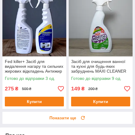
Fed killer+ Засіб для
Засіб для очищення ванної
видалення нагару та сильних
та кухні для будь-яких
жирових відкладень Антижир
забруднень MAXI CLEANER
500 мл
500ml
Готово до відправки 3 од.
Готово до відправки 9 од.
275
149
₴
₴
500 ₴
200 ₴
Купити
Купити
Показати ще