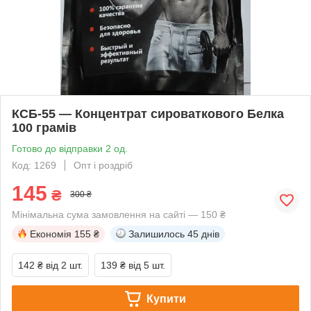
КСБ-55 — Концентрат сироваткового Белка
100 грамів
Готово до відправки 2 од.
Код: 1269
Опт і роздріб
145
₴
300 ₴
Мінімальна сума замовлення на сайті — 150 ₴
Економія
155 ₴
Залишилось
45 днів
142 ₴
від 2 шт.
139 ₴
від 5 шт.
Купити