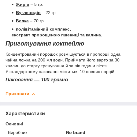
Жирів
– 5 гр.
Вуглеводів
– 22 гр.
Белка
– 70 гр.
полівітамінний комплекс,
екстракт пророщеною пшениці та калина.
Приготування коктейлю
Концентрований порошок розмішується в пропорції одна
чайна ложка на 200 мл води. Приймати його варто за 30
хвилин до старту тренування й за пів години після.
У стандартному пакованні міститься 10 повних порцій.
Паковання — 100 грамів
Приховати
Характеристики
Основні
Виробник
No brand