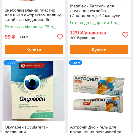
Instaflex - Капсули для
Знеболювальний пластир
лікування суглобів
для шиї з екстрактом полину
(Инстафлекс), 42 капсули
китайська медицина без
Готово до відправки 1 од.
картонного паковання
Готово до відправки 75 од.
129
₴/упаковка
99
₴
300 ₴
300 ₴/упаковка
Купити
Купити
–56%
–55%
Окуларен (Ocularen) -
Артроніл Дуо - гель для
рослинний
покращення рухливості та