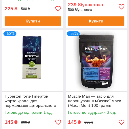
239
₴/упаковка
225
₴
500 ₴
500 ₴/упаковка
Купити
Купити
–52%
–52%
Hyperton forte Гіпертон
Muscle Man — засіб для
Форте краплі для
нарощування м'язової маси
нормалізації артеріального
(Масл Мен) 100 грамів
тиску 20 мл до 08/25
Готово до відправки 1 од.
Готово до відправки 3 од.
145
145
₴
₴
300 ₴
300 ₴