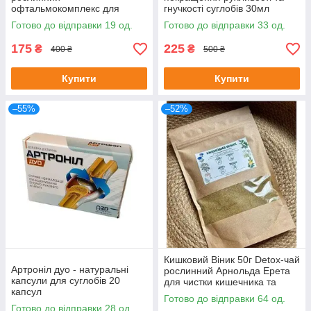
офтальмокомплекс для
гнучкості суглобів 30мл
покращення зору, 7 саше
Готово до відправки 19 од.
Готово до відправки 33 од.
175
225
₴
₴
400 ₴
500 ₴
Купити
Купити
–55%
–52%
Кишковий Віник 50г Detox-чай
Артроніл дуо - натуральні
рослинний Арнольда Ерета
капсули для суглобів 20
для чистки кишечника та
капсул
організму 50 г
Готово до відправки 64 од.
Готово до відправки 28 од.