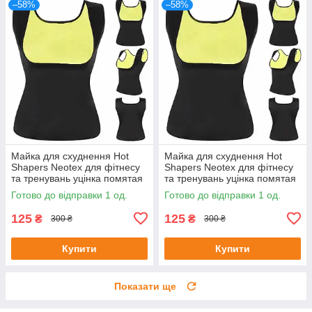
–58%
–58%
Майка для схуднення Hot
Майка для схуднення Hot
Shapers Neotex для фітнесу
Shapers Neotex для фітнесу
та тренувань уцінка помятая
та тренувань уцінка помятая
упаковка Розмір XL
упаковка Розмір 3XL
Готово до відправки 1 од.
Готово до відправки 1 од.
125
125
₴
₴
300 ₴
300 ₴
Купити
Купити
Показати ще