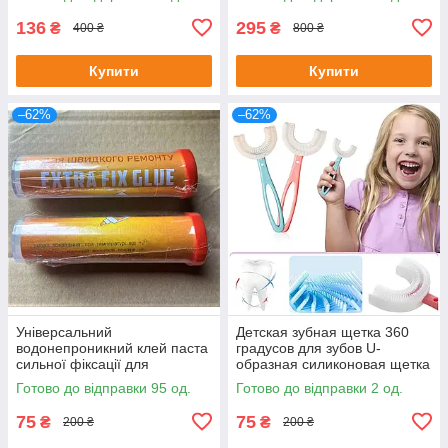
136
295
₴
₴
400 ₴
800 ₴
Купити
Купити
–62%
–62%
Універсальний
Детская зубная щетка 360
водонепроникний клей паста
градусов для зубов U-
сильної фіксації для
образная силиконовая щетка
швидкого ремонту Extra Fix
Синий (удлиненная ручка)
Готово до відправки 95 од.
Готово до відправки 2 од.
Glue
75
75
₴
₴
200 ₴
200 ₴