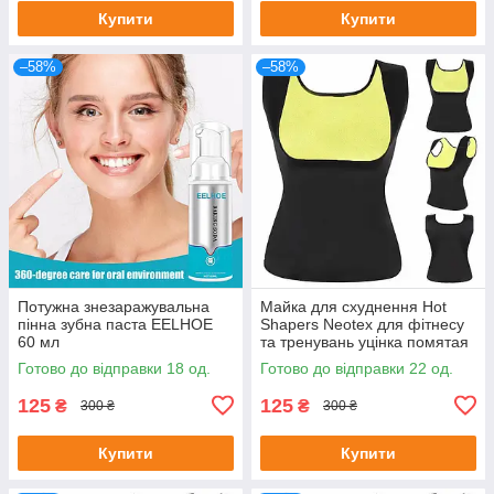
Купити
Купити
–58%
–58%
Потужна знезаражувальна
Майка для схуднення Hot
пінна зубна паста EELHOE
Shapers Neotex для фітнесу
60 мл
та тренувань уцінка помятая
упаковка Розмір XXL
Готово до відправки 18 од.
Готово до відправки 22 од.
125
125
₴
₴
300 ₴
300 ₴
Купити
Купити