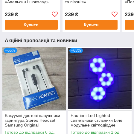
«Апельсин і шоколад»
та півонія»
«Пол
239
239
239
₴
₴
Купити
Купити
Акційні пропозиції та новинки
–66%
–63%
Вакуумні дротові навушники
Настінні Led Lighted
гарнитура Stereo Headset
світильники стільники Біле
Samsung Original
модульне світлодіодне
підсвічування 3 шт.
Готово до відправки 6 од.
Готово до відправки 1 од.