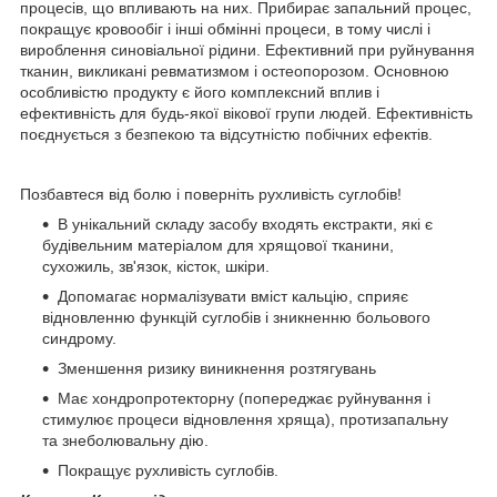
процесів, що впливають на них. Прибирає запальний процес,
покращує кровообіг і інші обмінні процеси, в тому числі і
вироблення синовіальної рідини. Ефективний при руйнування
тканин, викликані ревматизмом і остеопорозом. Основною
особливістю продукту є його комплексний вплив і
ефективність для будь-якої вікової групи людей. Ефективність
поєднується з безпекою та відсутністю побічних ефектів.
Позбавтеся від болю і поверніть рухливість суглобів!
В унікальний складу засобу входять екстракти, які є
будівельним матеріалом для хрящової тканини,
сухожиль, зв'язок, кісток, шкіри.
Допомагає нормалізувати вміст кальцію, сприяє
відновленню функцій суглобів і зникненню больового
синдрому.
Зменшення ризику виникнення розтягувань
Має хондропротекторну (попереджає руйнування і
стимулює процеси відновлення хряща), протизапальну
та знеболювальну дію.
Покращує рухливість суглобів.