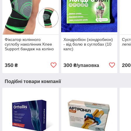
Фіксатор колінного
Хондробіон (хондробион)
Суст
суглобу наколінник Knee
- від болю в суглобах (10
легк
Support бандаж на коліно
капс)
(без пакування)
350
300
200
₴
₴/упаковка
Подібні товари компанії