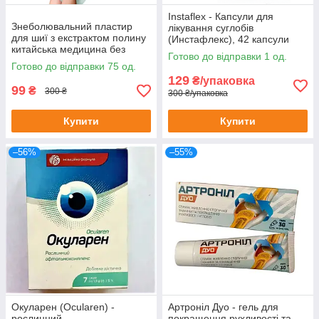
Instaflex - Капсули для
Знеболювальний пластир
лікування суглобів
для шиї з екстрактом полину
(Инстафлекс), 42 капсули
китайська медицина без
Готово до відправки 1 од.
картонного паковання
Готово до відправки 75 од.
129
₴/упаковка
99
₴
300 ₴
300 ₴/упаковка
Купити
Купити
–56%
–55%
Окуларен (Ocularen) -
Артроніл Дуо - гель для
рослинний
покращення рухливості та