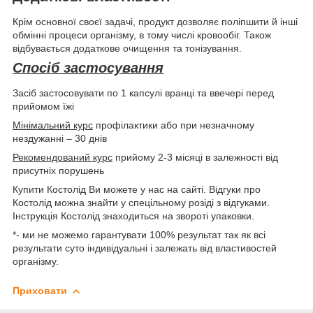
Крім основної своєї задачі, продукт дозволяє поліпшити й інші
обмінні процеси організму, в тому числі кровообіг. Також
відбувається додаткове очищення та тонізування.
Спосіб застосування
Засіб застосовувати по 1 капсулі вранці та ввечері перед
прийомом їжі
Мінімальний курс
профілактики або при незначному
нездужанні – 30 днів
Рекомендований курс
прийому 2-3 місяці в залежності від
присутніх порушень
Купити Костолід Ви можете у нас на сайті. Відгуки про
Костолід можна знайти у спецільному розіді з відгуками.
Інструкція Костолід знаходиться на звороті упаковки.
*- ми не можемо гарантувати 100% результат так як всі
результати суто індивідуальні і залежать від властивостей
організму.
Приховати