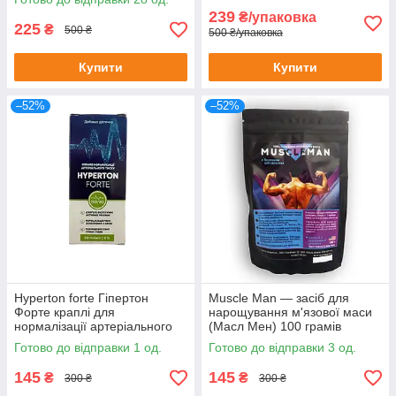
239
₴/упаковка
225
₴
500 ₴
500 ₴/упаковка
Купити
Купити
–52%
–52%
Hyperton forte Гіпертон
Muscle Man — засіб для
Форте краплі для
нарощування м'язової маси
нормалізації артеріального
(Масл Мен) 100 грамів
тиску 20 мл до 08/25
Готово до відправки 1 од.
Готово до відправки 3 од.
145
145
₴
₴
300 ₴
300 ₴