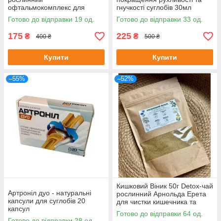
офтальмокомплекс для
гнучкості суглобів 30мл
покращення зору, 7 саше
Готово до відправки 19 од.
Готово до відправки 33 од.
175
225
₴
₴
400 ₴
500 ₴
Купити
Купити
–55%
–52%
Кишковий Віник 50г Detox-чай
Артроніл дуо - натуральні
рослинний Арнольда Ерета
капсули для суглобів 20
для чистки кишечника та
капсул
організму 50 г
Готово до відправки 64 од.
Готово до відправки 28 од.