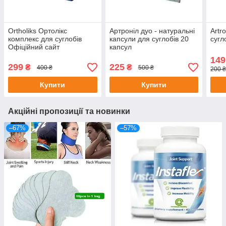
Ortholiks Ортолікс
Артроніл дуо - натуральні
Artr
комплекс для суглобів
капсули для суглобів 20
сугл
Офіційний сайт
капсул
149
299
225
₴
₴
400 ₴
500 ₴
200 ₴
Купити
Купити
Акційні пропозиції та новинки
–67%
–57%