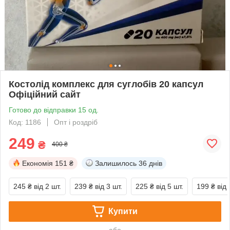
Костолід комплекс для суглобів 20 капсул
Офіційний сайт
Готово до відправки 15 од.
Код: 1186
Опт і роздріб
249
₴
400 ₴
Економія
151 ₴
Залишилось
36 днів
245 ₴
від 2 шт.
239 ₴
від 3 шт.
225 ₴
від 5 шт.
199 ₴
від 
Купити
або