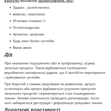
Капсули
Костолід
застосовують при:
Ударах , розтягненнях,
вивихах, гематомах
М'язових спазмах />
Остеохондрозах
Артритах, артрозах
Будь-яких болях суглобів
Вікові зміни
Дія
При незначних порушеннях або ж профілактиці, усуває
запальні процеси. Також відбувається поліпшення
вироблення синовіальної рідини, що б запобігти перетирання
і руйнування суглобів.
При боротьбі з такими хворобами як ревматизм, артрит,
остеопороз або артроз відбувається усунення присутніх
запальних процесів і нормалізується стан пошкоджених
тканин. Активні компоненти проводять регенерацію, після
чого забирається деструкція і деформація хрящових тканин.
Додаткові властивості