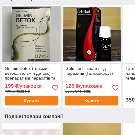
Gelmin Detox (гельмин
Gelmifort - краплі від
Гето
детокс, гельмін детокс) -
паразитів (Гельмифорт)
найк
препарат від паразитів та
гель
токсичних речовин, 7
анти
199
125
₴/упаковка
₴/упаковка
саше
дето
400 ₴/упаковка
200 ₴/упаковка
капс
350
Купити
Купити
Подібні товари компанії