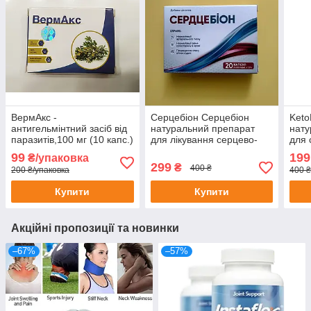
ВермАкс -
Серцебіон Серцебіон
KetoB
антигельмінтний засіб від
натуральний препарат
нату
паразитів,100 мг (10 капс.)
для лікування серцево-
для 
судинних захворювань 20
99
199
₴/упаковка
капс
299
₴
400 ₴
200 ₴/упаковка
400 ₴
Купити
Купити
Акційні пропозиції та новинки
–67%
–57%