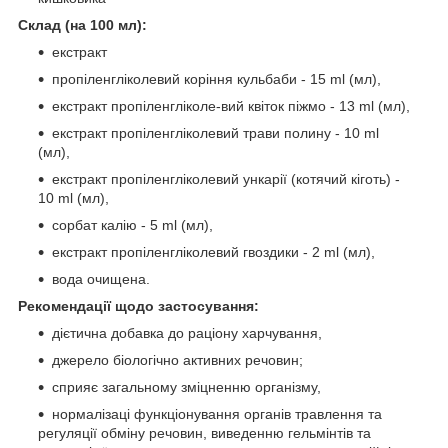
Склад (на 100 мл):
екстракт
пропіленгліколевий коріння кульбаби - 15 ml (мл),
екстракт пропіленгліколе-вий квіток піжмо - 13 ml (мл),
екстракт пропіленгліколевий трави полину - 10 ml
(мл),
екстракт пропіленгліколевий ункарії (котячий кіготь) -
10 ml (мл),
сорбат калію - 5 ml (мл),
екстракт пропіленгліколевий гвоздики - 2 ml (мл),
вода очищена.
Рекомендації щодо застосування:
дієтична добавка до раціону харчування,
джерело біологічно активних речовин;
сприяє загальному зміцненню організму,
нормалізаці функціонування органів травлення та
регуляції обміну речовин, виведенню гельмінтів та