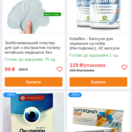
Instaflex - Капсули для
Знеболювальний пластир
лікування суглобів
для шиї з екстрактом полину
(Инстафлекс), 42 капсули
китайська медицина без
Готово до відправки 1 од.
картонного паковання
Готово до відправки 75 од.
129
₴/упаковка
99
₴
300 ₴
300 ₴/упаковка
Купити
Купити
–56%
–55%