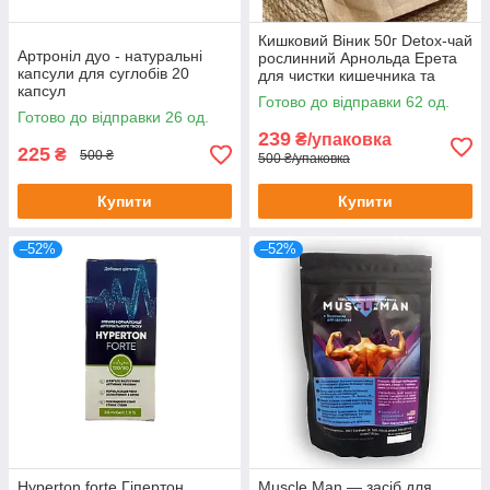
Кишковий Віник 50г Detox-чай
Артроніл дуо - натуральні
рослинний Арнольда Ерета
капсули для суглобів 20
для чистки кишечника та
капсул
організму 50 г
Готово до відправки 62 од.
Готово до відправки 26 од.
239
₴/упаковка
225
₴
500 ₴
500 ₴/упаковка
Купити
Купити
–52%
–52%
Hyperton forte Гіпертон
Muscle Man — засіб для