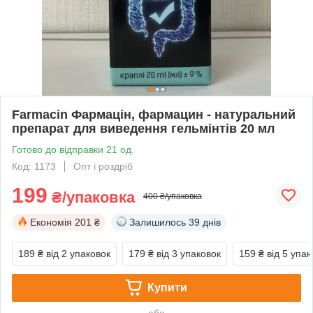
Farmacin Фармацін, фармацин - натуральний
препарат для виведення гельмінтів 20 мл
Готово до відправки 21 од.
Код: 1173
Опт і роздріб
199
₴/упаковка
400 ₴/упаковка
Економія
201 ₴
Залишилось
39 днів
189 ₴
від 2 упаковок
179 ₴
від 3 упаковок
159 ₴
від 5 упак
Купити
або