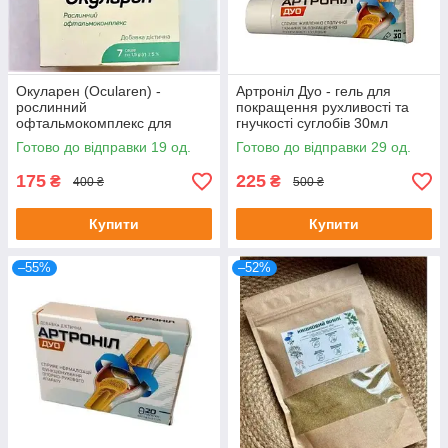
Окуларен (Ocularen) -
Артроніл Дуо - гель для
рослинний
покращення рухливості та
офтальмокомплекс для
гнучкості суглобів 30мл
покращення зору, 7 саше
Готово до відправки 19 од.
Готово до відправки 29 од.
175
225
₴
₴
400 ₴
500 ₴
Купити
Купити
–55%
–52%