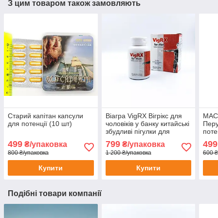
З цим товаром також замовляють
Старий капітан капсули
Віагра VigRХ Вігрікс для
MAC
для потенції (10 шт)
чоловіків у банку китайські
Перу
збудливі пігулки для
поте
чоловіків трав'яна viagra
збуд
499
799
499
₴/упаковка
₴/упаковка
60шт
нату
800 ₴/упаковка
1 200 ₴/упаковка
600 ₴
Купити
Купити
Подібні товари компанії