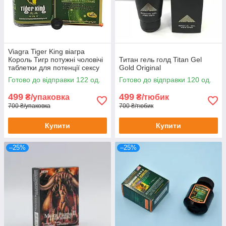
Viagra Tiger King віагра
Король Тигр потужні чоловічі
Титан гель голд Titan Gel
таблетки для потенції сексу
Gold Original
ерекції лібідо збільшення
Готово до відправки 122 од.
Готово до відправки 120 од.
потенції 10шт
499
499
₴/упаковка
₴/тюбик
700 ₴/упаковка
700 ₴/тюбик
Купити
Купити
–25%
–25%