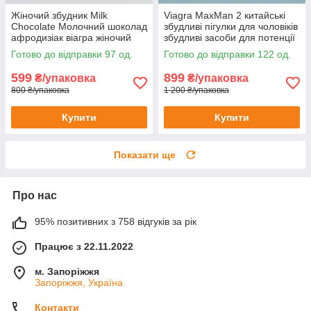
Жіночий збудник Milk
Viagra MaxMan 2 китайські
Chocolate Молочний шоколад
збудливі пігулки для чоловіків
афродизіак віагра жіночий
збудливі засоби для потенції
напій-збудник 6 шт.
Віагра 60 шт
Готово до відправки 97 од.
Готово до відправки 122 од.
599
899
₴/упаковка
₴/упаковка
800 ₴/упаковка
1 200 ₴/упаковка
Купити
Купити
Показати ще
Про нас
95% позитивних з 758 відгуків за рік
Працює з 22.11.2022
м. Запоріжжя
Запоріжжя, Україна
Контакти