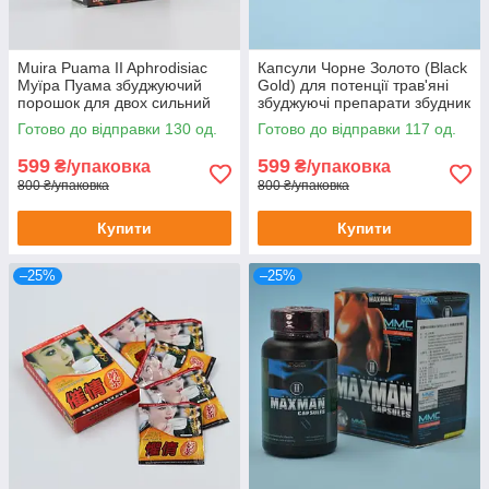
Muira Puama II Aphrodisiac
Капсули Чорне Золото (Black
Муїра Пуама збуджуючий
Gold) для потенції трав'яні
порошок для двох сильний
збуджуючі препарати збудник
збудник для двох 10 шт
viagra виагра 16 шт
Готово до відправки 130 од.
Готово до відправки 117 од.
599
599
₴/упаковка
₴/упаковка
800 ₴/упаковка
800 ₴/упаковка
Купити
Купити
–25%
–25%