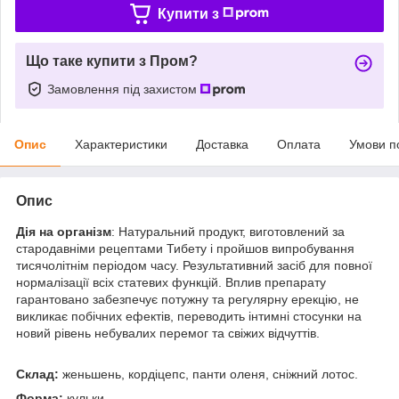
Купити з
Що таке купити з Пром?
Замовлення під захистом
Опис
Характеристики
Доставка
Оплата
Умови п
Опис
Дія на організм
: Натуральний продукт, виготовлений за
стародавніми рецептами Тибету і пройшов випробування
тисячолітнім періодом часу. Результативний засіб для повної
нормалізації всіх статевих функцій. Вплив препарату
гарантовано забезпечує потужну та регулярну ерекцію, не
викликає побічних ефектів, переводить інтимні стосунки на
новий рівень небувалих перемог та свіжих відчуттів.
Склад:
женьшень, кордіцепс, панти оленя, сніжний лотос.
Форма:
кульки.