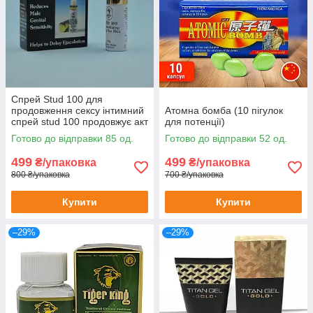
Спрей Stud 100 для
продовження сексу інтимний
Атомна бомба (10 пігулок
спрей stud 100 продовжує акт
для потенції)
препарати для потенції
Готово до відправки 85 од.
Готово до відправки 52 од.
499
499
₴/упаковка
₴/упаковка
800 ₴/упаковка
700 ₴/упаковка
Купити
Купити
–29%
–29%