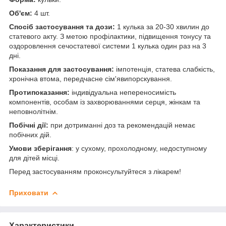
Об'єм:
4 шт.
Спосіб застосування та дози:
1 кулька за 20-30 хвилин до
статевого акту. З метою профілактики, підвищення тонусу та
оздоровлення сечостатевої системи 1 кулька один раз на 3
дні.
Показання для застосування:
імпотенція, статева слабкість,
хронічна втома, передчасне сім'явипорскування.
Протипоказання:
індивідуальна непереносимість
компонентів, особам із захворюваннями серця, жінкам та
неповнолітнім.
Побічні дії:
при дотриманні доз та рекомендацій немає
побічних дій.
Умови зберігання
: у сухому, прохолодному, недоступному
для дітей місці.
Перед застосуванням проконсультуйтеся з лікарем!
Приховати
Характеристики