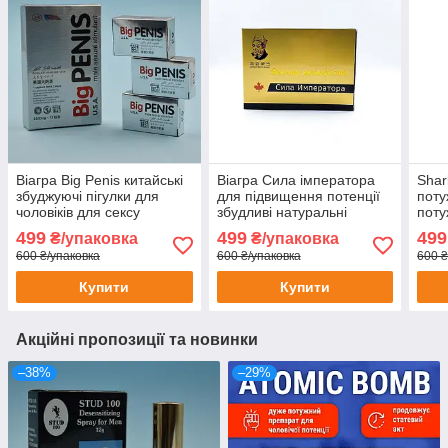
Віагра Big Penis китайські
Віагра Сила імператора
Shar
збуджуючі пігулки для
для підвищення потенції
поту
чоловіків для сексу
збудливі натуральні
поту
потенції ерекції потужний
препарати для чоловіків
засі
499
499
499
₴/упаковка
₴/упаковка
збуджуючий засіб Viagra
Viagra 8 шт
збуд
600 ₴/упаковка
600 ₴/упаковка
600 ₴
12 шт
шт
Купити
Купити
Акційні пропозиції та новинки
–38%
–29%