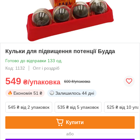
Кульки для підвищення потенції Будда
Готово до відправки 133 од.
Код: 1132
Опт і роздріб
549
₴/упаковка
600 ₴/упаковка
Економія
51 ₴
Залишилось
44 дні
545 ₴
від 2 упаковок
535 ₴
від 5 упаковок
525 ₴
від 10 уп
Купити
або