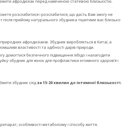
о вжити афродизіак перед наміченою статевою близькістю.
можете розслабитися і розслабитися, що дасть Вам змогу не
т після прийому натурального збудника тішитиме вас близько
 природних афродизіаків. Збудник виробляється в Китаї, а
ломшливі властивості та здібності дарів природи.
могу домогтися безпечного підвищення лібідо і налагодити
уйку-збудник для жінок для профілактики інтимного здоров’я і
Вжити збудник слід
за 15-20 хвилин до інтимної близькості.
 препарат, особливості метаболізму і способу життя.