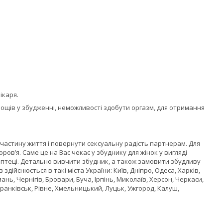
ікаря.
уднощів у збудженні, неможливості здобути оргазм, для отримання
 частину життя і повернути сексуальну радість партнерам. Для
ов’я. Саме це на Вас чекає у збуднику для жінок у вигляді
аптеці. Детально вивчити збудник, а також замовити збудливу
здійснюється в такі міста України: Київ, Дніпро, Одеса, Харків,
нь, Чернігів, Бровари, Буча, Ірпінь, Миколаїв, Херсон, Черкаси,
Франківськ, Рівне, Хмельницький, Луцьк, Ужгород, Калуш,