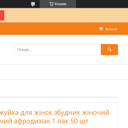
Кошик
Кошик
 жуйка для жінок збудник жіночий
очий афродизіак 1 пак 50 шт