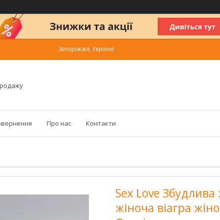
Запоріжжя, Україна
продажу
овернення
Про нас
Контакти
Sex Love Збудлива
жіноча віагра жін