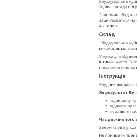
Збуджувальна жуйка
Жуйка завжди під р
З жіночим збуднико
зациклюватися на 
4-х годин.
Склад
Збуджувальна жуйка
китайці, як ми зна
У жуйці для збудже
інтимне життя. Том
посилення жіночої 
Інструкція
Збудник для жінок
Як результат Ви 
підвищену чут
відчуєте розс
порадієте пос
Час дії жіночого 
Зверніть увагу, що 
Не приймати препа