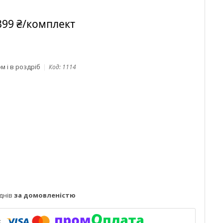
399 ₴/комплект
м і в роздріб
Код:
1114
днів
за домовленістю