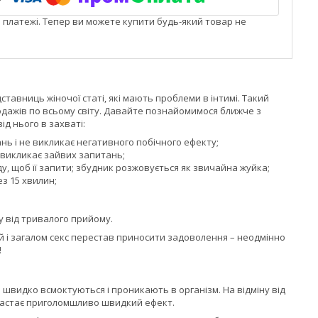
і платежі. Тепер ви можете купити будь-який товар не
тавниць жіночої статі, які мають проблеми в інтимі. Такий
родажів по всьому світу. Давайте познайомимося ближче з
д нього в захваті:
ь і не викликає негативного побічного ефекту;
 викликає зайвих запитань;
у, щоб її запити; збудник розжовується як звичайна жуйка;
з 15 хвилин;
у від тривалого прийому.
ій і загалом секс перестав приносити задоволення – неодмінно
!
е швидко всмоктуються і проникають в організм. На відміну від
 настає приголомшливо швидкий ефект.