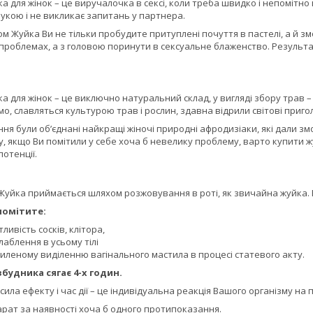
 для жінок – це виручалочка в сексі, коли треба швидко і непомітн
укою і не викликає запитань у партнера.
м Жуйка Ви не тільки пробудите притуплені почуття в пастелі, а й з
проблемах, а з головою поринути в сексуальне блаженство. Результа
 для жінок – це виключно натуральний склад, у вигляді збору трав –
ємо, славляться культурою трав і рослин, здавна відрили світові приго
ння були об’єднані найкращі жіночі природні афродизіаки, які дали з
у, якщо Ви помітили у себе хоча б невелику проблему, варто купити ж
потенції.
 Жуйка приймається шляхом розжовування в роті, як звичайна жуйка. 
помітите:
ливість сосків, клітора,
лаблення в усьому тілі
иленому виділенню вагінального мастила в процесі статевого акту.
збудника сягає 4-х годин.
сила ефекту і час дії – це індивідуальна реакція Вашого організму на
рат за наявності хоча б одного протипоказання.