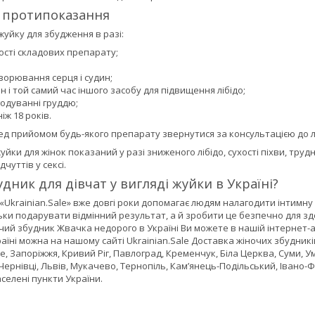
а протипоказання
уйку для збудження в разі:
сті складових препарату;
ворювання серця і судин;
н і той самий час іншого засобу для підвищення лібідо;
 годуванні груддю;
іж 18 років.
д прийомом будь-якого препарату звернутися за консультацією до л
жуйки для жінок показаний у разі зниженого лібідо, сухості піхви, тр
чуттів у сексі.
дник для дівчат у вигляді жуйки в Україні?
Ukrainian.Sale» вже довгі роки допомагає людям налагодити інтимну
ьки подарувати відмінний результат, а й зробити це безпечно для здор
чий збудник Жвачка недорого в Україні Ви можете в нашій інтернет-
аїні можна на нашому сайті Ukrainian.Sale Доставка жіночих збудників 
, Запоріжжя, Кривий Ріг, Павлоград, Кременчук, Біла Церква, Суми, Ума
Чернівці, Львів, Мукачево, Тернопіль, Кам’янець-Подільський, Івано-
аселені пункти України.