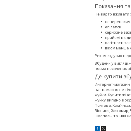
Показання т
Не варто вживати ж
непереносимо
епілепсії;
серйозне зах
прийомі в оди
вагітності та
віком менше н
Рекомендуємо пере
Збудник у вигляді 
нових посилених від
Де купити збу
Интернет-магазин «
нас важливо не тіл
жуйки. Купити жіно
жуйку вигідно в Укр
Полтава, Кам’янське
Вінниця, Житомир, 
Нікополь, та інші н