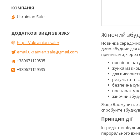
Ukrainian Sale
Жіночий збуд
https://ukrainian.sale/
Новинка серед жіно
диво-збудник для ж
email.ukrainian.sale@gmail.com
причинами, через я
+380671129535
повністю нат
жуйка має ком
+380671129535
для використа
результат піс
безпечна сумі
препарат має
жіночий збудн
Якщо Вас мучить хо
спробуйте збуджув
Принцип дії
Інгредієнти збудни
перорального вжива