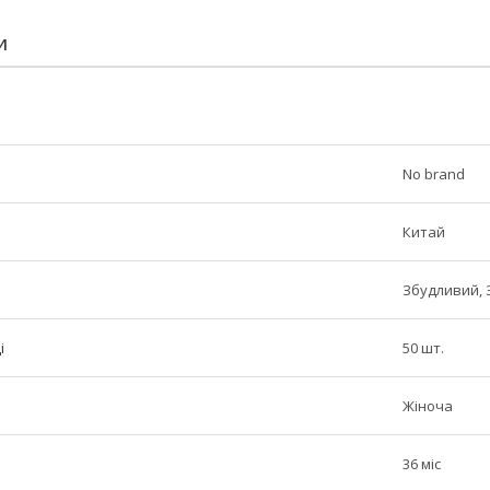
И
No brand
Китай
Збудливий, 
і
50 шт.
Жіноча
і
36 міс