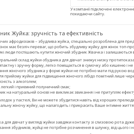
У компанії підключені електронн
покидаючи сайту.
ник Жуйка: зручність та ефективність
чих афродизіаків – збудлива жуйка, спеціально розроблена для предс
інок має безліч переваг, що робить збудливу жуйку для жінок топ-п
кі люди поспішають купити жіночий збудник Жвачка і залишаються ві
уральний склад жуйки-збудника для дівчат знижує низку протипоказан
пактну і зручну форму, легко поміщається в сумочку або кишеню і не
ння жіночого збудника у формі жуйки не потрібно мати під рукою вод
ля прийому жуйки для підвищення жіночого лібідо помітний лише чере
сність з алкоголем;
 легкий і приємний полуничний смак;
ик на натуральній основі не викликає звикання і не притупляє ефект
лодок у пастелі, Ви не можете збудитися навіть від хороших прелюд
альну жіночу жуйку, що налагодить і прикрасить Ваше інтимне життя
ка для дівчат у вигляді жуйки завдяки контакту зі слизовою рота дуж
ння збудників, жуйці не потрібне розчинення в шлунку, від цього і