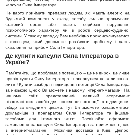
капсули Сила Імператора.
Не варто приймати препарат людям, які мають алергію на
будь-який компонент у складі засобу, сильно травмували
статевий орган або мають серйозні порушення
психологічного характеру чи в роботі серцево-судинної
системи. У такому випадку Вам необхідно проконсультуватися
з фахівцем, який допоможе розв’язати проблему і дасть
схвалення на прийом Сили Імператора.
Де купити капсули Сила Імператора в
Україні?
Пам’ятайте, що проблема з потенцією – це не вирок, це лише
привід купити Силу Імператора і повернутися до колишнього
життя! Купити засіб для підвищення потенції Сила Імператора
за низькою ціною Ви можете в нашому інтернет-магазині. На
нашому сайті представлений великий асортимент
різноманітних засобів для посилення потенції та підвищення
лібідо за вигідними цінами. Тут Ви зможете ознайомитися
докладніше з препаратом Сила Імператора та іншими
засобами для інтимного життя. Поспішайте оформити
замовлення на капсули Сила Імператора за приємною ціною
в інтернет-магазині . Можлива доставка в Київ, Дніпро,