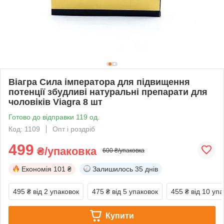
Віагра Сила імператора для підвищення
потенції збудливі натуральні препарати для
чоловіків Viagra 8 шт
Готово до відправки 119 од.
Код: 1109
Опт і роздріб
499
₴/упаковка
600 ₴/упаковка
Економія
101 ₴
Залишилось
35 днів
495 ₴
від 2 упаковок
475 ₴
від 5 упаковок
455 ₴
від 10 уп
Купити