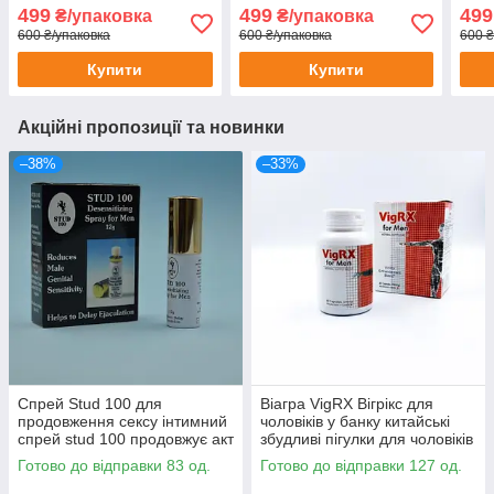
потенції ерекції потужний
чоловіків 5 шт
преп
499
499
499
₴/упаковка
₴/упаковка
збуджуючий засіб Viagra
ерек
600 ₴/упаковка
600 ₴/упаковка
600 ₴
12 шт
Купити
Купити
Акційні пропозиції та новинки
–38%
–33%
Спрей Stud 100 для
Віагра VigRХ Вігрікс для
продовження сексу інтимний
чоловіків у банку китайські
спрей stud 100 продовжує акт
збудливі пігулки для чоловіків
препарати для потенції
трав'яна viagra 60шт
Готово до відправки 83 од.
Готово до відправки 127 од.