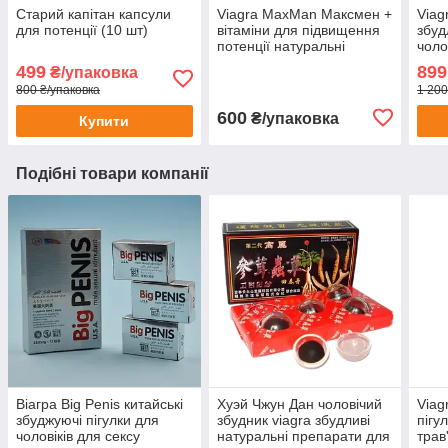
Старий капітан капсули
Viagra MaxMan Максмен +
Viag
для потенції (10 шт)
вітаміни для підвищення
збуд
потенції натуральні
чоло
збуджуючі препарати секс
для 
499
899
₴/упаковка
12 шт + 12 шт
800 ₴/упаковка
1 200
600
₴/упаковка
Купити
Подібні товари компанії
Віагра Big Penis китайські
Хуэй Чжун Дан чоловічий
Viag
збуджуючі пігулки для
збудник viagra збудливі
пігу
чоловіків для сексу
натуральні препарати для
трав