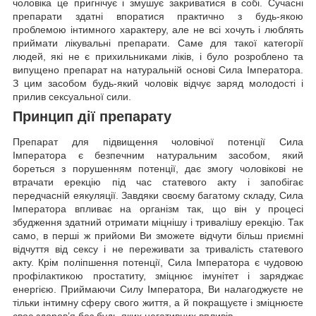
чоловіка це пригнічує і змушує закриватися в собі. Сучасні
препарати здатні впоратися практично з будь-якою
проблемою інтимного характеру, але не всі хочуть і люблять
приймати лікувальні препарати. Саме для такої категорії
людей, які не є прихильниками ліків, і було розроблено та
випущено препарат на натуральній основі Сила Імператора.
З цим засобом будь-який чоловік відчує заряд молодості і
прилив сексуальної сили.
Принцип дії препарату
Препарат для підвищення чоловічої потенції Сила
Імператора є безпечним натуральним засобом, який
бореться з порушенням потенції, дає змогу чоловікові не
втрачати ерекцію під час статевого акту і запобігає
передчасній еякуляції. Завдяки своєму багатому складу, Сила
Імператора впливає на організм так, що він у процесі
збудження здатний отримати міцнішу і тривалішу ерекцію. Так
само, в перші ж прийоми Ви зможете відчути більш приємні
відчуття від сексу і не переживати за тривалість статевого
акту. Крім поліпшення потенції, Сила Імператора є чудовою
профілактикою простатиту, зміцнює імунітет і заряджає
енергією. Приймаючи Силу Імператора, Ви налагоджуєте не
тільки інтимну сферу свого життя, а й покращуєте і зміцнюєте