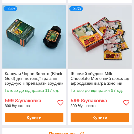
–25%
–25%
Капсули Чорне Золото (Black
Жіночий збудник Milk
Gold) для потенції трав'яні
Chocolate Молочний шоколад
збуджуючі препарати збудник
афродизіак віагра жіночий
viagra виагра 16 шт
напій-збудник 6 шт.
Готово до відправки 117 од.
Готово до відправки 97 од.
599
599
₴/упаковка
₴/упаковка
800 ₴/упаковка
800 ₴/упаковка
Купити
Купити
Показати ще