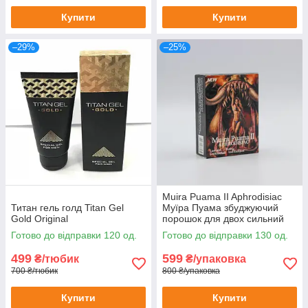
Купити
Купити
–29%
–25%
Muira Puama II Aphrodisiac
Титан гель голд Titan Gel
Муїра Пуама збуджуючий
Gold Original
порошок для двох сильний
збудник для двох 10 шт
Готово до відправки 120 од.
Готово до відправки 130 од.
499
599
₴/тюбик
₴/упаковка
700 ₴/тюбик
800 ₴/упаковка
Купити
Купити