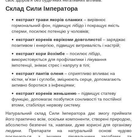
своє здоров’я без будь-яких негативних впливів.
Склад Сили Імператора
екстракт трави якорів сланких
– вирівнює
гормональний фон, підвищує лібідо і покращує якість
сперми, посилює потенцію у чоловіків;
екстракт коренів еврікоми довголистої
– заряджає
позитивом і енергією, підвищує витривалість і настрій;
екстракт кори йохімбе
– посилює лібідо,
використовується для профілактики і лікування
імпотенції, знімає стрес і напругу в тілі;
екстракт пантів оленя
– сприятливо впливає на
кістки, м’язи і суглоби, зміцнюють серце, допомагають
активно боротися з інфекціями;
екстракт коренів женьшеню
– підвищує статеву
функцію, допомагає позбутися сонливості та постійної
втоми, стабілізує нервову систему.
Натуральний склад Сили Імператора дає змогу приймати
його практично всім, оскільки компоненти, створені природою,
абсолютно безпечні та, навпаки, дуже корисні для організму
людини. Препарати на натуральній основі чудово
поєднуються з іншими лікувальними засобами та