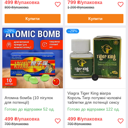
499
799
₴/упаковка
₴/упаковка
800 ₴/упаковка
1 200 ₴/упаковка
Купити
Купити
–29%
–29%
Viagra Tiger King віагра
Атомна бомба (10 пігулок
Король Тигр потужні чоловічі
для потенції)
таблетки для потенції сексу
ерекції лібідо збільшення
Готово до відправки 52 од.
Готово до відправки 122 од.
потенції 10шт
499
499
₴/упаковка
₴/упаковка
700 ₴/упаковка
700 ₴/упаковка