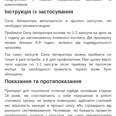
алкоголізмом.
Інструкція із застосування
Сила Імператора випускається в зручних капсулах, які
необхідно запивати водою.
Приймати Силу Імператора чоловік по 1-2 капсули на день за
1 годину до запланованого інтимного контакту. Дія препарату
триває близько 6-8 годин, залежно від індивідуальності
організму.
Так само, капсули Сила Імператора можна приймати не
тільки в разі потреби, а й для профілактики. При цьому варто
пити курсом по 1-2 капсули після прийому їжі протягом
місяця. За необхідності тривалість терапії може бути
збільшена.
Показання та протипоказання
Препарат для посилення потенції підійде чоловікам старше
18 років, які спостерігають у себе порушення в роботі
статевого органу, не можуть повноцінно здійснити статевий
акт, втрачають ерекцію в процесі сексу або страждають від
раннього сім’явиверження. Чоловікам, які бажають провести
профілактику потенції і простати, так само рекомендовані