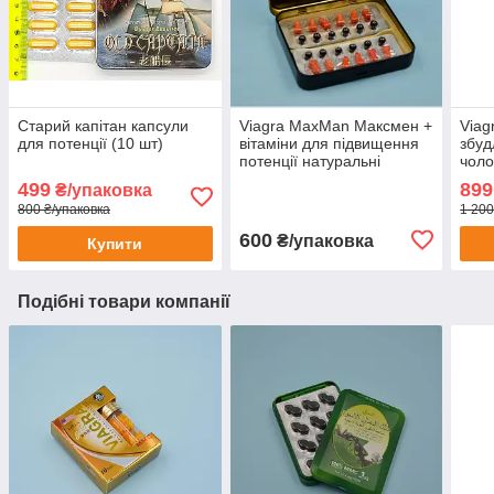
Старий капітан капсули
Viagra MaxMan Максмен +
Viag
для потенції (10 шт)
вітаміни для підвищення
збуд
потенції натуральні
чоло
збуджуючі препарати секс
для 
499
899
₴/упаковка
12 шт + 12 шт
800 ₴/упаковка
1 200
600
₴/упаковка
Купити
Подібні товари компанії