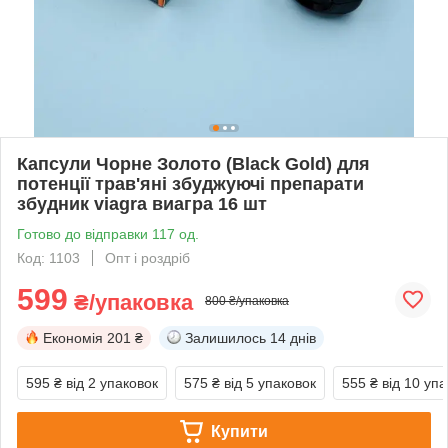
Капсули Чорне Золото (Black Gold) для
потенції трав'яні збуджуючі препарати
збудник viagra виагра 16 шт
Готово до відправки 117 од.
Код: 1103
Опт і роздріб
599
₴/упаковка
800 ₴/упаковка
Економія
201 ₴
Залишилось
14 днів
595 ₴
від 2 упаковок
575 ₴
від 5 упаковок
555 ₴
від 10 уп
Купити