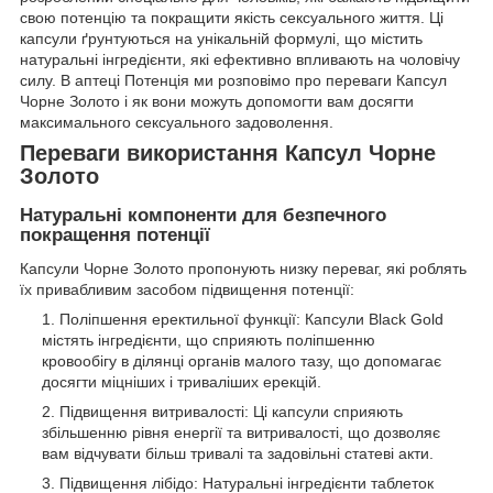
свою потенцію та покращити якість сексуального життя. Ці
капсули ґрунтуються на унікальній формулі, що містить
натуральні інгредієнти, які ефективно впливають на чоловічу
силу. В аптеці Потенція ми розповімо про переваги Капсул
Чорне Золото і як вони можуть допомогти вам досягти
максимального сексуального задоволення.
Переваги використання Капсул Чорне
Золото
Натуральні компоненти для безпечного
покращення потенції
Капсули Чорне Золото пропонують низку переваг, які роблять
їх привабливим засобом підвищення потенції:
Поліпшення еректильної функції: Капсули Black Gold
містять інгредієнти, що сприяють поліпшенню
кровообігу в ділянці органів малого тазу, що допомагає
досягти міцніших і триваліших ерекцій.
Підвищення витривалості: Ці капсули сприяють
збільшенню рівня енергії та витривалості, що дозволяє
вам відчувати більш тривалі та задовільні статеві акти.
Підвищення лібідо: Натуральні інгредієнти таблеток