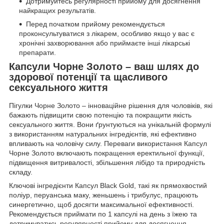
Дотримуйтесь регулярності прийому для досягнення
найкращих результатів.
Перед початком прийому рекомендується
проконсультуватися з лікарем, особливо якщо у вас є
хронічні захворювання або приймаєте інші лікарські
препарати.
Капсули Чорне Золото – ваш шлях до
здорової потенції та щасливого
сексуального життя
Пігулки Чорне Золото – інноваційне рішення для чоловіків, які
бажають підвищити свою потенцію та покращити якість
сексуального життя. Вони ґрунтуються на унікальній формулі
з використанням натуральних інгредієнтів, які ефективно
впливають на чоловічу силу. Переваги використання Капсул
Чорне Золото включають покращення еректильної функції,
підвищення витривалості, збільшення лібідо та природність
складу.
Ключові інгредієнти Капсул Black Gold, такі як прямохвостий
поліур, перуанська маку, женьшень і трибулус, працюють
синергетично, щоб досягти максимальної ефективності.
Рекомендується приймати по 1 капсулі на день з їжею та
дотримуватись регулярності прийому для досягнення