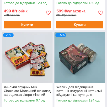
збудник для двох 10 шт
Готово до відправки 120 од.
Готово до відправки 130 од.
499
599
₴/тюбик
₴/упаковка
700 ₴/тюбик
800 ₴/упаковка
Купити
Купити
–25%
–25%
Жіночий збудник Milk
Wenick для підвищення
Chocolate Молочний шоколад
потенції натуральні китайські
афродизіак віагра жіночий
збуджуючі капсули для
напій-збудник 6 шт.
чоловіків 60 шт
Готово до відправки 97 од.
Готово до відправки 124 од.