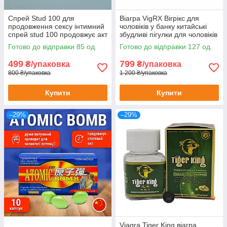
Спрей Stud 100 для
Віагра VigRХ Вігрікс для
продовження сексу інтимний
чоловіків у банку китайські
спрей stud 100 продовжує акт
збудливі пігулки для чоловіків
препарати для потенції
трав'яна viagra 60шт
Готово до відправки 85 од.
Готово до відправки 127 од.
499
799
₴/упаковка
₴/упаковка
800 ₴/упаковка
1 200 ₴/упаковка
Купити
Купити
–29%
–29%
Viagra Tiger King віагра