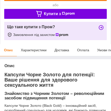
або
Купити з
Що таке купити з Пром?
Замовлення під захистом
Опис
Характеристики
Доставка
Оплата
Умови п
Опис
Капсули Чорне Золото для потенції:
Ваше рішення для здорового
сексуального життя
Знайомство з Чорним Золотом – революційним
засобом підвищення потенції
Капсули Чорне Золото (Black Gold) – інноваційний засіб,
розроблений спеціально для чоловіків, які бажають підвищити