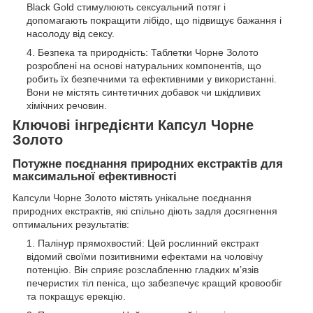
Black Gold стимулюють сексуальний потяг і
допомагають покращити лібідо, що підвищує бажання і
насолоду від сексу.
Безпека та природність: Таблетки Чорне Золото
розроблені на основі натуральних компонентів, що
робить їх безпечними та ефективними у використанні.
Вони не містять синтетичних добавок чи шкідливих
хімічних речовин.
Ключові інгредієнти Капсул Чорне
Золото
Потужне поєднання природних екстрактів для
максимальної ефективності
Капсули Чорне Золото містять унікальне поєднання
природних екстрактів, які спільно діють задля досягнення
оптимальних результатів:
Палінур прямохвостий: Цей рослинний екстракт
відомий своїми позитивними ефектами на чоловічу
потенцію. Він сприяє розслабленню гладких м’язів
печеристих тіл пеніса, що забезпечує кращий кровообіг
та покращує ерекцію.