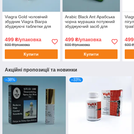
Viagra Gold чоловічий
Arabic Black Ant Арабська
Viag
збудник Viagra Віагра
чорна мурашка потужний
пігу
збуджуючі таблетки для
збуджуючий засіб для
трав
потенції продовження
потенції сексу Віагра
преп
сексу 10 шт
viagra 12 шт
ерек
499
499
499
₴/упаковка
₴/упаковка
600 ₴/упаковка
600 ₴/упаковка
600 ₴
Купити
Купити
Акційні пропозиції та новинки
–38%
–33%