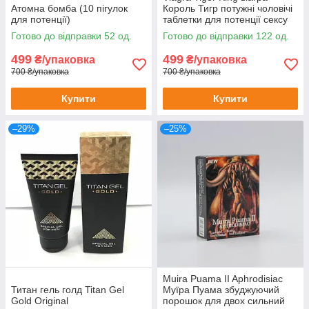
Атомна бомба (10 пігулок
Король Тигр потужні чоловічі
для потенції)
таблетки для потенції сексу
ерекції лібідо збільшення
Готово до відправки 52 од.
Готово до відправки 122 од.
потенції 10шт
499
499
₴/упаковка
₴/упаковка
700 ₴/упаковка
700 ₴/упаковка
Купити
Купити
–29%
–25%
Muira Puama II Aphrodisiac
Титан гель голд Titan Gel
Муїра Пуама збуджуючий
Gold Original
порошок для двох сильний