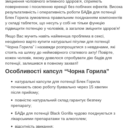
зміцнення чоловічого інтимного здоров’я, сприяють
поверненню і посиленню ерекції без побічних ефектів. Висока
результативність і оперативність роботи БАДів для потенції
Блек Горила зумовлена правильним поєднанням компонентів
у складі таблеток, що несуть у собі не тільки функцію
підвищити потенцію у чоловіків, а загалом зміцнити здоров’я!
Якщо Вас мучить навіть найменша проблема в сексі,
неодмінно варто купити натуральні пігулки для потенції
“Чорна Горила” і назавжди розпрощатися з невдачами, які
стоять на шляху до неймовірного статевого акту! Повірте,
кожен чоловік, якому довелося спробувати дію бадів для
потенції, залишився в повному захваті!
Особливості капсул “Чорна Горила”
натуральні капсули для потенції Блек Горила
починають свою роботу буквально через 15 хвилин
після прийому;
повністю натуральний склад гарантує безпеку
препарату;
БАДи для потенції Black Gorilla чудово поєднуються з
лікарськими препаратами та алкоголем;
відсутність звикання;