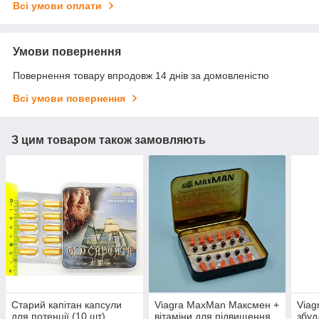
Всі умови оплати
Умови повернення
Повернення товару впродовж 14 днів за домовленістю
Всі умови повернення
З цим товаром також замовляють
Старий капітан капсули
Viagra MaxMan Максмен +
Viag
для потенції (10 шт)
вітаміни для підвищення
збуд