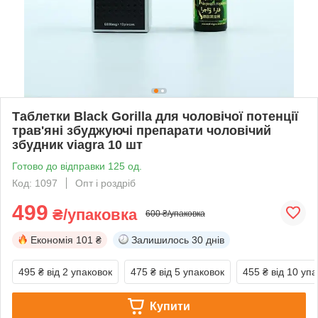
Таблетки Black Gorilla для чоловічої потенції
трав'яні збуджуючі препарати чоловічий
збудник viagra 10 шт
Готово до відправки 125 од.
Код: 1097
Опт і роздріб
499
₴/упаковка
600 ₴/упаковка
Економія
101 ₴
Залишилось
30 днів
495 ₴
від 2 упаковок
475 ₴
від 5 упаковок
455 ₴
від 10 уп
Купити