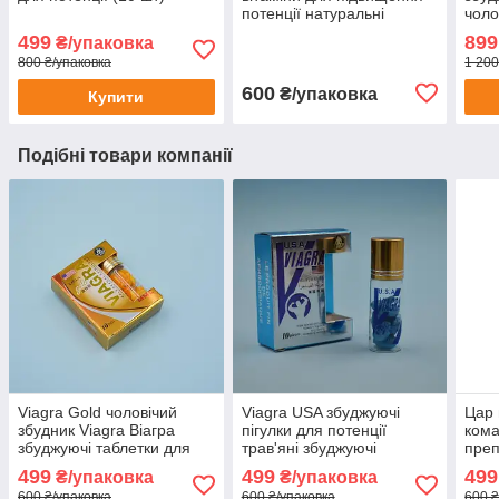
потенції натуральні
чоло
збуджуючі препарати секс
для 
499
899
₴/упаковка
12 шт + 12 шт
800 ₴/упаковка
1 200
600
₴/упаковка
Купити
Подібні товари компанії
Viagra Gold чоловічий
Viagra USA збуджуючі
Цар 
збудник Viagra Віагра
пігулки для потенції
кома
збуджуючі таблетки для
трав'яні збуджуючі
преп
потенції продовження
препарати для сексу
збуд
499
499
499
₴/упаковка
₴/упаковка
сексу 10 шт
ерекції Віагра 10 шт.
600 ₴/упаковка
600 ₴/упаковка
600 ₴