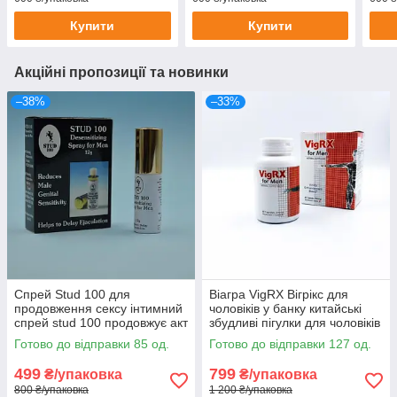
Купити
Купити
Акційні пропозиції та новинки
–38%
–33%
Спрей Stud 100 для
Віагра VigRХ Вігрікс для
продовження сексу інтимний
чоловіків у банку китайські
спрей stud 100 продовжує акт
збудливі пігулки для чоловіків
препарати для потенції
трав'яна viagra 60шт
Готово до відправки 85 од.
Готово до відправки 127 од.
499
799
₴/упаковка
₴/упаковка
800 ₴/упаковка
1 200 ₴/упаковка