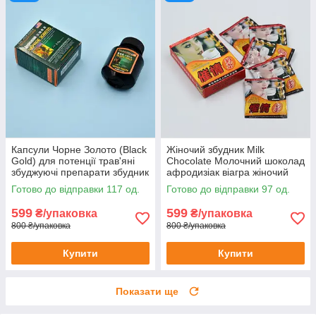
Капсули Чорне Золото (Black
Жіночий збудник Milk
Gold) для потенції трав'яні
Chocolate Молочний шоколад
збуджуючі препарати збудник
афродизіак віагра жіночий
viagra виагра 16 шт
напій-збудник 6 шт.
Готово до відправки 117 од.
Готово до відправки 97 од.
599
599
₴/упаковка
₴/упаковка
800 ₴/упаковка
800 ₴/упаковка
Купити
Купити
Показати ще