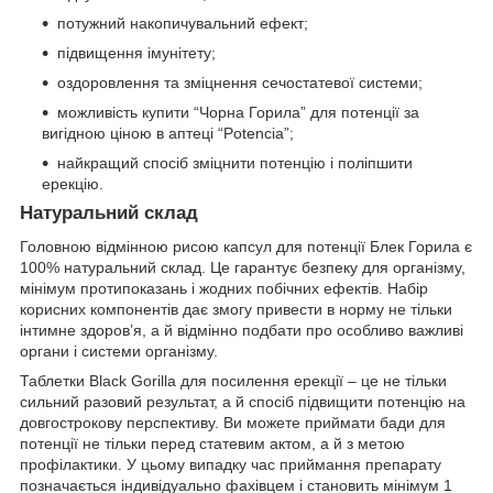
потужний накопичувальний ефект;
підвищення імунітету;
оздоровлення та зміцнення сечостатевої системи;
можливість купити “Чорна Горила” для потенції за
вигідною ціною в аптеці “Potencia”;
найкращий спосіб зміцнити потенцію і поліпшити
ерекцію.
Натуральний склад
Головною відмінною рисою капсул для потенції Блек Горила є
100% натуральний склад. Це гарантує безпеку для організму,
мінімум протипоказань і жодних побічних ефектів. Набір
корисних компонентів дає змогу привести в норму не тільки
інтимне здоров’я, а й відмінно подбати про особливо важливі
органи і системи організму.
Таблетки Black Gorilla для посилення ерекції – це не тільки
сильний разовий результат, а й спосіб підвищити потенцію на
довгострокову перспективу. Ви можете приймати бади для
потенції не тільки перед статевим актом, а й з метою
профілактики. У цьому випадку час приймання препарату
позначається індивідуально фахівцем і становить мінімум 1