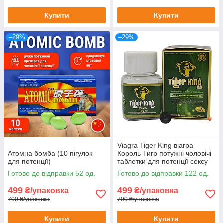
Купити
Купити
–29%
–29%
Viagra Tiger King віагра
Атомна бомба (10 пігулок
Король Тигр потужні чоловічі
для потенції)
таблетки для потенції сексу
ерекції лібідо збільшення
Готово до відправки 52 од.
Готово до відправки 122 од.
потенції 10шт
499
499
₴/упаковка
₴/упаковка
700 ₴/упаковка
700 ₴/упаковка
Купити
Купити