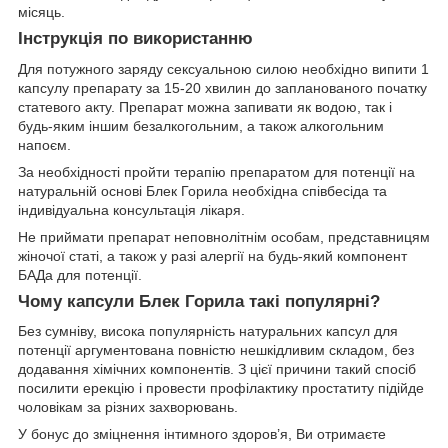
місяць.
Інструкція по використанню
Для потужного заряду сексуальною силою необхідно випити 1
капсулу препарату за 15-20 хвилин до запланованого початку
статевого акту. Препарат можна запивати як водою, так і
будь-яким іншим безалкогольним, а також алкогольним
напоєм.
За необхідності пройти терапію препаратом для потенції на
натуральній основі Блек Горила необхідна співбесіда та
індивідуальна консультація лікаря.
Не приймати препарат неповнолітнім особам, представницям
жіночої статі, а також у разі алергії на будь-який компонент
БАДа для потенції.
Чому капсули Блек Горила такі популярні?
Без сумніву, висока популярність натуральних капсул для
потенції аргументована повністю нешкідливим складом, без
додавання хімічних компонентів. З цієї причини такий спосіб
посилити ерекцію і провести профілактику простатиту підійде
чоловікам за різних захворювань.
У бонус до зміцнення інтимного здоров’я, Ви отримаєте