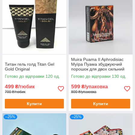
Muira Puama II Aphrodisiac
Титан гель голд Titan Gel
Муїра Пуама збуджуючий
Gold Original
порошок для двох сильний
збудник для двох 10 шт
Готово до відправки 120 од.
Готово до відправки 130 од.
499
599
₴/тюбик
₴/упаковка
700 ₴/тюбик
800 ₴/упаковка
Купити
Купити
–25%
–25%