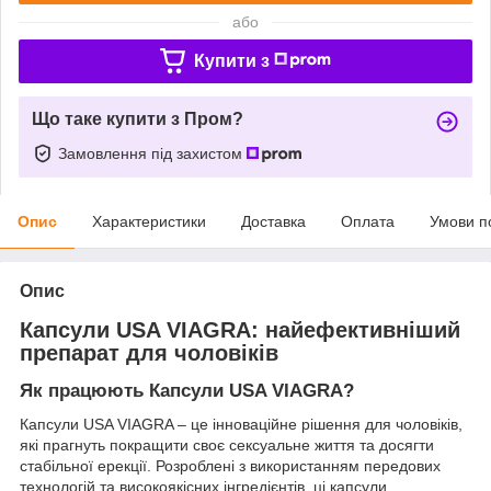
або
Купити з
Що таке купити з Пром?
Замовлення під захистом
Опис
Характеристики
Доставка
Оплата
Умови п
Опис
Капсули USA VIAGRA: найефективніший
препарат для чоловіків
Як працюють Капсули USA VIAGRA?
Капсули USA VIAGRA – це інноваційне рішення для чоловіків,
які прагнуть покращити своє сексуальне життя та досягти
стабільної ерекції. Розроблені з використанням передових
технологій та високоякісних інгредієнтів, ці капсули