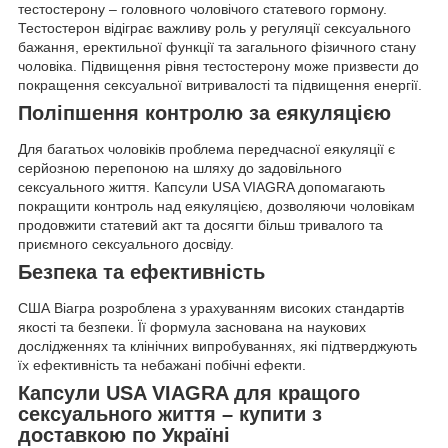
тестостерону – головного чоловічого статевого гормону.
Тестостерон відіграє важливу роль у регуляції сексуального
бажання, еректильної функції та загального фізичного стану
чоловіка. Підвищення рівня тестостерону може призвести до
покращення сексуальної витривалості та підвищення енергії.
Поліпшення контролю за еякуляцією
Для багатьох чоловіків проблема передчасної еякуляції є
серйозною перепоною на шляху до задовільного
сексуального життя. Капсули USA VIAGRA допомагають
покращити контроль над еякуляцією, дозволяючи чоловікам
продовжити статевий акт та досягти більш тривалого та
приємного сексуального досвіду.
Безпека та ефективність
США Віагра розроблена з урахуванням високих стандартів
якості та безпеки. Її формула заснована на наукових
дослідженнях та клінічних випробуваннях, які підтверджують
їх ефективність та небажані побічні ефекти.
Капсули USA VIAGRA для кращого
сексуального життя – купити з
доставкою по Україні