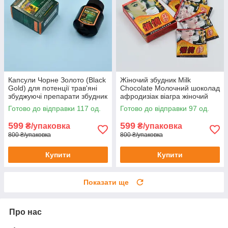
Капсули Чорне Золото (Black
Жіночий збудник Milk
Gold) для потенції трав'яні
Chocolate Молочний шоколад
збуджуючі препарати збудник
афродизіак віагра жіночий
viagra виагра 16 шт
напій-збудник 6 шт.
Готово до відправки 117 од.
Готово до відправки 97 од.
599
599
₴/упаковка
₴/упаковка
800 ₴/упаковка
800 ₴/упаковка
Купити
Купити
Показати ще
Про нас