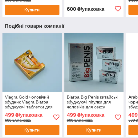
800 ₴/упаковка
1 200
600
₴/упаковка
Купити
Подібні товари компанії
Viagra Gold чоловічий
Віагра Big Penis китайські
Arab
збудник Viagra Віагра
збуджуючі пігулки для
чорн
збуджуючі таблетки для
чоловіків для сексу
збуд
потенції продовження
потенції ерекції потужний
поте
499
499
499
₴/упаковка
₴/упаковка
сексу 10 шт
збуджуючий засіб Viagra
viag
600 ₴/упаковка
600 ₴/упаковка
600 ₴
12 шт
Купити
Купити