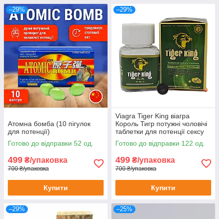
–29%
–29%
Viagra Tiger King віагра
Атомна бомба (10 пігулок
Король Тигр потужні чоловічі
для потенції)
таблетки для потенції сексу
ерекції лібідо збільшення
Готово до відправки 52 од.
Готово до відправки 122 од.
потенції 10шт
499
499
₴/упаковка
₴/упаковка
700 ₴/упаковка
700 ₴/упаковка
Купити
Купити
–29%
–25%