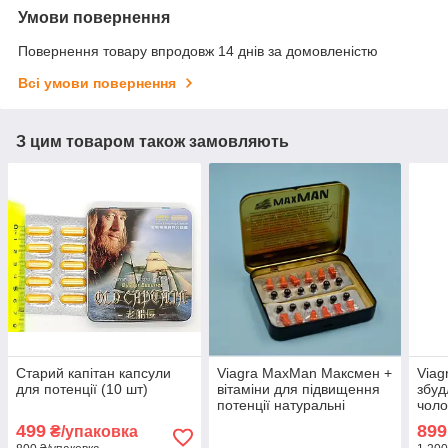
Умови повернення
Повернення товару впродовж 14 днів за домовленістю
Всі умови повернення
З цим товаром також замовляють
Старий капітан капсули
Viagra MaxMan Максмен +
Viag
для потенції (10 шт)
вітаміни для підвищення
збуд
потенції натуральні
чоло
збуджуючі препарати секс
для 
499
899
₴/упаковка
12 шт + 12 шт