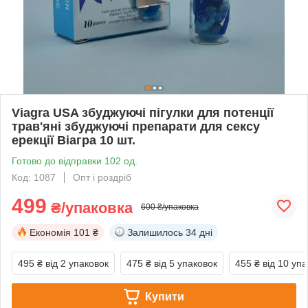
Viagra USA збуджуючі пігулки для потенції
трав'яні збуджуючі препарати для сексу
ерекції Віагра 10 шт.
Готово до відправки 102 од.
Код: 1087
Опт і роздріб
499
₴/упаковка
600 ₴/упаковка
Економія
101 ₴
Залишилось
34 дні
495 ₴
від 2 упаковок
475 ₴
від 5 упаковок
455 ₴
від 10 уп
Купити