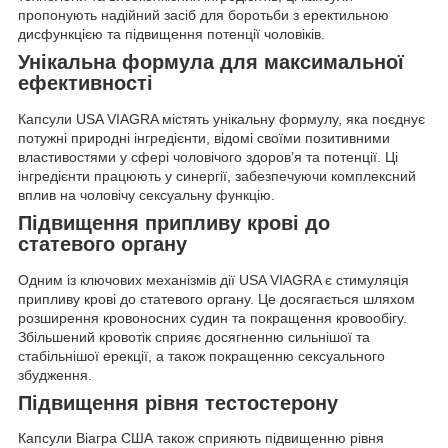
пропонують надійний засіб для боротьби з еректильною
дисфункцією та підвищення потенції чоловіків.
Унікальна формула для максимальної
ефективності
Капсули USA VIAGRA містять унікальну формулу, яка поєднує
потужні природні інгредієнти, відомі своїми позитивними
властивостями у сфері чоловічого здоров’я та потенції. Ці
інгредієнти працюють у синергії, забезпечуючи комплексний
вплив на чоловічу сексуальну функцію.
Підвищення припливу крові до
статевого органу
Одним із ключових механізмів дії USA VIAGRA є стимуляція
припливу крові до статевого органу. Це досягається шляхом
розширення кровоносних судин та покращення кровообігу.
Збільшений кровотік сприяє досягненню сильнішої та
стабільнішої ерекції, а також покращенню сексуального
збудження.
Підвищення рівня тестостерону
Капсули Віагра США також сприяють підвищенню рівня