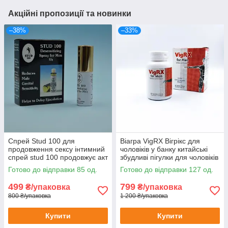
Акційні пропозиції та новинки
–38%
–33%
Спрей Stud 100 для
Віагра VigRХ Вігрікс для
продовження сексу інтимний
чоловіків у банку китайські
спрей stud 100 продовжує акт
збудливі пігулки для чоловіків
препарати для потенції
трав'яна viagra 60шт
Готово до відправки 85 од.
Готово до відправки 127 од.
499
799
₴/упаковка
₴/упаковка
800 ₴/упаковка
1 200 ₴/упаковка
Купити
Купити