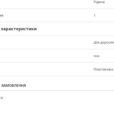
Рідина
ні
1
і характеристики
Для доросли
сна
Пластикова
Я ЗАМОВЛЕННЯ
ка