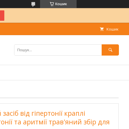
Кошик
Кошик
асіб від гіпертонії краплі
онії та аритмії трав'яний збір для