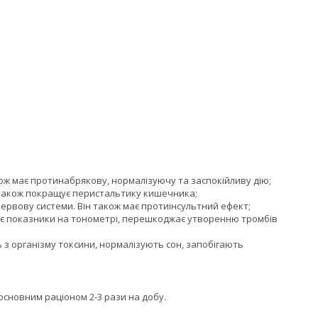
ж має протинабрякову, нормалізуючу та заспокійливу дію;
 також покращує перистальтику кишечника;
рвову системи. Він також має протиінсультний ефект;
ює показники на тонометрі, перешкоджає утворенню тромбів
 організму токсини, нормалізують сон, запобігають
основним раціоном 2-3 рази на добу.