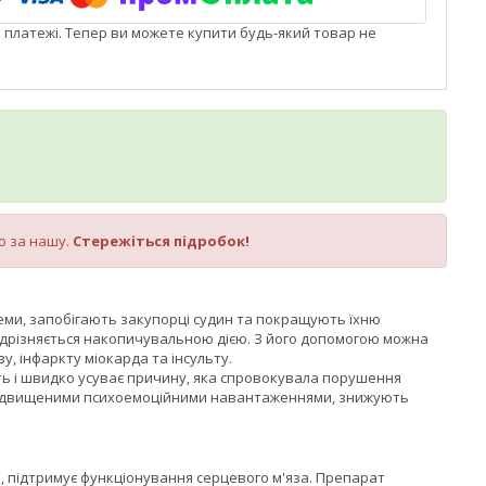
і платежі. Тепер ви можете купити будь-який товар не
ю за нашу.
Стережіться підробок!
истеми, запобігають закупорці судин та покращують їхню
 відрізняється накопичувальною дією. З його допомогою можна
у, інфаркту міокарда та інсульту.
ить і швидко усуває причину, яка спровокувала порушення
, підвищеними психоемоційними навантаженнями, знижують
, підтримує функціонування серцевого м'яза. Препарат