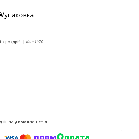
₴/упаковка
і в роздріб
Код:
1070
днів
за домовленістю