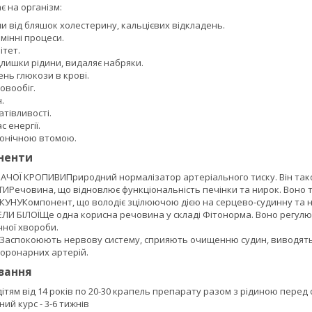
 на організм:
и від бляшок холестерину, кальцієвих відкладень.
мінні процеси.
ітет.
лишки рідини, видаляє набряки.
вень глюкози в крові.
овообіг.
.
тівливості.
с енергії.
ронічною втомою.
ненти
АЧОЇ КРОПИВИПриродний нормалізатор артеріального тиску. Він тако
ТИРечовина, що відновлює функціональність печінки та нирок. Воно
КУНУКомпонент, що володіє зцілюючою дією на серцево-судинну та не
ЛИ БІЛОЇЩе одна корисна речовина у складі Фітонорма. Воно регул
чної хвороби.
Заспокоюють нервову систему, сприяють очищенню судин, виводять з
оронарних артерій.
ування
ітям від 14 років по 20-30 крапель препарату разом з рідиною перед 
й курс - 3-6 тижнів