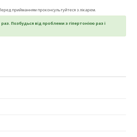
у. Перед прийманням проконсультуйтеся з лікарем.
 раз. Позбудься від проблеми з гіпертонією раз і