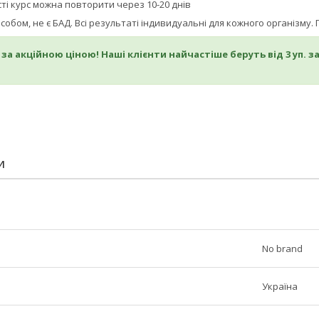
ті курс можна повторити через 10-20 днів
асобом, не є БАД. Всі результаті індивидуальні для кожного організм
за акційною ціною! Наші клієнти найчастіше беруть від 3 уп. за
И
No brand
Україна