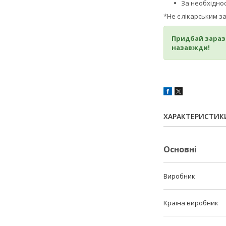
За необхіднос
*Не є лікарським з
Придбай зараз 
назавжди!
ХАРАКТЕРИСТИК
Основні
Виробник
Країна виробник