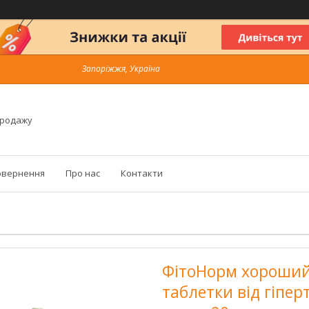
Запоріжжя, Україна
продажу
овернення
Про нас
Контакти
ФітоНорм хороший з
таблетки від гіперт