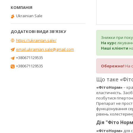
Ukrainian Sale
Знижки при покупц
https://ukrainian.sale/
На курс
лікуванн
Наші клієнти
н
email.ukrainian.sale@gmail.com
+380671129535
+380671129535
Обережно!
На 
Що таке «Фі
«ФітоНорм»
– кра
еластичність. Засі
позбутися гіпертон
Препарат не просто
функціонування се
рівень холестерину
Дія "Фіто Норм
«ФітоНорм»
для с