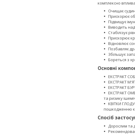
комплексно впливає
Очищає судин
Прискорює об
Підвищує імун
Виводить над
Стабілізує рі
Прискорює кр
Відновлює сон
Позбавляє дра
Збільшує запа
Бореться з х
Основні компо
ЕКСТРАКТ СОБ
ЕКСТРАКТ М'Я
ЕКСТРАКТ БУР
ЕКСТРАКТ ОМЕ
та ризику ішемі
КВІТКИ ГЛОДУ
пошкодженню к
Спосіб застос
Дорослим та д
Рекомендовани