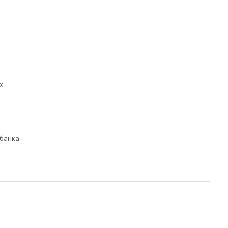
х
 банка