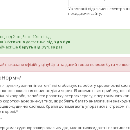
У компанії підключені електронн
покидаючи сайту.
і від 2 шт, 5 шт, 10 шт і т.д.
я 3
-6 тижнів
достатньо
від
3 до 6 уп
.
айчастіше
беруть від 3 уп.
за раз.
сайті вказано офіційну ціну! Ціна на даний товар не може бути меншо
тоНорм»?
плі для лікування гіпертонії, які стабілізують роботу кровоносної с
б нового покоління починає діяти через 15 хвилин після прийому, що
ічної хвороби, запобігти розвитку атеросклерозу, гіпертонічного криз
 короткочасно знижує тиск, як роблять багато аналогів, він знаход
рцево-судинної системи. Краплі допомагають упоратися зі стресом
 в крові.*
"
ерця має судинорозширювальну дію, має антиоксидантні властивості