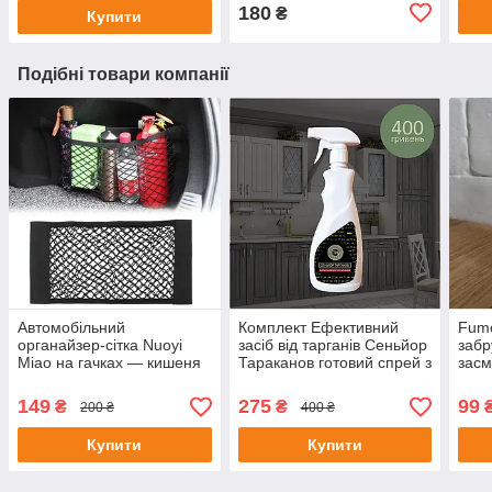
180
₴
Купити
Подібні товари компанії
Автомобільний
Комплект Ефективний
Fumo
органайзер-сітка Nuoyi
засіб від тарганів Сеньйор
забр
Miao на гачках — кишеня
Тараканов готовий спрей з
засм
30×25 см, кріплення,
пульверизатором у
еластичний,
комплекті, 500 мл +
149
275
99
₴
₴
200 ₴
400 ₴
універсальний
ловушка-капкан
Купити
Купити