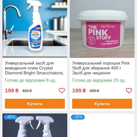
Універсальний засіб для
Універсальний порошок Pink
виведення плям Crystal
Stuff для збирання 400 г
Diamond Bright Smacchiatore,
Засіб для чищення
500 мл
Готово до відправки 8 од.
Готово до відправки 23 од.
199
199
₴
₴
400 ₴
400 ₴
Купити
Купити
–45%
–35%