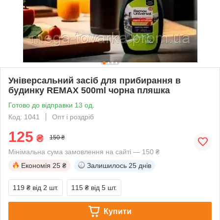
Універсальний засіб для прибирання в
будинку REMAX 500ml чорна пляшка
Готово до відправки 13 од.
Код: 1041
Опт і роздріб
125
₴
150 ₴
Мінімальна сума замовлення на сайті — 150 ₴
Економія
25 ₴
Залишилось
25 днів
119 ₴
від 2 шт.
115 ₴
від 5 шт.
Купити