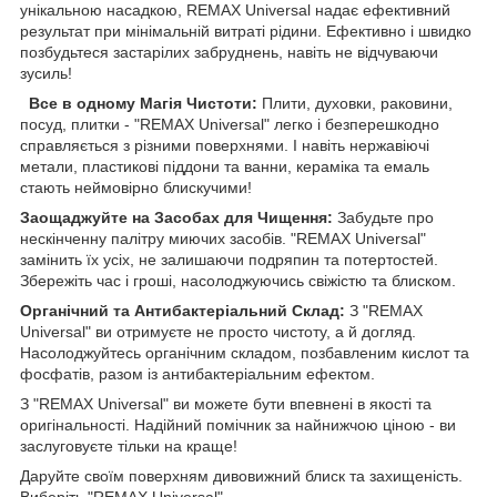
унікальною насадкою, REMAX Universal надає ефективний
результат при мінімальній витраті рідини. Ефективно і швидко
позбудьтеся застарілих забруднень, навіть не відчуваючи
зусиль!
Все в одному Магія Чистоти:
Плити, духовки, раковини,
посуд, плитки - "REMAX Universal" легко і безперешкодно
справляється з різними поверхнями. І навіть нержавіючі
метали, пластикові піддони та ванни, кераміка та емаль
стають неймовірно блискучими!
Заощаджуйте на Засобах для Чищення:
Забудьте про
нескінченну палітру миючих засобів. "REMAX Universal"
замінить їх усіх, не залишаючи подряпин та потертостей.
Збережіть час і гроші, насолоджуючись свіжістю та блиском.
Органічний та Антибактеріальний Склад:
З "REMAX
Universal" ви отримуєте не просто чистоту, а й догляд.
Насолоджуйтесь органічним складом, позбавленим кислот та
фосфатів, разом із антибактеріальним ефектом.
З "REMAX Universal" ви можете бути впевнені в якості та
оригінальності. Надійний помічник за найнижчою ціною - ви
заслуговуєте тільки на краще!
Даруйте своїм поверхням дивовижний блиск та захищеність.
Виберіть "REMAX Universal"