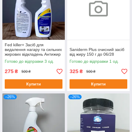
Fed killer+ Засіб для
видалення нагару та сильних
Saniderm Plus очисний засіб
жирових відкладень Антижир
від жиру 150 г до 06/28
500 мл
Готово до відправки 3 од.
Готово до відправки 1 од.
275
325
₴
₴
500 ₴
500 ₴
Купити
Купити
–26%
–26%