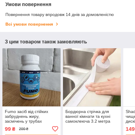
Умови повернення
Повернення товару впродовж 14 днів за домовленістю
Всі умови повернення
З цим товаром також замовляють
Fumo засіб від стійких
Бордюрна стрічка для
Shad
забруднень жиру,
ванної кімнати та кухні
чище
засмічень у трубах
самоклеюча 3.2 метра
диск
водовідштовхувальна
99
149
₴
200 ₴