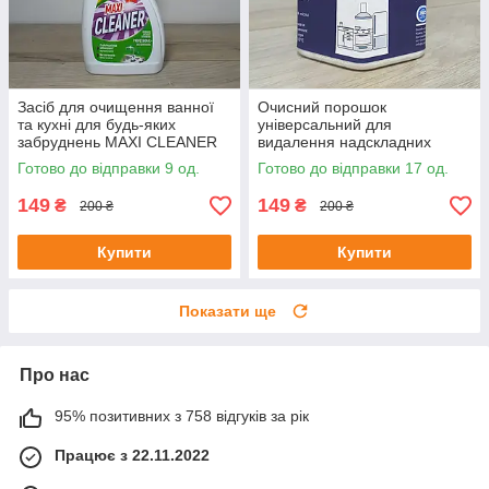
Засіб для очищення ванної
Очисний порошок
та кухні для будь-яких
універсальний для
забруднень MAXI CLEANER
видалення надскладних
500ml
забруднень Clean&Safe 280 г
Готово до відправки 9 од.
Готово до відправки 17 од.
149
149
₴
₴
200 ₴
200 ₴
Купити
Купити
Показати ще
Про нас
95% позитивних з 758 відгуків за рік
Працює з 22.11.2022