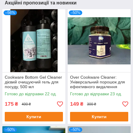
Акційні пропозиції та новинки
–56%
–50%
Cookware Bottom Gel Cleaner
Over Cookware Cleaner:
дієвий очищуючий гель для
Універсальний порошок для
посуду, 500 мл
ефективного видалення
найскладніших забруднень
Готово до відправки 22 од.
Готово до відправки 23 од.
175
149
₴
₴
400 ₴
300 ₴
Купити
Купити
–50%
–50%