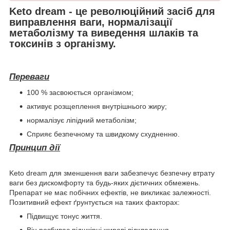
Keto dream - це революційний засіб для
виправлення ваги, нормалізації
метаболізму та виведення шлаків та
токсинів з організму.
Переваги
100 % засвоюється організмом;
активує розщеплення внутрішнього жиру;
нормалізує ліпідний метаболізм;
Сприяє безпечному та швидкому схудненню.
Принцип дії
Keto dream для зменшення ваги забезпечує безпечну втрату
ваги без дискомфорту та будь-яких дієтичних обмежень.
Препарат не має побічних ефектів, не викликає залежності.
Позитивний ефект ґрунтується на таких факторах:
Підвищує тонус життя.
Він розбиває підшкірні жирові відкладення.