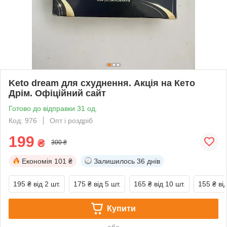
Keto dream для схуднення. Акція на Кето
Дрім. Офіційний сайт
Готово до відправки 31 од.
Код: 976
Опт і роздріб
199
₴
300 ₴
Економія
101 ₴
Залишилось
36 днів
195 ₴
від 2 шт.
175 ₴
від 5 шт.
165 ₴
від 10 шт.
155 ₴
ві
Купити
або