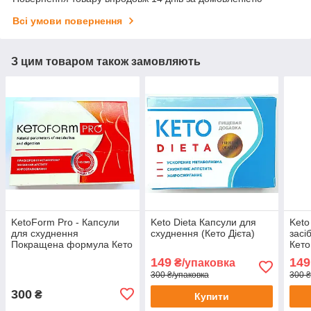
Всі умови повернення
З цим товаром також замовляють
KetoForm Pro - Капсули
Keto Dieta Капсули для
Keto
для схуднення
схуднення (Кето Дієта)
засі
Покращена формула Кето
Кето
Форм (Кето форм Про)
спа
149
149
₴/упаковка
оригінальні в поліетилені
300 ₴/упаковка
300 ₴
300
₴
Купити