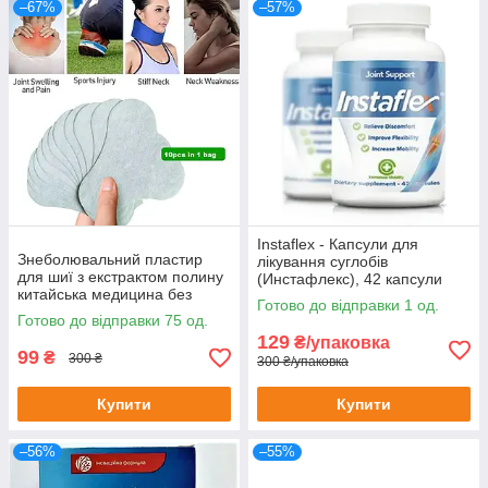
–67%
–57%
Instaflex - Капсули для
Знеболювальний пластир
лікування суглобів
для шиї з екстрактом полину
(Инстафлекс), 42 капсули
китайська медицина без
Готово до відправки 1 од.
картонного паковання
Готово до відправки 75 од.
129
₴/упаковка
99
₴
300 ₴
300 ₴/упаковка
Купити
Купити
–56%
–55%