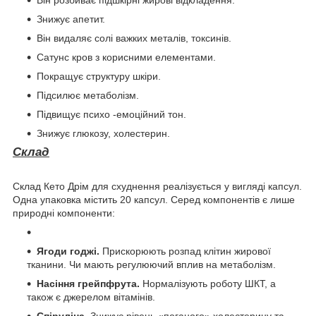
Знижує апетит.
Він видаляє солі важких металів, токсинів.
Сатунс кров з корисними елементами.
Покращує структуру шкіри.
Підсилює метаболізм.
Підвищує психо -емоційний тон.
Знижує глюкозу, холестерин.
Склад
Склад Кето Дрім для схуднення реалізується у вигляді капсул.
Одна упаковка містить 20 капсул. Серед компонентів є лише
природні компоненти:
Ягоди годжі.
Прискорюють розпад клітин жирової
тканини. Чи мають регулюючий вплив на метаболізм.
Насіння грейпфрута.
Нормалізують роботу ШКТ, а
також є джерелом вітамінів.