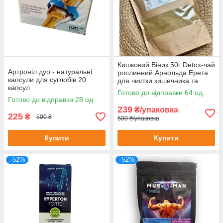
Кишковий Віник 50г Detox-чай
Артроніл дуо - натуральні
рослинний Арнольда Ерета
капсули для суглобів 20
для чистки кишечника та
капсул
організму 50 г
Готово до відправки 64 од.
Готово до відправки 28 од.
239
₴/упаковка
225
₴
500 ₴
500 ₴/упаковка
Купити
Купити
–52%
–52%