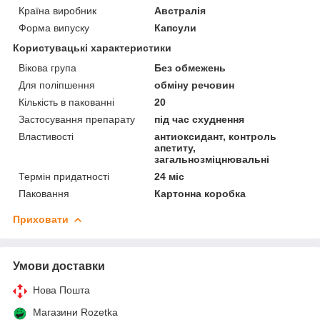
Країна виробник
Австралія
Форма випуску
Капсули
Користувацькі характеристики
Вікова група
Без обмежень
Для поліпшення
обміну речовин
Кількість в пакованні
20
Застосування препарату
під час схуднення
Властивості
антиоксидант, контроль
апетиту,
загальнозміцнювальні
Термін придатності
24 міс
Паковання
Картонна коробка
Приховати
Умови доставки
Нова Пошта
Магазини Rozetka