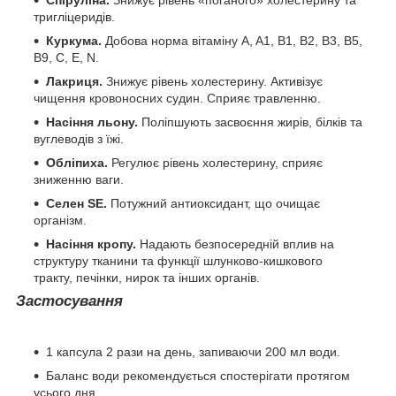
Спіруліна.
Знижує рівень «поганого» холестерину та
тригліцеридів.
Куркума.
Добова норма вітаміну A, A1, B1, B2, B3, B5,
B9, C, E, N.
Лакриця.
Знижує рівень холестерину. Активізує
чищення кровоносних судин. Сприяє травленню.
Насіння льону.
Поліпшують засвоєння жирів, білків та
вуглеводів з їжі.
Обліпиха.
Регулює рівень холестерину, сприяє
зниженню ваги.
Селен SE.
Потужний антиоксидант, що очищає
організм.
Насіння кропу.
Надають безпосередній вплив на
структуру тканини та функції шлунково-кишкового
тракту, печінки, нирок та інших органів.
Застосування
1 капсула 2 рази на день, запиваючи 200 мл води.
Баланс води рекомендується спостерігати протягом
усього дня.