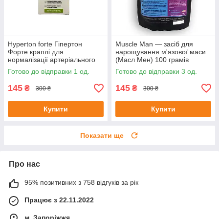
Hyperton forte Гіпертон
Muscle Man — засіб для
Форте краплі для
нарощування м'язової маси
нормалізації артеріального
(Масл Мен) 100 грамів
тиску 20 мл до 08/25
Готово до відправки 1 од.
Готово до відправки 3 од.
145
145
₴
₴
300 ₴
300 ₴
Купити
Купити
Показати ще
Про нас
95% позитивних з 758 відгуків за рік
Працює з 22.11.2022
м. Запоріжжя