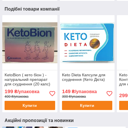
Подібні товари компанії
KetoBion ( кето біон ) -
Keto Dieta Капсули для
Keto
натуральний препарат
схуднення (Кето Дієта)
Конт
для схуднення (20 капс)
для 
199
149
₴/упаковка
₴/упаковка
299
400 ₴/упаковка
300 ₴/упаковка
Купити
Купити
Акційні пропозиції та новинки