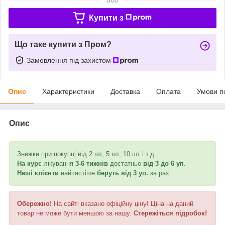
Купити з
Що таке купити з Пром?
Замовлення під захистом
Опис
Характеристики
Доставка
Оплата
Умови п
Опис
Знижки при покупці від 2 шт, 5 шт, 10 шт і т.д.
На курс
лікування
3-6 тижнів
достатньо
від
3 до 6 уп
.
Наші клієнти
найчастіше
беруть від 3 уп.
за раз.
Обережно!
На сайті вказано офіційну ціну! Ціна на даний
товар не може бути меншою за нашу.
Стережіться підробок!