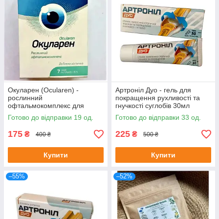
Окуларен (Ocularen) -
Артроніл Дуо - гель для
рослинний
покращення рухливості та
офтальмокомплекс для
гнучкості суглобів 30мл
покращення зору, 7 саше
Готово до відправки 19 од.
Готово до відправки 33 од.
175
225
₴
₴
400 ₴
500 ₴
Купити
Купити
–55%
–52%