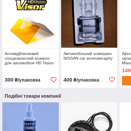
Антивідблисковий
Автомобільний освіжувач
Авто
сонцезахисний козирок
NISSAN car aromateraphy
орга
для автомобіля HD Vision
Miao
Visor Day&Night
30×2
149
елас
унів
300
400
₴/упаковка
₴/упаковка
Подібні товари компанії