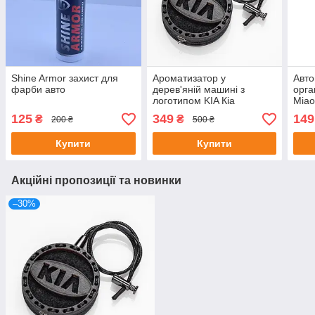
Shine Armor захист для
Ароматизатор у
Авто
фарби авто
дерев'яній машині з
орга
логотипом KIA Кіа
Miao
30×2
125
349
149
₴
₴
200 ₴
500 ₴
елас
унів
Купити
Купити
Акційні пропозиції та новинки
–30%