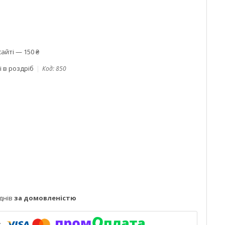
айті — 150 ₴
і в роздріб
Код:
850
днів
за домовленістю