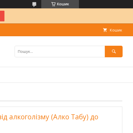
Кошик
Кошик
від алкоголізму (Алко Табу) до