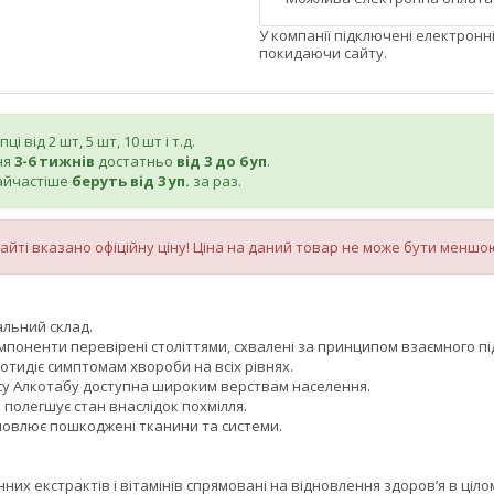
У компанії підключені електронн
покидаючи сайту.
і від 2 шт, 5 шт, 10 шт і т.д.
ня
3-6 тижнів
достатньо
від
3 до 6 уп
.
айчастіше
беруть від 3 уп.
за раз.
сайті вказано офіційну ціну! Ціна на даний товар не може бути меншо
альний склад.
мпоненти перевірені століттями, схвалені за принципом взаємного під
тидіє симптомам хвороби на всіх рівнях.
су Алкотабу доступна широким верствам населення.
полегшує стан внаслідок похмілля.
новлює пошкоджені тканини та системи.
инних екстрактів і вітамінів спрямовані на відновлення здоров’я в ціл