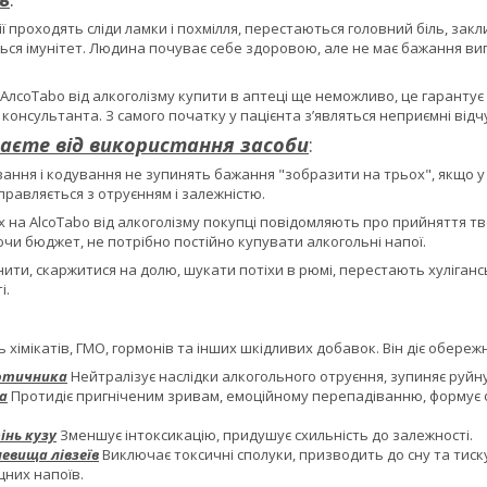
ї проходять сліди ламки і похмілля, перестаються головний біль, закли
ться імунітет. Людина почуває себе здоровою, але не має бажання в
 АлcoTabo від алкоголізму купити в аптеці ще неможливо, це гарантує 
консультанта. З самого початку у пацієнта з’являться неприємні відчу
аєте від використання засоби
:
вання і кодування не зупинять бажання "зобразити на трьох", якщо у л
равляється з отруєнням і залежністю.
х на AlcoTabo від алкоголізму покупці повідомляють про прийняття т
ючи бюджет, не потрібно постійно купувати алкогольні напої.
ити, скаржитися на долю, шукати потіхи в рюмі, перестають хулігансь
і.
ь хімікатів, ГМО, гормонів та інших шкідливих добавок. Він діє обере
отичника
Нейтралізує наслідки алкогольного отруєння, зупиняє руйн
а
Протидіє пригніченим зривам, емоційному перепадіванню, формує фіз
нь кузу
Зменшує інтоксикацію, придушує схильність до залежності.
невища лівзеїв
Виключає токсичні сполуки, призводить до сну та тис
цних напоїв.