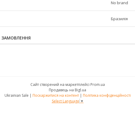
No brand
Бразилія
Я ЗАМОВЛЕННЯ
Сайт створений на маркетплейсі
Prom.ua
Продавець на Bigl.ua
Ukrainian Sale |
Поскаржитися на контент
|
Політика конфіденційності
Select Language
▼