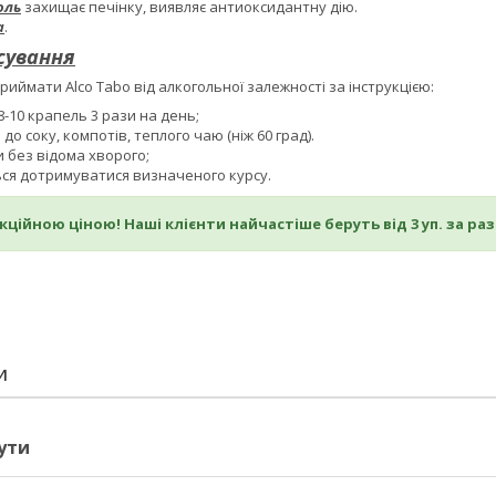
оль
захищає печінку, виявляє антиоксидантну дію.
а
.
сування
иймати Alco Tabo від алкогольної залежності за інструкцією:
-10 крапель 3 рази на день;
до соку, компотів, теплого чаю (ніж 60 град).
 без відома хворого;
ся дотримуватися визначеного курсу.
акційною ціною! Наші клієнти найчастіше беруть від 3 уп. за ра
И
ути