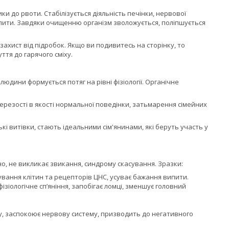
ки до рвоти. Стабілізується діяльність печінки, нервової
ипити. Завдяки очищенню організм зволожується, поліпшується
захист від підробок. Якщо ви подивитесь на сторінку, то
ття до гарячого сміху.
юдини формується потяг на рівні фізіології. Органічне
верезості в якості нормальної поведінки, затьмарення сімейних
кі витівки, стають ідеальними сім'янинами, які беруть участь у
жно, не викликає звикання, синдрому скасування. Зразки:
ування клітин та рецепторів ЦНС, усуває бажання випити.
іологічне сп’яніння, запобігає ломці, зменшує головний
ку, заспокоює нервову систему, призводить до негативного