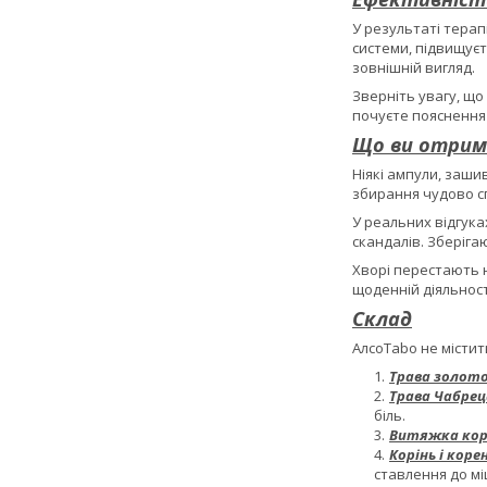
У результаті терапі
системи, підвищує
зовнішній вигляд.
Зверніть увагу, що
почуєте пояснення 
Що ви отрим
Ніякі ампули, заши
збирання чудово сп
У реальних відгука
скандалів. Зберіга
Хворі перестають н
щоденній діяльност
Склад
АлcoTabo не містит
Трава золот
Трава Чабрец
біль.
Витяжка корі
Корінь і коре
ставлення до мі