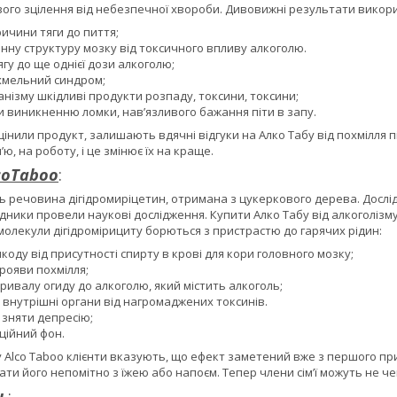
ого зцілення від небезпечної хвороби. Дивовижні результати викор
ичини тяги до пиття;
нну структуру мозку від токсичного впливу алкоголю.
гу до ще однієї дози алкоголю;
хмельний синдром;
анізму шкідливі продукти розпаду, токсини, токсини;
и виникненню ломки, нав’язливого бажання піти в запу.
нили продукт, залишають вдячні відгуки на Алко Табу від похмілля піс
ю, на роботу, і це змінює їх на краще.
coTaboo
:
 речовина дігідромиріцетин, отримана з цукеркового дерева. Дослід
дники провели наукові дослідження. Купити Алко Табу від алкоголізм
олекули дігідромірициту борються з пристрастю до гарячих рідин:
ду від присутності спирту в крові для кори головного мозку;
рояви похмілля;
ивалу огиду до алкоголю, який містить алкоголь;
 внутрішні органи від нагромаджених токсинів.
зняти депресію;
ційний фон.
у Alco Taboo клієнти вказують, що ефект заметений вже з першого п
ти його непомітно з їжею або напоєм. Тепер члени сім’ї можуть не чекат
ь
: