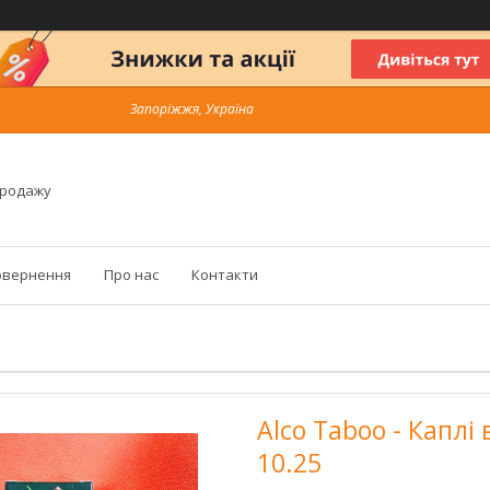
Запоріжжя, Україна
продажу
овернення
Про нас
Контакти
Аlco Taboo - Каплі 
10.25