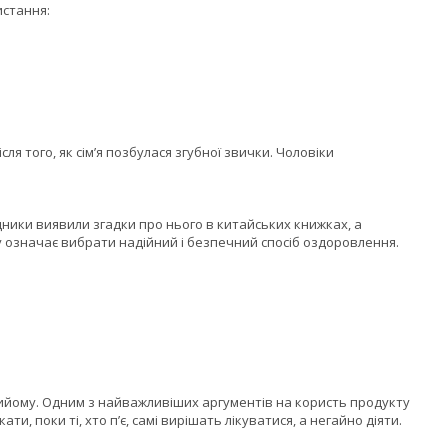
истання:
ля того, як сім’я позбулася згубної звички. Чоловіки
ники виявили згадки про нього в китайських книжках, а
у означає вибрати надійний і безпечний спосіб оздоровлення.
рийому. Одним з найважливіших аргументів на користь продукту
и, поки ті, хто п’є, самі вирішать лікуватися, а негайно діяти.