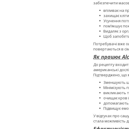
забезпечити масов
впливає на пр
захищає кліти
Усунення потя
пом’якшує по
Видаляє з орг
Щоб запобігт
Потребувачі вже оці
повертаються в сім’
Як працює Al
До рецепту входить
американські дослі
Підтверджено, що м
Зменшують шко
Мінімізують п
викликають тр
очищає кров і
допомагають 
Підвищує емо
У відгуках про саш
стала можливість да
Ефективніст