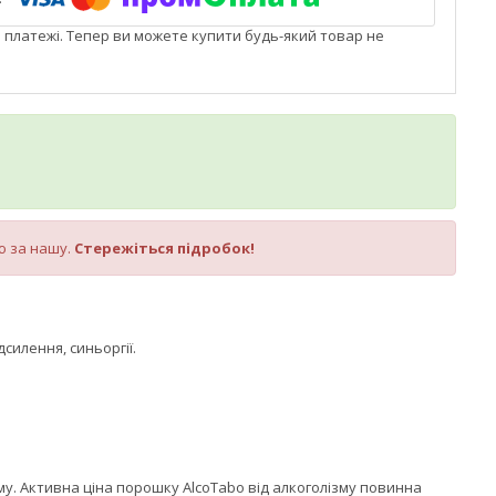
і платежі. Тепер ви можете купити будь-який товар не
ю за нашу.
Стережіться підробок!
силення, синьоргії.
ому. Активна ціна порошку AlcoTabo від алкоголізму повинна