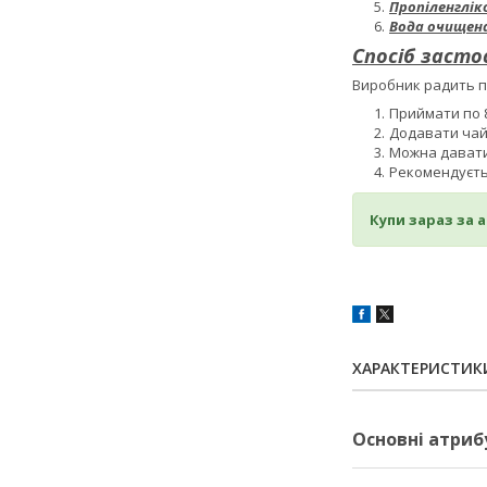
Пропіленглік
Вода очищен
Спосіб засто
Виробник радить пр
Приймати по 8
Додавати чай 
Можна давати
Рекомендуєть
Купи зараз за 
ХАРАКТЕРИСТИК
Основні атриб