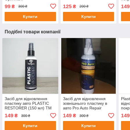
Рест
99
125
149
₴
₴
300 ₴
200 ₴
Купити
Купити
Подібні товари компанії
Засіб для відновлення
Засіб для відновлення
Plas
пластику авто PLASTIC
зовнішнього пластику в
відн
RESTORER (150 мл) ТМ
авто Pro Auto Repair
покр
Tonyin
Рест
149
149
149
₴
₴
300 ₴
300 ₴
Купити
Купити