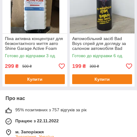
Піна активна концентрат для
Автомобільний засіб Bad
безконтактного миття авто
Boys спрей для догляду за
Shine Garage Active Foam
салоном автомобіля Bad
Premium+ 1000 мл
boys detailine ATOM Remover
Готово до відправки 3 од.
Готово до відправки 6 од.
ceramic
299
199
₴
₴
500 ₴
300 ₴
Купити
Купити
Про нас
95% позитивних з 757 відгуків за рік
Працює з 22.11.2022
м. Запоріжжя
Запоріжжя, Україна