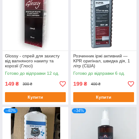
Glossy - спрей для захисту
Розчинник іржі активний —
від вапняного накипу та
KPR оригінал, швидка дія, 1
корозії (Глосі)
літр (США)
Готово до відправки 12 од.
Готово до відправки 6 од.
149
199
₴
₴
300 ₴
400 ₴
Купити
Купити
–40%
–34%