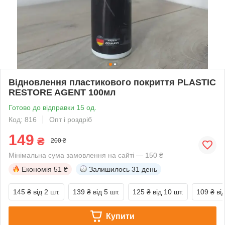
Відновлення пластикового покриття PLASTIC
RESTORE AGENT 100мл
Готово до відправки 15 од.
Код: 816
Опт і роздріб
149
₴
200 ₴
Мінімальна сума замовлення на сайті — 150 ₴
Економія
51 ₴
Залишилось
31 день
145 ₴
від 2 шт.
139 ₴
від 5 шт.
125 ₴
від 10 шт.
109 ₴
ві
Купити