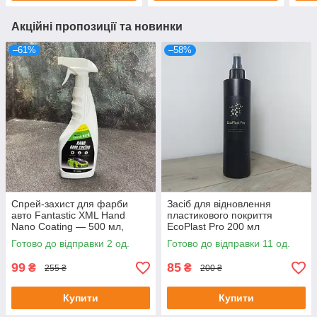
Акційні пропозиції та новинки
–61%
–58%
Спрей-захист для фарби
Засіб для відновлення
авто Fantastic XML Hand
пластикового покриття
Nano Coating — 500 мл,
EcoPlast Pro 200 мл
гідрофобний, блиск,
Готово до відправки 2 од.
Готово до відправки 11 од.
антисажа
99
85
₴
₴
255 ₴
200 ₴
Купити
Купити