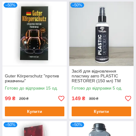
–50%
–50%
Засіб для відновлення
Guter Körperschutz "против
пластику авто PLASTIC
ржавчины"
RESTORER (150 мл) ТМ
Tonyin
Готово до відправки 15 од.
Готово до відправки 5 од.
99
149
₴
₴
200 ₴
300 ₴
Купити
Купити
–50%
–50%