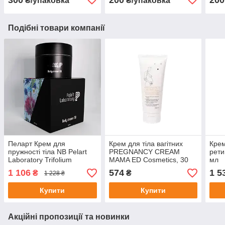
₴/упаковка
₴/упаковка
апет
Подібні товари компанії
Пеларт Крем для
Крем для тіла вагітних
Крем
пружності тіла NB Pelart
PREGNANCY CREAM
рети
Laboratory Trifolium
MAMA ED Cosmetics, 30
мл
Pretense Line Body Cream
мл
1 106
574
1 5
₴
₴
1 228 ₴
NB, 200 мл
Купити
Купити
Акційні пропозиції та новинки