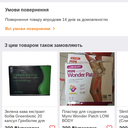
Умови повернення
Повернення товару впродовж 14 днів за домовленістю
Всі умови повернення
З цим товаром також замовляють
Зелена кава екстракт
Пластир для схуднення
Slim
бобів Greenbiotic 20
Mymi Wonder Patch LOW
схуд
капсул Грінбіотик для
BODY
(Сли
схуднення
конт
300
200
200