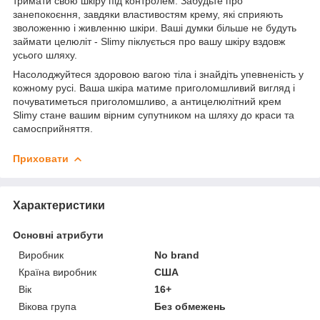
тримати свою шкіру під контролем. Забудьте про
занепокоєння, завдяки властивостям крему, які сприяють
зволоженню і живленню шкіри. Ваші думки більше не будуть
займати целюліт - Slimy піклується про вашу шкіру вздовж
усього шляху.
Насолоджуйтеся здоровою вагою тіла і знайдіть упевненість у
кожному русі. Ваша шкіра матиме приголомшливий вигляд і
почуватиметься приголомшливо, а антицелюлітний крем
Slimy стане вашим вірним супутником на шляху до краси та
самосприйняття.
Приховати
Характеристики
Основні атрибути
Виробник
No brand
Країна виробник
США
Вік
16+
Вікова група
Без обмежень