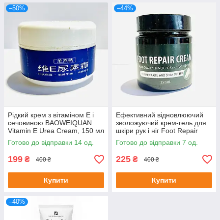
–50%
–44%
Рідкий крем з вітаміном Е і
Ефективний відновлюючий
сечовиною BAOWEIQUAN
зволожуючий крем-гель для
Vitamin E Urea Cream, 150 мл
шкіри рук і ніг Foot Repair
Cream, 250мл
Готово до відправки 14 од.
Готово до відправки 7 од.
199
225
₴
₴
400 ₴
400 ₴
Купити
Купити
–40%