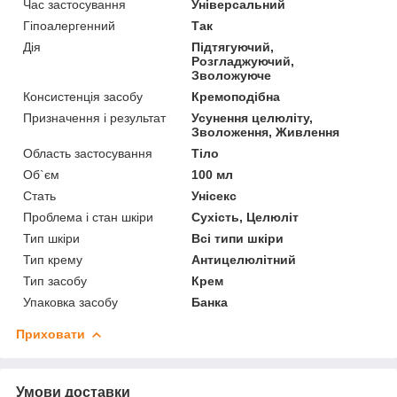
Час застосування
Універсальний
Гіпоалергенний
Так
Дія
Підтягуючий,
Розгладжуючий,
Зволожуюче
Консистенція засобу
Кремоподібна
Призначення і результат
Усунення целюліту,
Зволоження, Живлення
Область застосування
Тіло
Об`єм
100 мл
Стать
Унісекс
Проблема і стан шкіри
Сухість, Целюліт
Тип шкіри
Всі типи шкіри
Тип крему
Антицелюлітний
Тип засобу
Крем
Упаковка засобу
Банка
Приховати
Умови доставки