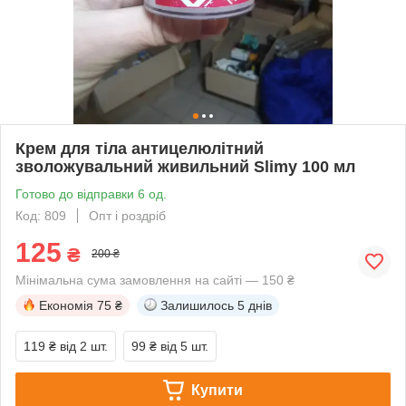
Крем для тіла антицелюлітний
зволожувальний живильний Slimy 100 мл
Готово до відправки 6 од.
Код: 809
Опт і роздріб
125
₴
200 ₴
Мінімальна сума замовлення на сайті — 150 ₴
Економія
75 ₴
Залишилось
5 днів
119 ₴
від 2 шт.
99 ₴
від 5 шт.
Купити