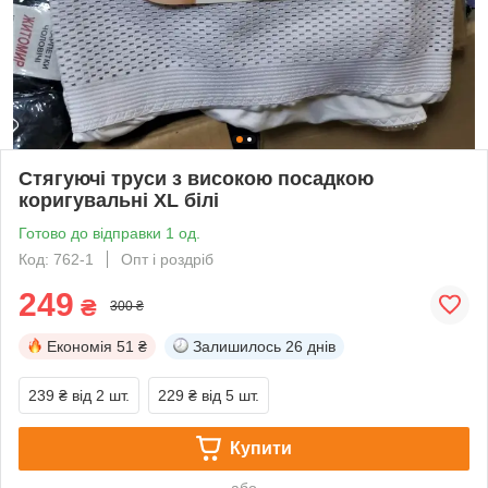
Стягуючі труси з високою посадкою
коригувальні XL білі
Готово до відправки 1 од.
Код: 762-1
Опт і роздріб
249
₴
300 ₴
Економія
51 ₴
Залишилось
26 днів
239 ₴
від 2 шт.
229 ₴
від 5 шт.
Купити
або