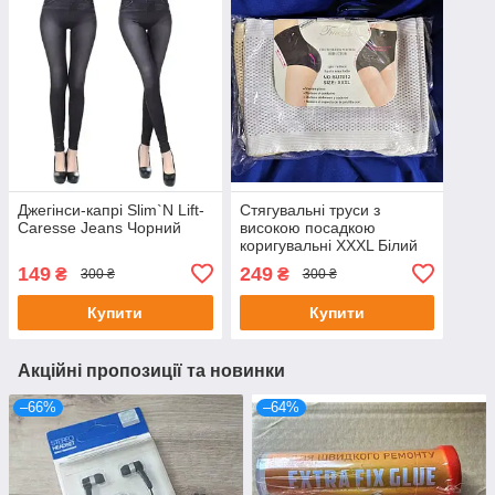
Джегінси-капрі Slim`N Lift-
Стягувальні труси з
Caresse Jeans Чорний
високою посадкою
коригувальні XXXL Білий
149
249
₴
₴
300 ₴
300 ₴
Купити
Купити
Акційні пропозиції та новинки
–66%
–64%