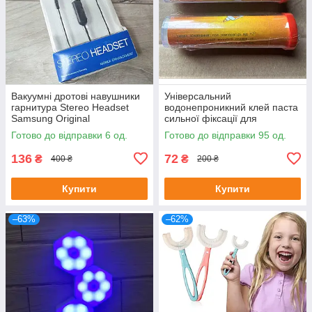
Вакуумні дротові навушники
Універсальний
гарнитура Stereo Headset
водонепроникний клей паста
Samsung Original
сильної фіксації для
швидкого ремонту Extra Fix
Готово до відправки 6 од.
Готово до відправки 95 од.
Glue
136
72
₴
₴
400 ₴
200 ₴
Купити
Купити
–63%
–62%