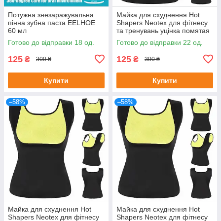
Потужна знезаражувальна
Майка для схуднення Hot
пінна зубна паста EELHOE
Shapers Neotex для фітнесу
60 мл
та тренувань уцінка помятая
упаковка Розмір XXL
Готово до відправки 18 од.
Готово до відправки 22 од.
125
125
₴
₴
300 ₴
300 ₴
Купити
Купити
–58%
–58%
Майка для схуднення Hot
Майка для схуднення Hot
Shapers Neotex для фітнесу
Shapers Neotex для фітнесу