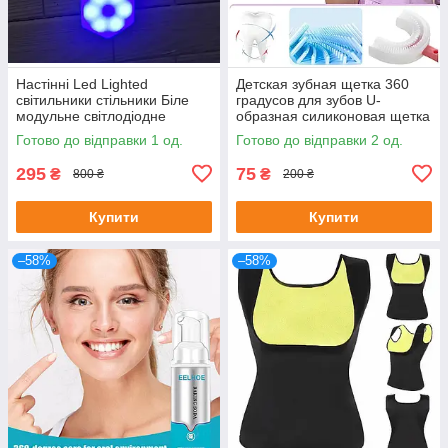
Настінні Led Lighted
Детская зубная щетка 360
світильники стільники Біле
градусов для зубов U-
модульне світлодіодне
образная силиконовая щетка
підсвічування 3 шт.
Синий (удлиненная ручка)
Готово до відправки 1 од.
Готово до відправки 2 од.
295
75
₴
₴
800 ₴
200 ₴
Купити
Купити
–58%
–58%